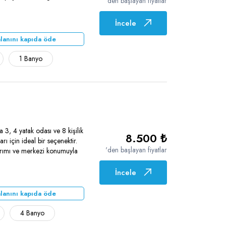
'den başlayan fiyatlar
İncele
lanını kapıda öde
1 Banyo
 3, 4 yatak odası ve 8 kişilik
8.500 ₺
rı için ideal bir seçenektir.
'den başlayan fiyatlar
arımı ve merkezi konumuyla
İncele
lanını kapıda öde
4 Banyo