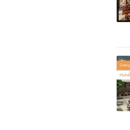
Geniş 
Muhafa