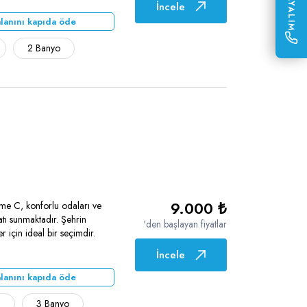
İncele
lanını kapıda öde
2 Banyo
9.000 ₺
me C, konforlu odaları ve
rsatı sunmaktadır. Şehrin
'den başlayan fiyatlar
için ideal bir seçimdir.
İncele
lanını kapıda öde
ı
3 Banyo