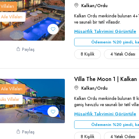
Kalkan/Ordu
Villaları
Kalkan Ordu mevkiinde bulunan 4+1 ç
Aile Villaları
Teşekkür Ederiz
ve saunalı bir tatil villasıdır.
Müsaitlik Takvimini Görüntüle
Ödemenin %20 şimdi, ka
Paylaş
8 Kişilik
4 Yatak Odası
Villa The Moon 1 | Kalkan
Kalkan/Ordu
Aile Villaları
Kalkan Ordu mevkiinde bulunan 8 kişi 
Lüks Villalar
Teşekkür Ederiz
geniş havuzlu ve saunalı bir tatil villas
Müsaitlik Takvimini Görüntüle
Ödemenin %20 şimdi, ka
Paylaş
8 Kişilik
4 Yatak Odası