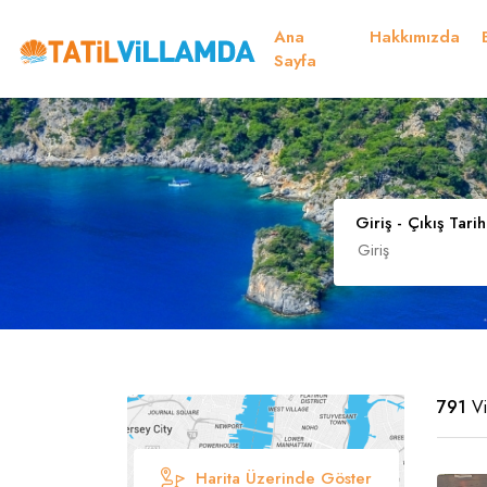
Ana
Hakkımızda
Müsaitlik Takvimi
Sayfa
Dil Seçiniz
Kur Seçiniz
Favorilerim
Müsaitlik Takvimi
Giriş - Çıkış Tarih
Türk Lirası
EURO
TRY
- TL
EUR
- €
Türkçe
E
791
Vi
Harita Üzerinde Göster
Russian
S