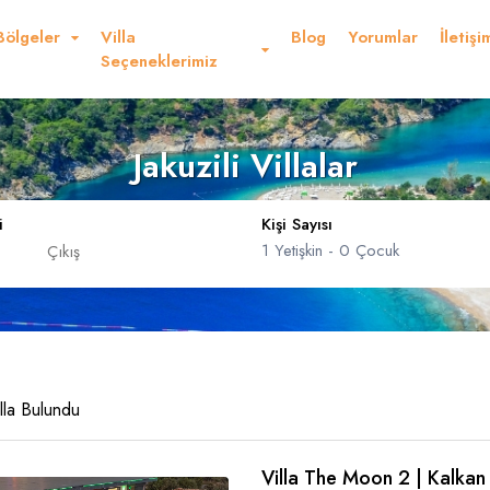
Bölgeler
Villa
Blog
Yorumlar
İletişi
Seçeneklerimiz
Jakuzili Villalar
i
Kişi Sayısı
1
Yetişkin -
0
Çocuk
Dolar
Sterlin
USD
- $
GBP
- £
nglish
French
Germ
Yetişkin
lla Bulundu
Çocuk
Yaş 0 - 17
Villa The Moon 2 | Kalkan
panish