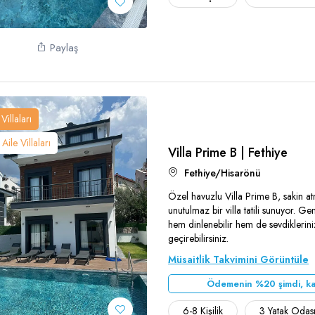
Paylaş
Villaları
Aile Villaları
Villa Prime B | Fethiye
Fethiye/Hisarönü
Özel havuzlu Villa Prime B, sakin atm
unutulmaz bir villa tatili sunuyor. G
hem dinlenebilir hem de sevdiklerini
geçirebilirsiniz.
Müsaitlik Takvimini Görüntüle
Ödemenin %20 şimdi, ka
Teşekkür Ederiz
6-8 Kişilik
3 Yatak Odas