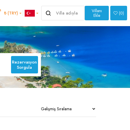
m
Villanı
₺ (TRY)
(
0
)
Ekle
>
Rezervasyon
Sorgula
an
Italian
1
0