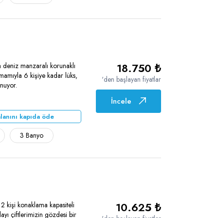
18.750 ₺
a deniz manzaralı korunaklı
mamıyla 6 kişiye kadar lüks,
'den başlayan fiyatlar
sunuyor.
İncele
lanını kapıda öde
3 Banyo
10.625 ₺
2 kişi konaklama kapasiteli
ayı çiftlerimizin gözdesi bir