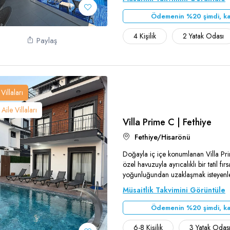
Ödemenin %20 şimdi, ka
4 Kişilik
2 Yatak Odası
Paylaş
Villaları
Aile Villaları
Villa Prime C | Fethiye
Fethiye/Hisarönü
Doğayla iç içe konumlanan Villa Pri
özel havuzuyla ayrıcalıklı bir tatil fı
yoğunluğundan uzaklaşmak isteyenler 
Müsaitlik Takvimini Görüntüle
Ödemenin %20 şimdi, ka
Teşekkür Ederiz
6-8 Kişilik
3 Yatak Odas