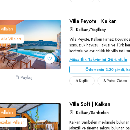
Villa Peyote | Kalkan
Villaları
Kalkan/Yeşilköy
Aile Villaları
Villa Peyote, Kalkan Fırnaz Koyu'nd
sonsuzluk havuzu, jakuzi ve Türk ha
Teşekkür Ederiz
konforlu ve ayrıcalıklı bir villa tatili 
Müsaitlik Takvimini Görüntüle
Ödemenin %20 şimdi, ka
Paylaş
6 Kişilik
3 Yatak Odası
Villa Soft | Kalkan
Villaları
Kalkan/Sarıbelen
zakar Villalar
Kalkan Sarıbelen mevkiinde bulunan 
jakuzili ve sinema salonu bulunan bal