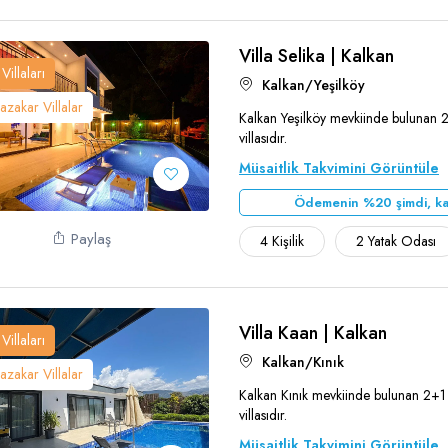
Villa Selika | Kalkan
Villaları
Kalkan/Yeşilköy
zakar Villalar
Kalkan Yeşilköy mevkiinde bulunan 2+1 
villasıdır.
Teşekkür Ederiz
Müsaitlik Takvimini Görüntüle
Ödemenin %20 şimdi, ka
Paylaş
4 Kişilik
2 Yatak Odası
Villa Kaan | Kalkan
Villaları
Kalkan/Kınık
zakar Villalar
Kalkan Kınık mevkiinde bulunan 2+1 k
villasıdır.
Teşekkür Ederiz
Müsaitlik Takvimini Görüntüle