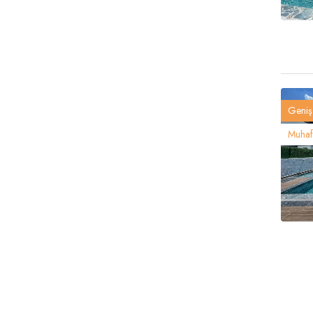
Geniş 
Muhafa