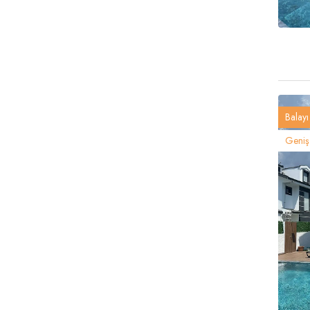
Balayı 
Geniş 