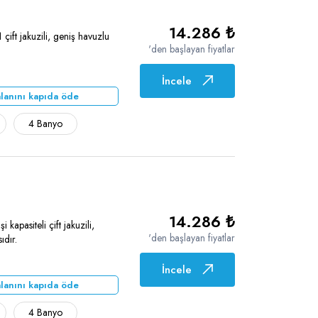
14.286 ₺
ift jakuzili, geniş havuzlu
'den başlayan fiyatlar
İncele
lanını kapıda öde
4 Banyo
14.286 ₺
kapasiteli çift jakuzili,
'den başlayan fiyatlar
ıdır.
İncele
lanını kapıda öde
4 Banyo