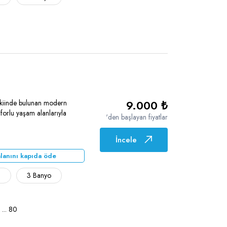
9.000 ₺
vkiinde bulunan modern
orlu yaşam alanlarıyla
'den başlayan fiyatlar
İncele
lanını kapıda öde
ı
3 Banyo
...
80