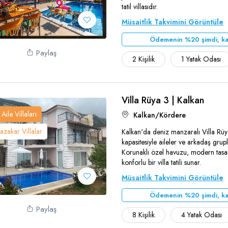
Teşekkür Ederiz
tatil villasıdır.
Müsaitlik Takvimini Görüntüle
Ödemenin %20 şimdi, ka
Paylaş
2 Kişilik
1 Yatak Odası
Villa Rüya 3 | Kalkan
Aile Villaları
Kalkan/Kördere
zakar Villalar
Kalkan'da deniz manzaralı Villa Rüya
kapasitesiyle aileler ve arkadaş grupla
Korunaklı özel havuzu, modern tas
Teşekkür Ederiz
konforlu bir villa tatili sunar.
Müsaitlik Takvimini Görüntüle
Ödemenin %20 şimdi, ka
Paylaş
8 Kişilik
4 Yatak Odası