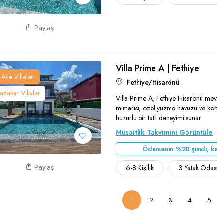
Paylaş
Villa Prime A | Fethiye
Aile Villaları
Fethiye/Hisarönü
zakar Villalar
Villa Prime A, Fethiye Hisarönü me
mimarisi, özel yüzme havuzu ve konf
huzurlu bir tatil deneyimi sunar.
Teşekkür Ederiz
Müsaitlik Takvimini Görüntüle
Ödemenin %20 şimdi, ka
Paylaş
6-8 Kişilik
3 Yatak Odas
1
2
3
4
5