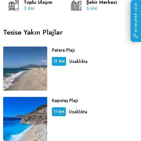
Toplu Ulaşım
Şehir Merkezi
SİZİ ARAYALIM
5 KM
5 KM
Tesise Yakın Plajlar
Patara Plajı
Uzaklıkta
17 KM
Kaputaş Plajı
Uzaklıkta
11 KM