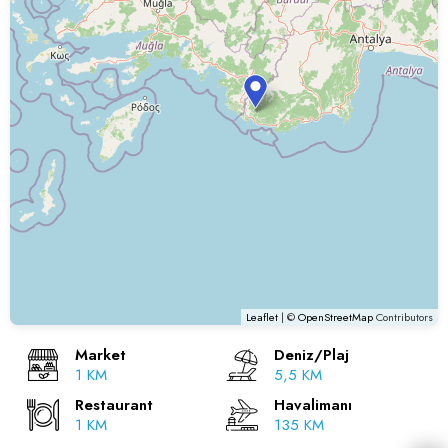
Leaflet
| ©
OpenStreetMap
Contributors
Market
Deniz/Plaj
1 KM
5,5 KM
Restaurant
Havalimanı
1 KM
135 KM