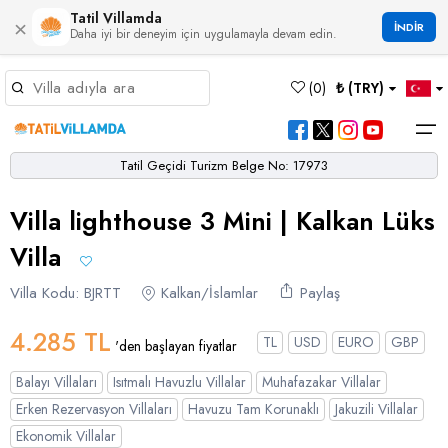
Tatil Villamda
×
İNDİR
Daha iyi bir deneyim için uygulamayla devam edin.
Müsaitlik Takvimi
(
0
)
₺ (TRY)
Dil Seçiniz
Kur Seçiniz
Favorilerim
Müsaitlik Takvimi
>
Tatil Geçidi Turizm Belge No: 17973
Ana Sayfa
Villa lighthouse 3 Mini | Kalkan Lüks
Türk Lirası
EURO
Dolar
Hakkımızda
TRY
- TL
EUR
- €
USD
- $
Turgutreis
Alaçatı
Çalış
Bornova
Akbel
Ağullu
Çamlı
Boğaziçi
Villa
Bölgeler
Villa Seçeneklerimiz
Türkçe
English
French
Germiyan
Çamköy
Bezirgan
Bayındır
Selimiye
Eşen
Sterlin
Villa Kodu: BJRTT
Bölgeler
Kalkan/İslamlar
Paylaş
GBP
- £
Bodrum
Balayı Villaları
Çatalarık
Çavdır
Çukurbağ
Karadere
4.285 TL
Villa Seçeneklerimiz
TL
USD
EURO
GBP
'den başlayan fiyatlar
Çeşme
Çift Jakuzili Villalar
Çiftlik
Çayköy
Gökçeören
Yakabağ
Balayı Villaları
Isıtmalı Havuzlu Villalar
Muhafazakar Villalar
German
Italian
Russian
Blog
Dalaman
Çocuk Havuzlu Villalar
Eldirek
Hacıoğlan
Gökseki
Erken Rezervasyon Villaları
Havuzu Tam Korunaklı
Jakuzili Villalar
Ekonomik Villalar
Dalyan
Çocuk Oyun Alanı Olan Villalar
Yorumlar