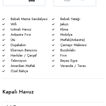
Adet
böcek, sinek vs. bulunma ihtimali vardır.
* Havuzu korunaklı villalarımızda sizlere %100 görünmeme
Bebek Mama Sandalyesi
Bebek Yatağı
garantisi verememekteyiz. Bu villalarımızda her zaman %5
Wifi
Jakuzi
sakınma payı mevcuttur.
Isıtmalı Havuz
Klima
* Villalarımızda yaz aylarında yoğun nüfus artışı nedeniyle
Ankastre Fırın
Mobilya
nadiren de olsa elektrik ve su kesintileri yaşanabilmektedir.
Ütü
Mutfak(Ankastre)
Duşakabin
Çamaşır Makinesi
Ebeveyn Banyosu
Buzdolabı
Havlular / Çarşaf
Fırın
Televizyon
Beyaz Eşya
Amerikan Mutfak
Veranda / Teras
Özel Bahçe
Kapalı Havuz