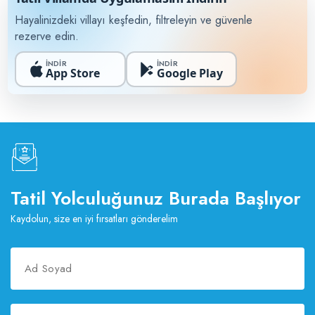
Hayalinizdeki villayı keşfedin, filtreleyin ve güvenle
rezerve edin.
İNDİR
İNDİR
App Store
Google Play
Tatil Yolculuğunuz Burada Başlıyor
Kaydolun, size en iyi fırsatları gönderelim