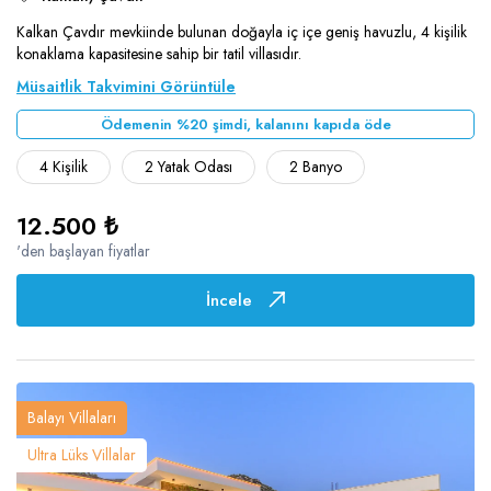
Kalkan Çavdır mevkiinde bulunan doğayla iç içe geniş havuzlu, 4 kişilik
konaklama kapasitesine sahip bir tatil villasıdır.
Müsaitlik Takvimini Görüntüle
Ödemenin %20 şimdi, kalanını kapıda öde
4 Kişilik
2 Yatak Odası
2 Banyo
12.500 ₺
'den başlayan fiyatlar
İncele
Balayı Villaları
Ultra Lüks Villalar