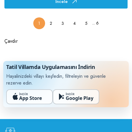
İncele
...
6
1
2
3
4
5
Çavdır
Tatil Villamda Uygulamasını İndirin
Hayalinizdeki villayı keşfedin, filtreleyin ve güvenle
rezerve edin.
İNDİR
İNDİR
App Store
Google Play