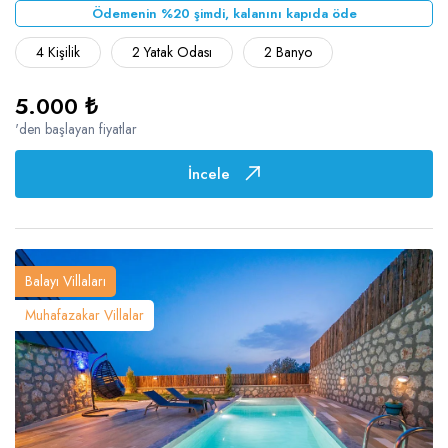
Ödemenin %20 şimdi, kalanını kapıda öde
4 Kişilik
2 Yatak Odası
2 Banyo
5.000 ₺
'den başlayan fiyatlar
İncele
Balayı Villaları
Muhafazakar Villalar