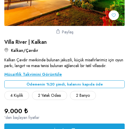
Söğüt
Muhafazakar Villalar
Ulugöl
Plaja Yakın Villalar
Üzümlü
Saunalı Villalar
Paylaş
Yalı
Sonsuzluk Havuzlu Villalar
Villa River | Kalkan
Yeşilköy
Kalkan/Çavdır
Ultra Lüks Villalar
Kalkan Çavdır mevkiinde bulunan jakuzili, küçük misafirlerimiz için oyun
parkı, langırt ve masa tenisi bulunan eğlenceli bir tatil villasıdır.
Müsaitlik Takvimini Görüntüle
Ödemenin %20 şimdi, kalanını kapıda öde
4 Kişilik
2 Yatak Odası
2 Banyo
9.000 ₺
'den başlayan fiyatlar