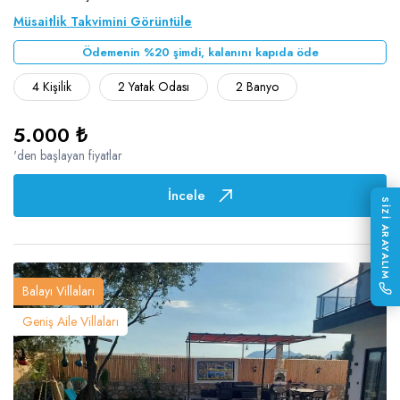
Müsaitlik Takvimini Görüntüle
Ödemenin %20 şimdi, kalanını kapıda öde
4 Kişilik
2 Yatak Odası
2 Banyo
5.000 ₺
'den başlayan fiyatlar
İncele
SİZİ ARAYALIM
Balayı Villaları
Geniş Aile Villaları