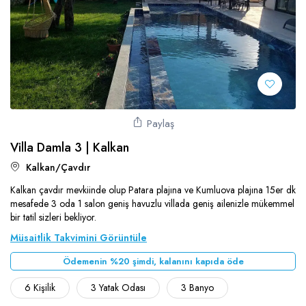
Paylaş
Villa Damla 3 | Kalkan
Kalkan/Çavdır
Kalkan çavdır mevkiinde olup Patara plajına ve Kumluova plajına 15er dk
mesafede 3 oda 1 salon geniş havuzlu villada geniş ailenizle mükemmel
bir tatil sizleri bekliyor.
Müsaitlik Takvimini Görüntüle
Ödemenin %20 şimdi, kalanını kapıda öde
6 Kişilik
3 Yatak Odası
3 Banyo