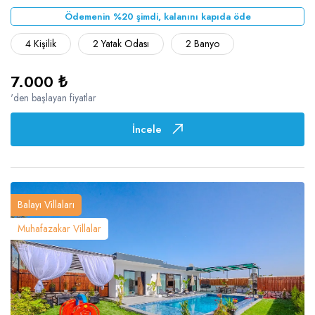
Ödemenin %20 şimdi, kalanını kapıda öde
4 Kişilik
2 Yatak Odası
2 Banyo
7.000 ₺
'den başlayan fiyatlar
İncele
Balayı Villaları
Muhafazakar Villalar