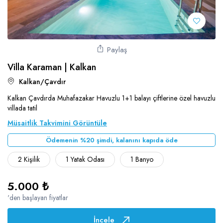
Paylaş
Villa Karaman | Kalkan
Kalkan/Çavdır
Kalkan Çavdırda Muhafazakar Havuzlu 1+1 balayı çiftlerine özel havuzlu
villada tatil
Müsaitlik Takvimini Görüntüle
Ödemenin %20 şimdi, kalanını kapıda öde
2 Kişilik
1 Yatak Odası
1 Banyo
5.000 ₺
'den başlayan fiyatlar
İncele