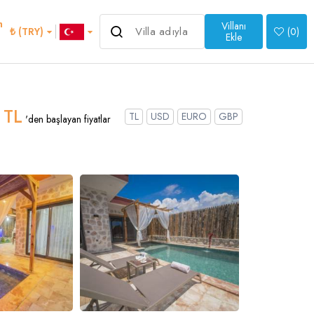
m
Villanı
3.000 ₺
₺ (TRY)
(
0
)
'den başlayan fiyatlar
Ekle
>
 TL
TL
USD
EURO
GBP
'den başlayan fiyatlar
an
Italian