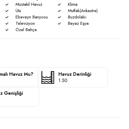
Müstakil Havuz
Klima
Ütü
Mutfak(Ankastre)
Ebeveyn Banyosu
Buzdolabı
Televizyon
Beyaz Eşya
Özel Bahçe
malı Havuz Mu?
Havuz Derinliği
1.50
z Genişliği