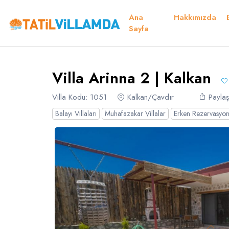
Ana
Hakkımızda
Detaylar
Fiyatlar
Müsaitlik Takvimi
Müsaitlik Takvimi
Sayfa
Teşekkür E
Villa Arinna 2 | Kalkan
Dil Seçiniz
Kur Seçiniz
Favorilerim
Müsaitlik Takvimi
Villa Kodu: 1051
Kalkan/Çavdır
Paylaş
Balayı Villaları
Muhafazakar Villalar
Erken Rezervasyon 
Türk Lirası
EURO
TRY
- TL
EUR
- €
Türkçe
E
Russian
S