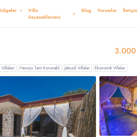
Bölgeler
Villa
Blog
Yorumlar
İletişi
Kurallar ve Şartlar
Konum
Yorumlar
Seçeneklerimiz
deriz
3.000
Villaları
Havuzu Tam Korunaklı
Jakuzili Villalar
Ekonomik Villalar
Dolar
Sterlin
USD
- $
GBP
- £
nglish
French
Germ
panish