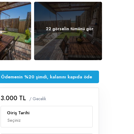
22 görselin tümünü gör
Ödemenin %20 şimdi, kalanını kapıda öde
3.000 TL
/ Gecelik
Giriş Tarihi