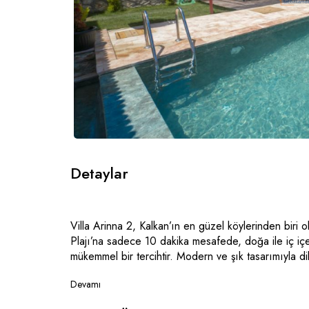
Detaylar
Villa Arinna 2, Kalkan’ın en güzel köylerinden biri ol
Plajı’na sadece 10 dakika mesafede, doğa ile iç içe 
mükemmel bir tercihtir. Modern ve şık tasarımıyla di
bulunmakta olan villa misafirlerine rahat bir konakla
Devamı
Villa, özellikle balayı çiftleri için ideal bir seçenek