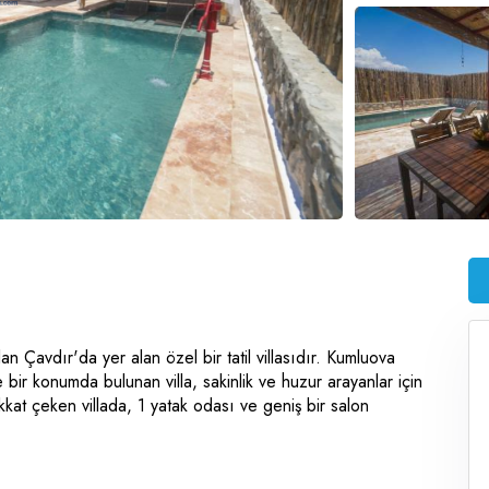
an Çavdır'da yer alan özel bir tatil villasıdır. Kumluova
bir konumda bulunan villa, sakinlik ve huzur arayanlar için
kkat çeken villada, 1 yatak odası ve geniş bir salon
ma imkanı sağlar.
 olup, her türlü konforu sunmak için tasarlanmıştır. Jakuzili ve