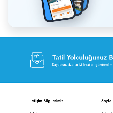
Tatil Yolculuğunuz 
Kaydolun, size en iyi fırsatları gönderelim
İletişim Bilgilerimiz
Sayfal