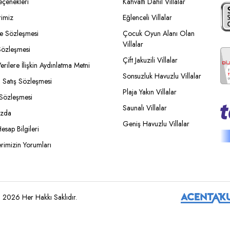
eçenekleri
Kahvaltı Dahil Villalar
rimiz
Eğlenceli Villalar
ade Sözleşmesi
Çocuk Oyun Alanı Olan
Villalar
özleşmesi
Çift Jakuzili Villalar
Verilere İlişkin Aydınlatma Metni
Sonsuzluk Havuzlu Villalar
i Satış Sözleşmesi
Plaja Yakın Villalar
 Sözleşmesi
Saunalı Villalar
ızda
Geniş Havuzlu Villalar
esap Bilgileri
erimizin Yorumları
 © 2026 Her Hakkı Saklıdır.