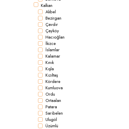
Kalkan
Akbel
Bezirgan
Çavdır
Çayköy
Hacıoğlan
İkizce
İslamlar
Kalamar
Kınık
Kışla
Kızıltaş
Kördere
Kumluova
Ordu
Ortaalan
Patara
Sarıbelen
Ulugöl
Üzümlü