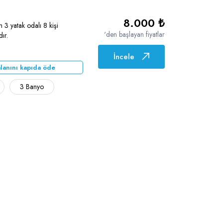
8.000 ₺
3 yatak odalı 8 kişi
'den başlayan fiyatlar
dır.
İncele
lanını kapıda öde
3 Banyo