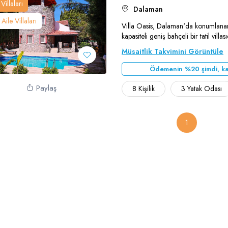
Villaları
Dalaman
Aile Villaları
Villa Oasis, Dalaman'da konumlanan 
kapasiteli geniş bahçeli bir tatil villası
Teşekkür Ederiz
Müsaitlik Takvimini Görüntüle
Ödemenin %20 şimdi, ka
Paylaş
8 Kişilik
3 Yatak Odası
1