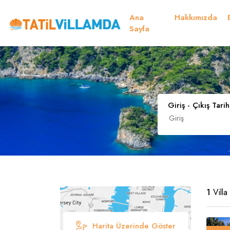
Ana
Hakkımızda
Müsaitlik Takvimi
Sayfa
Dil Seçiniz
Kur Seçiniz
Favorilerim
Müsaitlik Takvimi
Giriş - Çıkış Tarih
Türk Lirası
EURO
TRY
- TL
EUR
- €
Türkçe
E
1
Villa
Harita Üzerinde Göster
Russian
S