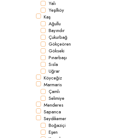
Yalı
Yeşilköy
Kaş
Ağullu
Bayındır
Çukurbağ
Gökçeören
Gökseki
Pınarbaşı
Sısla
Uğrar
Köyceğiz
Marmaris
Çamlı
Selimiye
Menderes
Sapanca
Seydikemer
Boğaziçi
Eşen