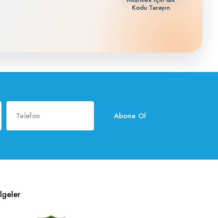
İndirmek İçin QR
Kodu Tarayın
Abone Ol
lgeler