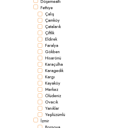
Döşemealtı
Fethiye
Çalış
Çamköy
Çatalarık
Çiftlik
Eldirek
Faralya
Gökben
Hisarönü
Karaçulha
Karagedik
Kargı
Kayaköy
Merkez
Ölüdeniz
Ovacık
Yanıklar
Yeşilüzümlü
İzmir
Bornova