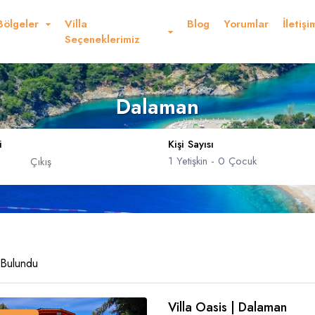
Bölgeler
Villa
Blog
Yorumlar
İletişi
Seçeneklerimiz
Dalaman
i
Kişi Sayısı
1
Yetişkin -
0
Çocuk
Dolar
Sterlin
USD
- $
GBP
- £
nglish
French
Germ
Yetişkin
 Bulundu
Çocuk
Yaş 0 - 17
Villa Oasis | Dalaman
panish