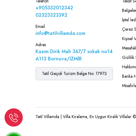
Telefon
Taksit S
+905332012342
Belgele
02323323392
İptal İ
Email
Çerez S
info@tatilvillamda.com
Kişisel 
Adres
Mesafel
Kazım Dirik Mah 367/7 sokak no14
Gizlilik
A113 Bornova/İZMİR
Hakkım
Tatil Geçidi Turizm Belge No: 17973
Banka H
Misafirl
Tatil Villamda | Villa Kiralama, En Uygun Kiralık Villalar