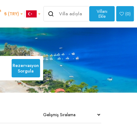
m
Villanı
₺ (TRY)
(
0
)
Ekle
>
Rezervasyon
Sorgula
an
Italian
1
0