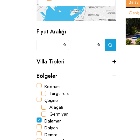
Balayı 
Geniş 
Fiyat Aralığı
₺
₺
Villa Tipleri
Bölgeler
Bodrum
Turgutreis
Çeşme
Alaçatı
Germiyan
Dalaman
Dalyan
Demre