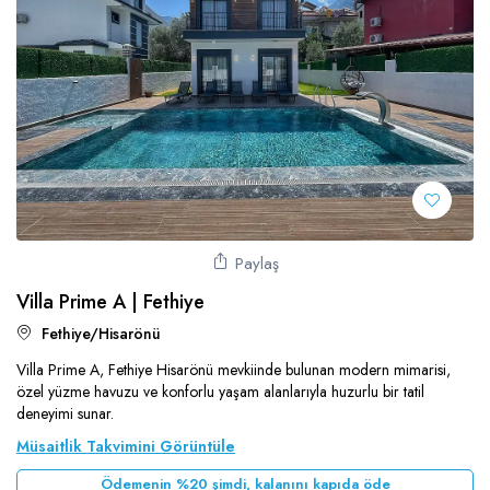
Paylaş
Villa Prime A | Fethiye
Fethiye/Hisarönü
Villa Prime A, Fethiye Hisarönü mevkiinde bulunan modern mimarisi,
özel yüzme havuzu ve konforlu yaşam alanlarıyla huzurlu bir tatil
deneyimi sunar.
Müsaitlik Takvimini Görüntüle
Ödemenin %20 şimdi, kalanını kapıda öde