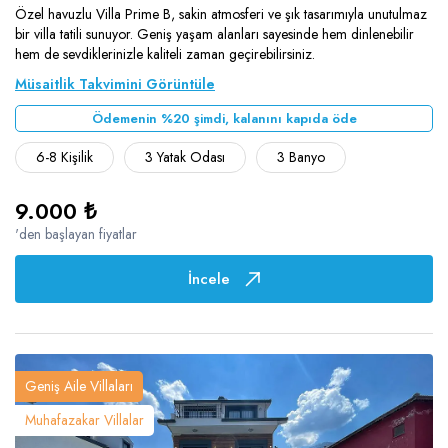
Özel havuzlu Villa Prime B, sakin atmosferi ve şık tasarımıyla unutulmaz
bir villa tatili sunuyor. Geniş yaşam alanları sayesinde hem dinlenebilir
hem de sevdiklerinizle kaliteli zaman geçirebilirsiniz.
Müsaitlik Takvimini Görüntüle
Ödemenin %20 şimdi, kalanını kapıda öde
6-8 Kişilik
3 Yatak Odası
3 Banyo
9.000 ₺
'den başlayan fiyatlar
İncele
Geniş Aile Villaları
Muhafazakar Villalar