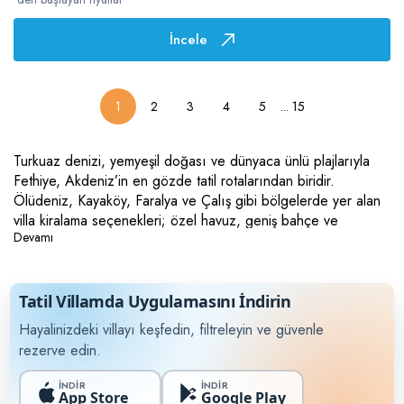
İncele
...
15
1
2
3
4
5
Turkuaz denizi, yemyeşil doğası ve dünyaca ünlü plajlarıyla
Fethiye, Akdeniz’in en gözde tatil rotalarından biridir.
Ölüdeniz, Kayaköy, Faralya ve Çalış gibi bölgelerde yer alan
villa kiralama seçenekleri; özel havuz, geniş bahçe ve
Devamı
panoramik manzaralarıyla hem aileler hem de balayı çiftleri
için ideal bir konaklama sunar. Fethiye’de villa kiralayarak
kalabalıktan uzak, özgür ve tamamen size özel bir tatilin
keyfini çıkarabilir; aynı zamanda yamaç paraşütü, tekne turları
Tatil Villamda Uygulamasını İndirin
ve tarihi gezilerle dolu dolu bir tatil deneyimi yaşayabilirsiniz.
Hayalinizdeki villayı keşfedin, filtreleyin ve güvenle
Hayalinizdeki tatil için Fethiye villa kiralama seçeneklerini şimdi
rezerve edin.
keşfedin.
İNDİR
İNDİR
App Store
Google Play