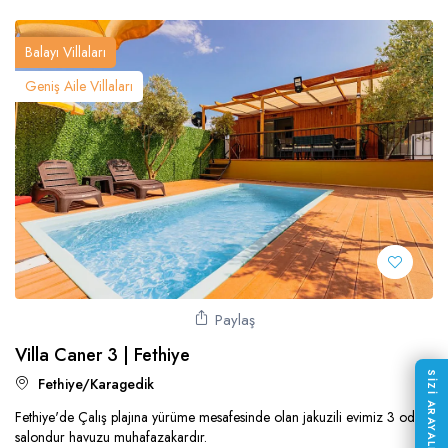
Balayı Villaları
Geniş Aile Villaları
Paylaş
Villa Caner 3 | Fethiye
SİZİ ARAYALIM
Fethiye/Karagedik
Fethiye'de Çalış plajına yürüme mesafesinde olan jakuzili evimiz 3 oda 1
salondur havuzu muhafazakardır.