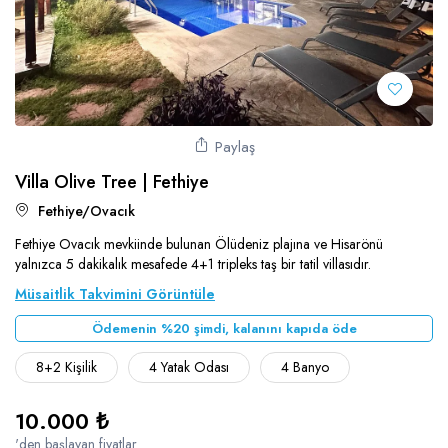
Söğüt
Muhafazakar Villalar
Ulugöl
Plaja Yakın Villalar
Üzümlü
Saunalı Villalar
Yalı
Sonsuzluk Havuzlu Villalar
Paylaş
Yeşilköy
Villa Olive Tree | Fethiye
Ultra Lüks Villalar
Fethiye/Ovacık
Fethiye Ovacık mevkiinde bulunan Ölüdeniz plajına ve Hisarönü
yalnızca 5 dakikalık mesafede 4+1 tripleks taş bir tatil villasıdır.
Müsaitlik Takvimini Görüntüle
Ödemenin %20 şimdi, kalanını kapıda öde
8+2 Kişilik
4 Yatak Odası
4 Banyo
10.000 ₺
'den başlayan fiyatlar