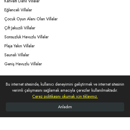
Kahvaltı Dahil Villalar
Eğlenceli Villalar
Çocuk Oyun Alanı Olan Villalar
Çift Jakuzili Villalar
Sonsuzluk Havuzlu Villalar
Plaja Yakın Villalar
Saunalı Villalar
Geniş Havuzlu Villalar
Belgeler
Bu internet sitesinde, kullanıcı deneyimini geliştirmek ve internet sitesinin
verimli çalışmasını sağlamak amacıyla çerezler kullanılmaktadır.
Çerez politikasını okumak için tıklayınız.
Anladım
Ana Sayfa
Arama Yap
Villalarımız
Whatsapp
Telefon