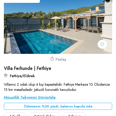
Paylaş
Villa Ferhunde | Fethiye
Fethiye/Eldirek
Villamız 2 odalı olup 4 kişi kapasitelidir. Fethiye Merkeze 10 Ölüdenize
15 km mesafededir. Jakuzili korunaklı havuzludur.
Müsaitlik Takvimini Görüntüle
Ödemenin %20 şimdi, kalanını kapıda öde