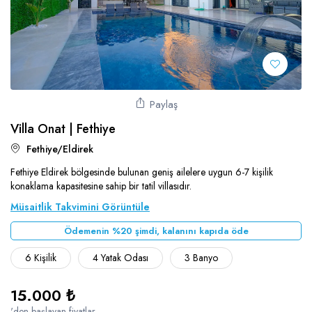
Paylaş
Villa Onat | Fethiye
Fethiye/Eldirek
Fethiye Eldirek bölgesinde bulunan geniş ailelere uygun 6-7 kişilik
konaklama kapasitesine sahip bir tatil villasıdır.
Müsaitlik Takvimini Görüntüle
Ödemenin %20 şimdi, kalanını kapıda öde
6 Kişilik
4 Yatak Odası
3 Banyo
15.000 ₺
'den başlayan fiyatlar