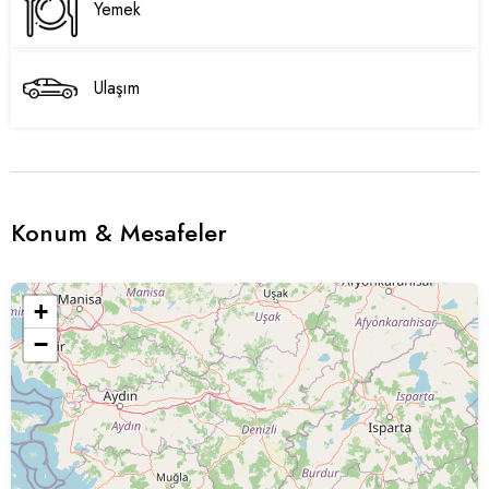
Yemek
Ulaşım
Konum & Mesafeler
+
−