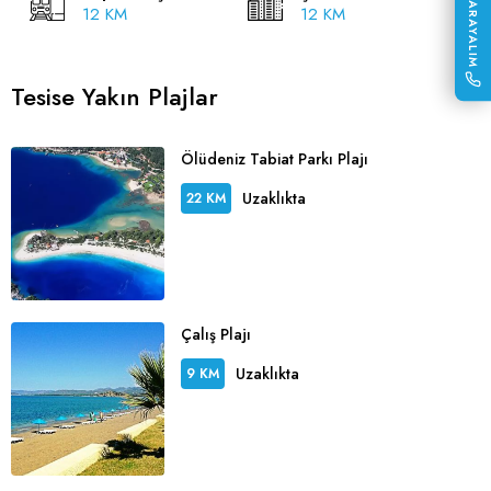
SİZİ ARAYALIM
12 KM
12 KM
Tesise Yakın Plajlar
Ölüdeniz Tabiat Parkı Plajı
Uzaklıkta
22 KM
Çalış Plajı
Uzaklıkta
9 KM