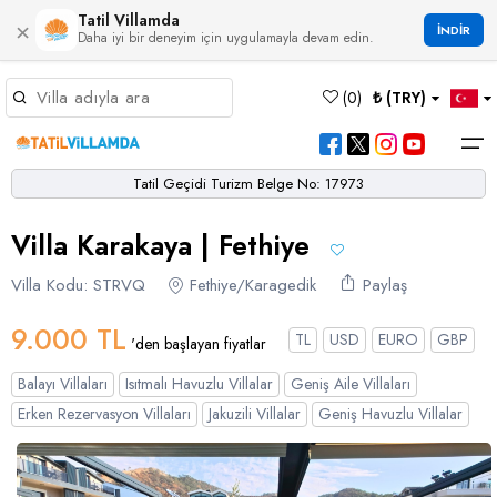
Tatil Villamda
×
İNDİR
Daha iyi bir deneyim için uygulamayla devam edin.
Müsaitlik Takvimi
(
0
)
₺ (TRY)
Dil Seçiniz
Kur Seçiniz
Favorilerim
Müsaitlik Takvimi
>
Tatil Geçidi Turizm Belge No: 17973
Ana Sayfa
Villa Karakaya | Fethiye
Türk Lirası
EURO
Dolar
Hakkımızda
TRY
- TL
EUR
- €
USD
- $
Turgutreis
Alaçatı
Çalış
Bornova
Akbel
Ağullu
Çamlı
Boğaziçi
Villa Kodu: STRVQ
Fethiye/Karagedik
Paylaş
Bölgeler
Villa Seçeneklerimiz
Türkçe
English
French
Germiyan
Çamköy
Bezirgan
Bayındır
Selimiye
Eşen
Sterlin
Bölgeler
9.000 TL
TL
USD
EURO
GBP
'den başlayan fiyatlar
GBP
- £
Bodrum
Balayı Villaları
Çatalarık
Çavdır
Çukurbağ
Karadere
Villa Seçeneklerimiz
Balayı Villaları
Isıtmalı Havuzlu Villalar
Geniş Aile Villaları
Çeşme
Çift Jakuzili Villalar
Çiftlik
Çayköy
Gökçeören
Yakabağ
Erken Rezervasyon Villaları
Jakuzili Villalar
Geniş Havuzlu Villalar
German
Italian
Russian
Blog
Dalaman
Çocuk Havuzlu Villalar
Eldirek
Hacıoğlan
Gökseki
Dalyan
Çocuk Oyun Alanı Olan Villalar
Yorumlar