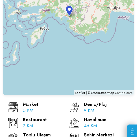
Leaflet
| ©
OpenStreetMap
Contributors
Market
Deniz/Plaj
5 KM
9 KM
Restaurant
Havalimanı
7 KM
46 KM
Toplu Ulaşım
Şehir Merkezi