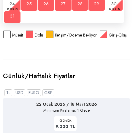
24
25
26
27
28
29
30
31
Müsait
Dolu
İletişim/Ödeme Bekliyor
Giriş-Çıkış
Günlük/Haftalık Fiyatlar
TL
USD
EURO
GBP
22 Ocak 2026 / 18 Mart 2026
Minimum Kiralama: 1 Gece
Günlük
9.000 TL