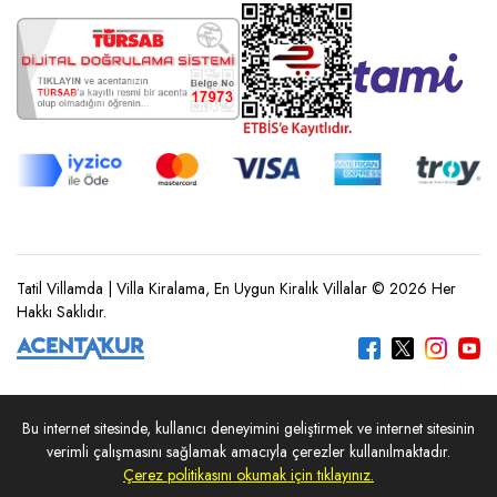
Tatil Villamda | Villa Kiralama, En Uygun Kiralık Villalar © 2026 Her
Hakkı Saklıdır.
Bu internet sitesinde, kullanıcı deneyimini geliştirmek ve internet sitesinin
REZERVASYON YAP
verimli çalışmasını sağlamak amacıyla çerezler kullanılmaktadır.
Çerez politikasını okumak için tıklayınız.