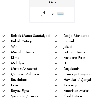
Klima
Fethiye’nin tüm güzelliklerine yakın olmak isteyenler için
mükemmel bir tercihtir.
4
Adet
Genel notlar
* Doğa ile iç içe olan tüm villalarımızda düzenli olarak ilaçlama
yapılmaktadır. Bütün önlemlere rağmen çevrede kelebek,
böcek, sinek vs. bulunma ihtimali vardır.
Bebek Mama Sandalyesi
Doğa Manzarası
Bebek Yatağı
Barbekü
* Havuzu korunaklı villalarımızda sizlere %100 görünmeme
Wifi
Jakuzi
garantisi verememekteyiz. Bu villalarımızda her zaman %5
Müstakil Havuz
Isıtmalı Havuz
sakınma payı mevcuttur.
Klima
Ankastre Fırın
Mobilya
Ütü
* Villalarımızda yaz aylarında yoğun nüfus artışı nedeniyle
Mutfak(Ankastre)
Duşakabin
nadiren de olsa elektrik ve su kesintileri yaşanabilmektedir.
Çamaşır Makinesi
Ebeveyn Banyosu
Buzdolabı
Havlular / Çarşaf
Fırın
Televizyon
Beyaz Eşya
Amerikan Mutfak
Veranda / Teras
Özel Bahçe