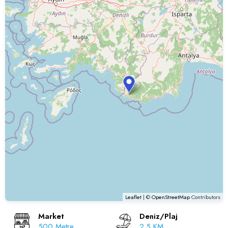
Leaflet
| ©
OpenStreetMap
Contributors
Market
Deniz/Plaj
500 Metre
2.5 KM