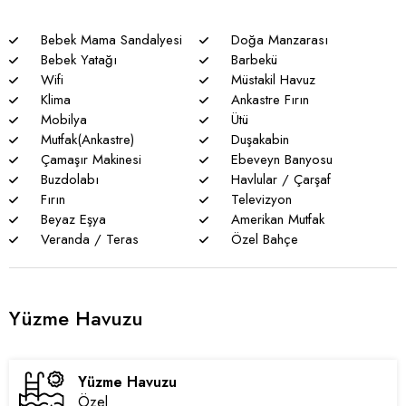
Ekstra 3000 TL ödeme alınmaktadır.
Kişi kapasitesi üzerinde onay verilen konaklamalarda ek yatak
Bebek Mama Sandalyesi
Doğa Manzarası
için ekstra ücret olarak 3000 TL alınmaktadır.
Bebek Yatağı
Barbekü
Villamıza 500 m kala dik ve bozuk yol bulunmaktadır.
Wifi
Müstakil Havuz
Genel notlar
Klima
Ankastre Fırın
* Doğa ile iç içe olan tüm villalarımızda düzenli olarak ilaçlama
Mobilya
Ütü
yapılmaktadır. Bütün önlemlere rağmen çevrede kelebek,
Mutfak(Ankastre)
Duşakabin
böcek, sinek vs. bulunma ihtimali vardır.
Çamaşır Makinesi
Ebeveyn Banyosu
Buzdolabı
Havlular / Çarşaf
* Havuzu korunaklı villalarımızda sizlere %100 görünmeme
Fırın
Televizyon
garantisi verememekteyiz. Bu villalarımızda her zaman %5
Beyaz Eşya
Amerikan Mutfak
sakınma payı mevcuttur.
Veranda / Teras
Özel Bahçe
* Villalarımızda yaz aylarında yoğun nüfus artışı nedeniyle
nadiren de olsa elektrik ve su kesintileri yaşanabilmektedir.
Yüzme Havuzu
Yüzme Havuzu
Özel