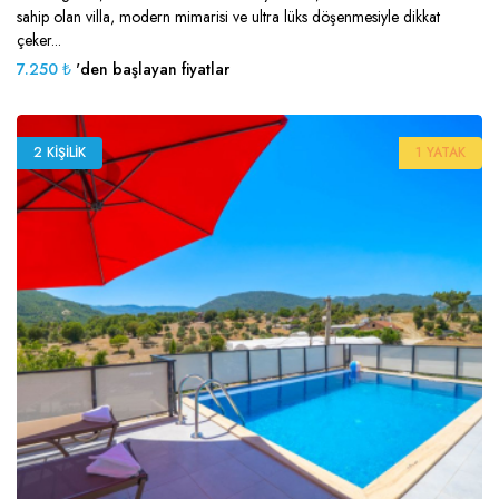
sahip olan villa, modern mimarisi ve ultra lüks döşenmesiyle dikkat
çeker...
7.250 ₺
'den başlayan fiyatlar
2 KIŞILIK
1 YATAK