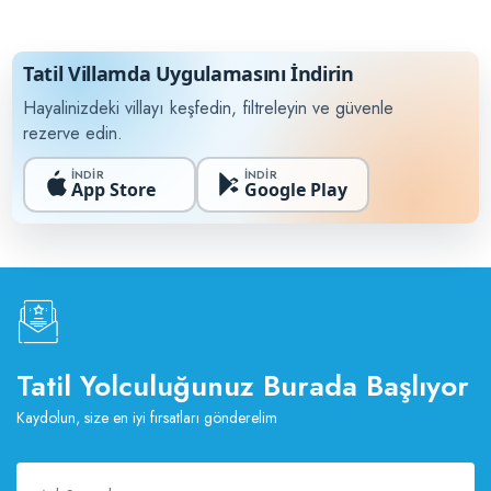
Tatil Villamda Uygulamasını İndirin
Hayalinizdeki villayı keşfedin, filtreleyin ve güvenle
rezerve edin.
İNDİR
İNDİR
App Store
Google Play
Tatil Yolculuğunuz Burada Başlıyor
Kaydolun, size en iyi fırsatları gönderelim