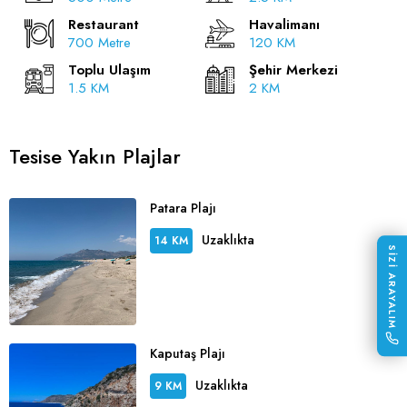
Restaurant
Havalimanı
700 Metre
120 KM
Toplu Ulaşım
Şehir Merkezi
1.5 KM
2 KM
Tesise Yakın Plajlar
Patara Plajı
Uzaklıkta
14 KM
SİZİ ARAYALIM
Kaputaş Plajı
Uzaklıkta
9 KM