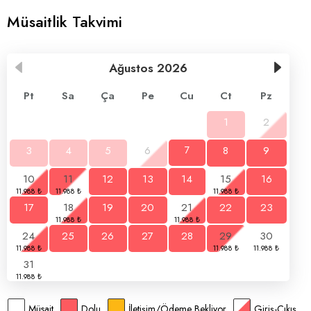
Müsaitlik Takvimi
Ağustos
2026
Pt
Sa
Ça
Pe
Cu
Ct
Pz
1
2
3
4
5
6
7
8
9
10
11
12
13
14
15
16
17
18
19
20
21
22
23
24
25
26
27
28
29
30
31
Müsait
Dolu
İletişim/Ödeme Bekliyor
Giriş-Çıkış