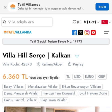
Tatil Villamda
×
İNDİR
Daha iyi bir deneyim için uygulamayla devam edin.
Müsaitlik Takvimi
(
0
)
₺ (TRY)
Dil Seçiniz
Kur Seçiniz
Favorilerim
Müsaitlik Takvimi
>
Tatil Geçidi Turizm Belge No: 17973
Ana Sayfa
Villa Hill Serçe | Kalkan
Türk Lirası
EURO
Dolar
Hakkımızda
TRY
- TL
EUR
- €
USD
- $
Turgutreis
Alaçatı
Çalış
Bornova
Akbel
Ağullu
Çamlı
Boğaziçi
Villa Kodu: 428P3
Kalkan/Akbel
Paylaş
Bölgeler
Villa Seçeneklerimiz
Türkçe
English
French
Germiyan
Çamköy
Bezirgan
Bayındır
Selimiye
Eşen
Sterlin
Bölgeler
6.360 TL
TL
USD
EURO
GBP
'den başlayan fiyatlar
GBP
- £
Bodrum
Balayı Villaları
Çatalarık
Çavdır
Çukurbağ
Karadere
Villa Seçeneklerimiz
Balayı Villaları
Muhafazakar Villalar
Erken Rezervasyon Villaları
Çeşme
Çift Jakuzili Villalar
Çiftlik
Çayköy
Gökçeören
Yakabağ
Deniz Manzaralı Villalar
Havuzu Tam Korunaklı
Evcil Hayvan Dostu
German
Italian
Russian
Blog
Dalaman
Çocuk Havuzlu Villalar
Geniş Havuzlu Villalar
Plaja Yakın Villalar
Eldirek
Hacıoğlan
Gökseki
Dalyan
Çocuk Oyun Alanı Olan Villalar
Yorumlar