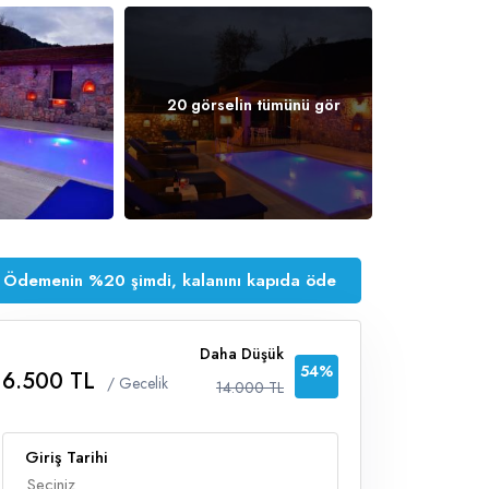
20 görselin tümünü gör
Ödemenin %20 şimdi, kalanını kapıda öde
Daha Düşük
54%
6.500 TL
/ Gecelik
14.000 TL
Giriş Tarihi