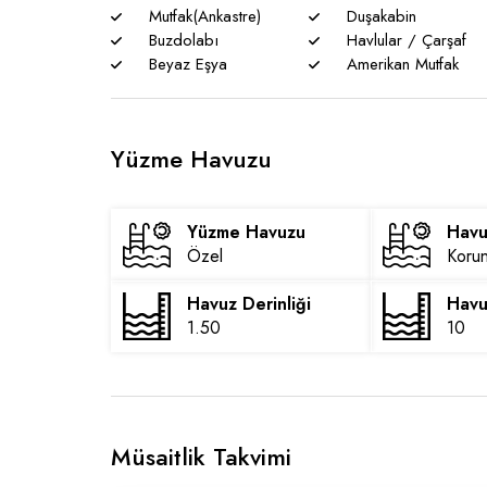
Mutfak(Ankastre)
Duşakabin
Buzdolabı
Havlular / Çarşaf
Beyaz Eşya
Amerikan Mutfak
Yüzme Havuzu
Yüzme Havuzu
Havu
Özel
Korun
Havuz Derinliği
Havu
1.50
10
Müsaitlik Takvimi