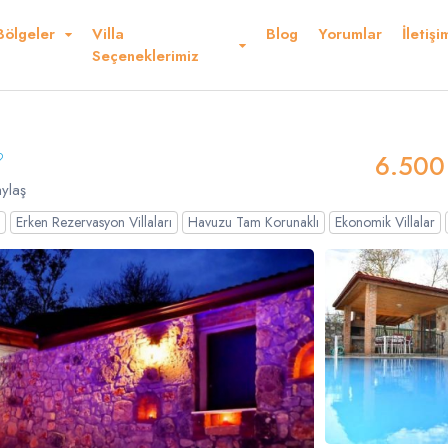
Bölgeler
Villa
Blog
Yorumlar
İletişi
Kurallar ve Şartlar
Konum
Yorumlar
Seçeneklerimiz
r Ederiz
6.500
ylaş
Erken Rezervasyon Villaları
Havuzu Tam Korunaklı
Ekonomik Villalar
Dolar
Sterlin
USD
- $
GBP
- £
nglish
French
Germ
panish