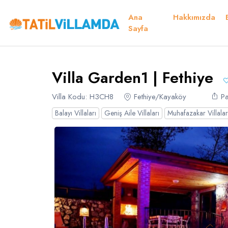
Ana
Hakkımızda
Detaylar
Fiyatlar
Müsaitlik Takvimi
Müsaitlik Takvimi
Sayfa
Teşekkü
Villa Garden1 | Fethiye
Dil Seçiniz
Kur Seçiniz
Favorilerim
Müsaitlik Takvimi
Villa Kodu: H3CH8
Fethiye/Kayaköy
Pa
Balayı Villaları
Geniş Aile Villaları
Muhafazakar Villalar
Türk Lirası
EURO
TRY
- TL
EUR
- €
Türkçe
E
Russian
S