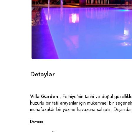
Detaylar
Villa Garden
, Fethiye'nin tarihi ve doğal güzellik
huzurlu bir tatil arayanlar için mükemmel bir seçenekt
muhafazakâr bir yüzme havuzuna sahiptir. Dışarıdan
gizliliğe önem veren misafirler için ideal bir ortam s
Devamı
Villanın konumu oldukça avantajlıdır; dünyaca ünlü