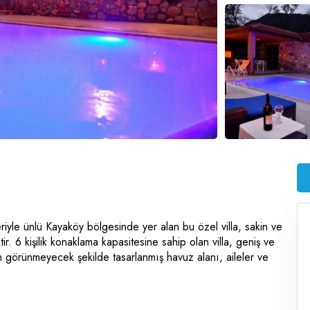
leriyle ünlü Kayaköy bölgesinde yer alan bu özel villa, sakin ve
ir. 6 kişilik konaklama kapasitesine sahip olan villa, geniş ve
 görünmeyecek şekilde tasarlanmış havuz alanı, aileler ve
unar.
 Ölüdeniz Plajı’na sadece 10 dakikalık mesafededir. Böylece