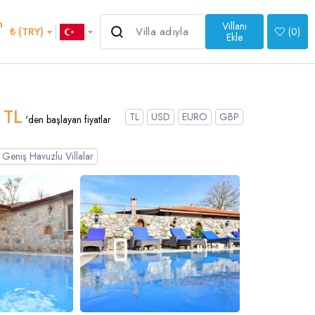
m
Villanı
6.500 ₺
₺ (TRY)
(
0
)
'den başlayan fiyatlar
Ekle
>
 TL
TL
USD
EURO
GBP
'den başlayan fiyatlar
Geniş Havuzlu Villalar
an
Italian