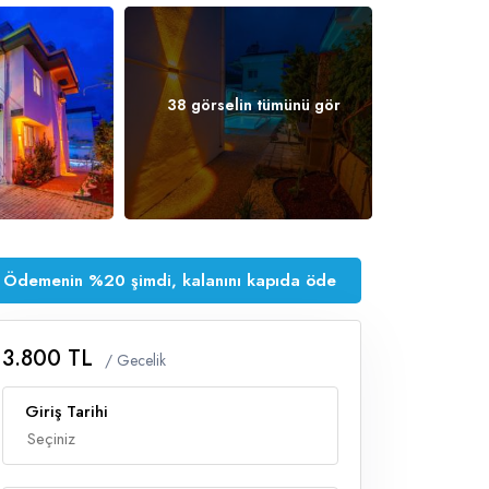
38 görselin tümünü gör
Ödemenin %20 şimdi, kalanını kapıda öde
3.800 TL
/ Gecelik
Giriş Tarihi