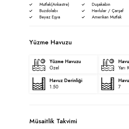
Mutfak(Ankastre)
Duşakabin
Buzdolabı
Havlular / Çarşaf
Beyaz Eşya
Amerikan Mutfak
Yüzme Havuzu
Yüzme Havuzu
Havu
Özel
Yarı 
Havuz Derinliği
Havu
1.50
7
Müsaitlik Takvimi