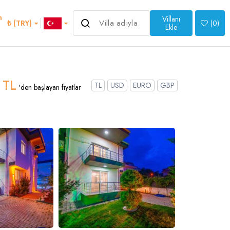
m
Villanı
3.800 ₺
₺ (TRY)
(
0
)
'den başlayan fiyatlar
Ekle
>
 TL
TL
USD
EURO
GBP
'den başlayan fiyatlar
an
Italian