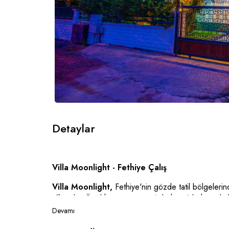
Detaylar
Villa Moonlight - Fethiye Çalış
Villa Moonlight,
Fethiye'nin gözde tatil bölgelerinde
villasıdır. Özel havuzu ve geniş bahçesiyle huzurlu bi
Devamı
Villa, 4 yatak odasına sahip olup toplamda 8 kişiye
dekorasyonu ile misafirlerine ev rahatlığını sunar. 