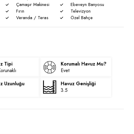
Çamaşır Makinesi
Ebeveyn Banyosu
Fırın
Televizyon
Veranda / Teras
Özel Bahçe
z Tipi
Korumalı Havuz Mu?
Korunaklı
Evet
z Uzunluğu
Havuz Genişliği
3.5