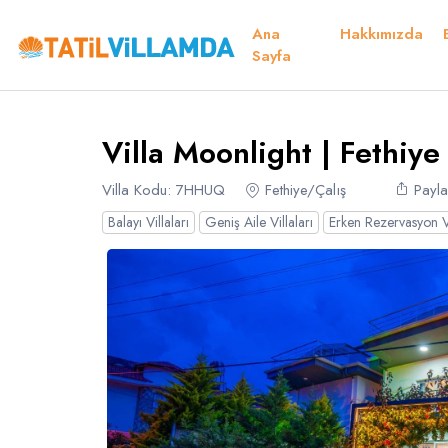
Ana
Hakkımızda
Detaylar
Fiyatlar
Müsaitlik Takvimi
Müsaitlik Takvimi
Sayfa
Teşekkür 
Villa Moonlight | Fethiy
Dil Seçiniz
Kur Seçiniz
Favorilerim
Müsaitlik Takvimi
Villa Kodu: 7HHUQ
Fethiye/Çalış
Payla
Balayı Villaları
Geniş Aile Villaları
Erken Rezervasyon Vi
Türk Lirası
EURO
TRY
- TL
EUR
- €
Türkçe
E
Russian
S