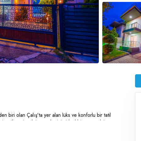
n biri olan Çalış'ta yer alan lüks ve konforlu bir tatil
r tatil geçirmek isteyenler için ideal bir seçenektir.
 kadar konaklama kapasitesine sahiptir. Modern ve şık
Geniş oturma alanı, tam donanımlı mutfağı ve ferah terasıyla