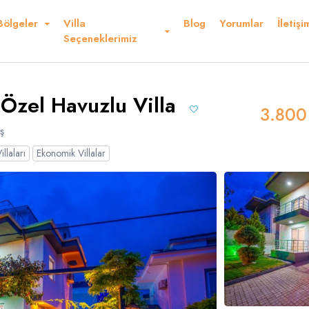
Bölgeler
Villa
Blog
Yorumlar
İletişi
Kurallar ve Şartlar
Konum
Yorumlar
Seçeneklerimiz
Ederiz
e Özel Havuzlu Villa
3.800
ş
llaları
Ekonomik Villalar
Dolar
Sterlin
USD
- $
GBP
- £
nglish
French
Germ
panish