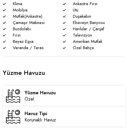
Klima
Ankastre Fırın
Mobilya
Ütü
Mutfak(Ankastre)
Duşakabin
Çamaşır Makinesi
Ebeveyn Banyosu
Buzdolabı
Havlular / Çarşaf
Fırın
Televizyon
Beyaz Eşya
Amerikan Mutfak
Veranda / Teras
Özel Bahçe
Yüzme Havuzu
Yüzme Havuzu
Özel
Havuz Tipi
Korunaklı Havuz