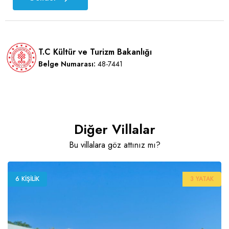
T.C Kültür ve Turizm Bakanlığı
Belge Numarası:
48-7441
Diğer Villalar
Bu villalara göz attınız mı?
6 KIŞILIK
3 YATAK