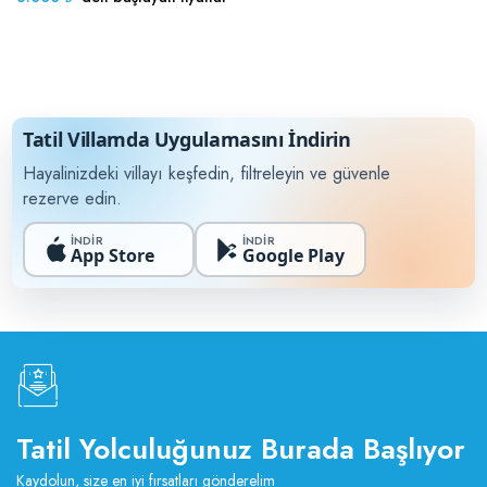
Tatil Villamda Uygulamasını İndirin
Hayalinizdeki villayı keşfedin, filtreleyin ve güvenle
rezerve edin.
İNDİR
İNDİR
App Store
Google Play
Tatil Yolculuğunuz Burada Başlıyor
Kaydolun, size en iyi fırsatları gönderelim