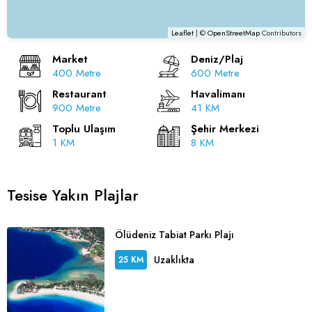
Leaflet
| ©
OpenStreetMap
Contributors
Market
Deniz/Plaj
400 Metre
600 Metre
Restaurant
Havalimanı
900 Metre
41 KM
Toplu Ulaşım
Şehir Merkezi
1 KM
8 KM
Tesise Yakın Plajlar
Ölüdeniz Tabiat Parkı Plajı
Uzaklıkta
25 KM