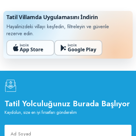
Tatil Villamda Uygulamasını İndirin
Hayalinizdeki villayı keşfedin, filtreleyin ve güvenle
rezerve edin.
İNDİR
İNDİR
App Store
Google Play
Tatil Yolculuğunuz Burada Başlıyor
Kaydolun, size en iyi fırsatları gönderelim