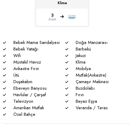
Genel notlar
Klima
* Doğa ile iç içe olan tüm villalarımızda düzenli olarak ilaçlama
yapılmaktadır. Bütün önlemlere rağmen çevrede kelebek,
3
Adet
böcek, sinek vs. bulunma ihtimali vardır.
* Havuzu korunaklı villalarımızda sizlere %100 görünmeme
garantisi verememekteyiz. Bu villalarımızda her zaman %5
Bebek Mama Sandalyesi
Doğa Manzarası
sakınma payı mevcuttur.
Bebek Yatağı
Barbekü
Wifi
Jakuzi
* Villalarımızda yaz aylarında yoğun nüfus artışı nedeniyle
Müstakil Havuz
Klima
nadiren de olsa elektrik ve su kesintileri yaşanabilmektedir.
Ankastre Fırın
Mobilya
Ütü
Mutfak(Ankastre)
Duşakabin
Çamaşır Makinesi
Ebeveyn Banyosu
Buzdolabı
Havlular / Çarşaf
Fırın
Televizyon
Beyaz Eşya
Amerikan Mutfak
Veranda / Teras
Özel Bahçe