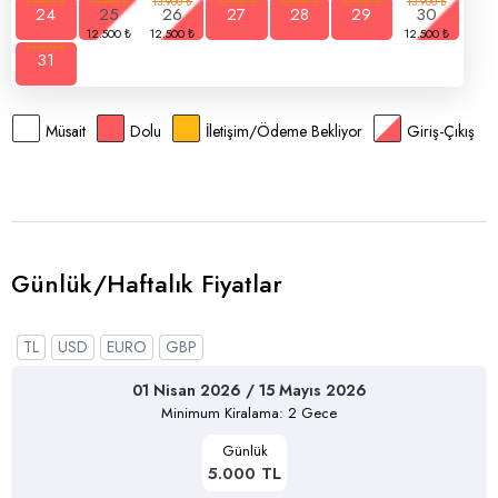
24
25
26
27
28
29
30
31
Müsait
Dolu
İletişim/Ödeme Bekliyor
Giriş-Çıkış
Günlük/Haftalık Fiyatlar
TL
USD
EURO
GBP
01 Nisan 2026 / 15 Mayıs 2026
Minimum Kiralama: 2 Gece
Günlük
5.000 TL