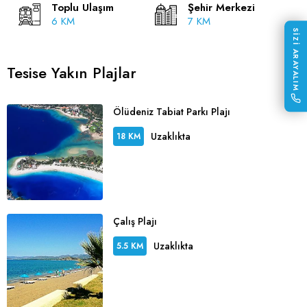
Toplu Ulaşım
Şehir Merkezi
6 KM
7 KM
SİZİ ARAYALIM
Tesise Yakın Plajlar
Ölüdeniz Tabiat Parkı Plajı
Uzaklıkta
18 KM
Çalış Plajı
Uzaklıkta
5.5 KM