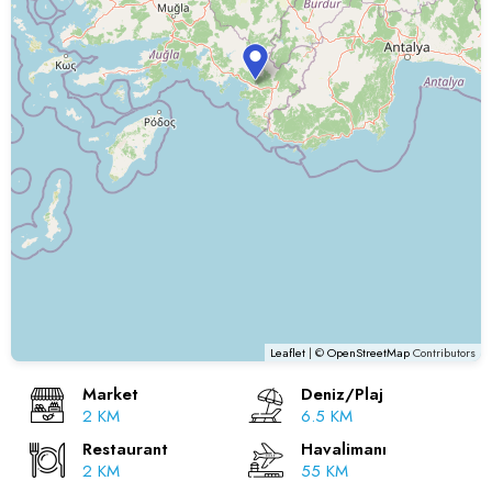
Leaflet
| ©
OpenStreetMap
Contributors
Market
Deniz/Plaj
2 KM
6.5 KM
Restaurant
Havalimanı
2 KM
55 KM