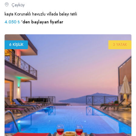
Çayköy
kaşta Korunaklı havuzlu villada balayı tatili
4.050 ₺
'den başlayan fiyatlar
6 KIŞILIK
3 YATAK