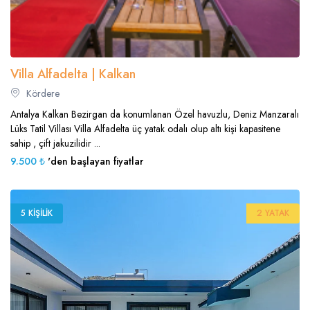
Villa Alfadelta | Kalkan
Kördere
Antalya Kalkan Bezirgan da konumlanan Özel havuzlu, Deniz Manzaralı
Lüks Tatil Villası Villa Alfadelta üç yatak odalı olup altı kişi kapasitene
sahip , çift jakuzilidir ...
9.500 ₺
'den başlayan fiyatlar
5 KIŞILIK
2 YATAK