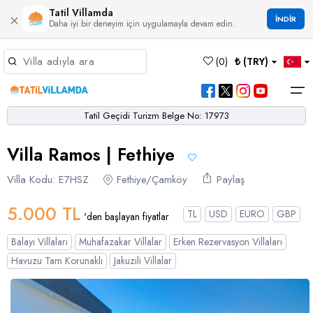
Tatil Villamda
×
İNDİR
Daha iyi bir deneyim için uygulamayla devam edin.
Müsaitlik Takvimi
(
0
)
₺ (TRY)
Dil Seçiniz
Kur Seçiniz
Favorilerim
Müsaitlik Takvimi
>
Tatil Geçidi Turizm Belge No: 17973
Ana Sayfa
Villa Ramos | Fethiye
Türk Lirası
EURO
Dolar
Hakkımızda
TRY
- TL
EUR
- €
USD
- $
Turgutreis
Alaçatı
Çalış
Bornova
Akbel
Ağullu
Çamlı
Boğaziçi
Villa Kodu: E7HSZ
Fethiye/Çamköy
Paylaş
Bölgeler
Villa Seçeneklerimiz
Türkçe
English
French
Germiyan
Çamköy
Bezirgan
Bayındır
Selimiye
Eşen
Sterlin
Bölgeler
5.000 TL
TL
USD
EURO
GBP
'den başlayan fiyatlar
GBP
- £
Bodrum
Balayı Villaları
Çatalarık
Çavdır
Çukurbağ
Karadere
Villa Seçeneklerimiz
Balayı Villaları
Muhafazakar Villalar
Erken Rezervasyon Villaları
Çeşme
Çift Jakuzili Villalar
Çiftlik
Çayköy
Gökçeören
Yakabağ
Havuzu Tam Korunaklı
Jakuzili Villalar
German
Italian
Russian
Blog
Dalaman
Çocuk Havuzlu Villalar
Eldirek
Hacıoğlan
Gökseki
Dalyan
Çocuk Oyun Alanı Olan Villalar
Yorumlar