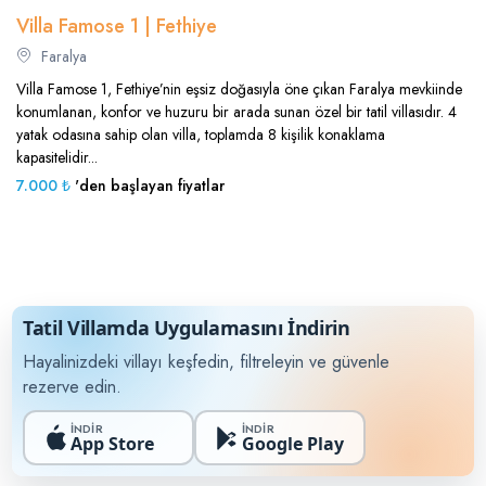
Villa Famose 1 | Fethiye
Faralya
Villa Famose 1, Fethiye’nin eşsiz doğasıyla öne çıkan Faralya mevkiinde
konumlanan, konfor ve huzuru bir arada sunan özel bir tatil villasıdır. 4
yatak odasına sahip olan villa, toplamda 8 kişilik konaklama
kapasitelidir...
7.000 ₺
'den başlayan fiyatlar
Tatil Villamda Uygulamasını İndirin
Hayalinizdeki villayı keşfedin, filtreleyin ve güvenle
rezerve edin.
İNDİR
İNDİR
App Store
Google Play