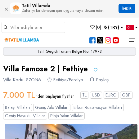
Tatil Villamda
×
İNDİR
Daha iyi bir deneyim için uygulamayla devam edin.
Müsaitlik Takvimi
(
0
)
₺ (TRY)
Dil Seçiniz
Kur Seçiniz
Favorilerim
Müsaitlik Takvimi
>
Tatil Geçidi Turizm Belge No: 17973
Ana Sayfa
Villa Famose 2 | Fethiye
Türk Lirası
EURO
Dolar
Hakkımızda
TRY
- TL
EUR
- €
USD
- $
Turgutreis
Alaçatı
Çalış
Bornova
Akbel
Ağullu
Çamlı
Boğaziçi
Villa Kodu: SZON6
Fethiye/Faralya
Paylaş
Bölgeler
Villa Seçeneklerimiz
Türkçe
English
French
Germiyan
Çamköy
Bezirgan
Bayındır
Selimiye
Eşen
Sterlin
Bölgeler
7.000 TL
TL
USD
EURO
GBP
'den başlayan fiyatlar
GBP
- £
Bodrum
Balayı Villaları
Çatalarık
Çavdır
Çukurbağ
Karadere
Villa Seçeneklerimiz
Balayı Villaları
Geniş Aile Villaları
Erken Rezervasyon Villaları
Çeşme
Çift Jakuzili Villalar
Çiftlik
Çayköy
Gökçeören
Yakabağ
Geniş Havuzlu Villalar
Plaja Yakın Villalar
German
Italian
Russian
Blog
Dalaman
Çocuk Havuzlu Villalar
Eldirek
Hacıoğlan
Gökseki
Dalyan
Çocuk Oyun Alanı Olan Villalar
Yorumlar