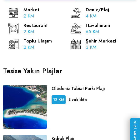
Market
Deniz/Plaj
2 KM
4 KM
Restaurant
Havalimanı
2 KM
65 KM
Toplu Ulaşım
Şehir Merkezi
2 KM
3 KM
Tesise Yakın Plajlar
Ölüdeniz Tabiat Parkı Plajı
Uzaklıkta
12 KM
SİZİ ARAYALIM
Kıdrak Plajı