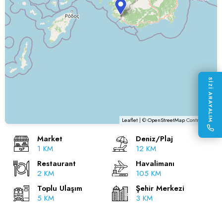
SİZİ ARAYALIM
Leaflet
| ©
OpenStreetMap
Contributors
Market
Deniz/Plaj
1 KM
12 KM
Restaurant
Havalimanı
2 KM
105 KM
Toplu Ulaşım
Şehir Merkezi
5 KM
3 KM