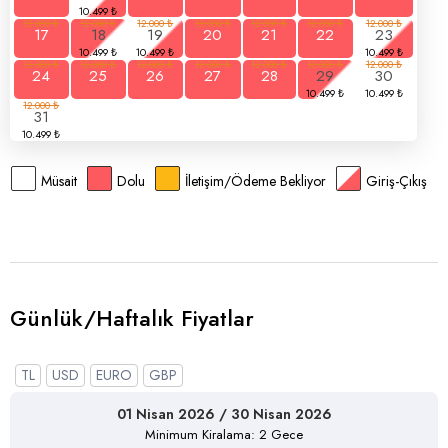
17
18
19
20
21
22
23
24
25
26
27
28
29
30
31
Müsait
Dolu
İletişim/Ödeme Bekliyor
Giriş-Çıkış
Günlük/Haftalık Fiyatlar
TL
USD
EURO
GBP
01 Nisan 2026 / 30 Nisan 2026
Minimum Kiralama: 2 Gece