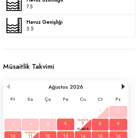
7.5
Havuz Genişliği
3.5
Müsaitlik Takvimi
Ağustos
2026
Pt
Sa
Ça
Pe
Cu
Ct
Pz
1
2
3
4
5
6
7
8
9
10
11
12
13
14
15
16