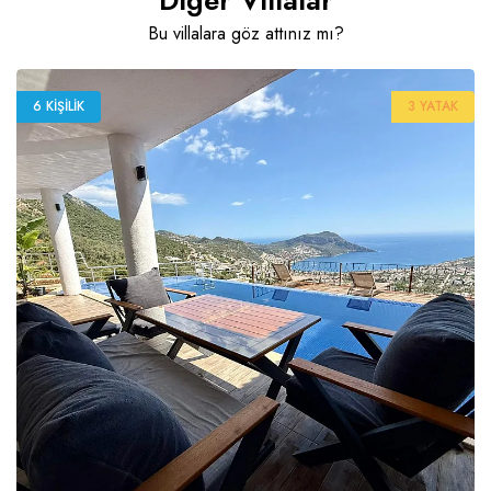
Diğer Villalar
Bu villalara göz attınız mı?
6 KIŞILIK
3 YATAK