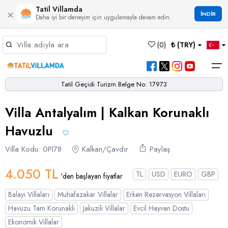
Tatil Villamda
×
İNDİR
Daha iyi bir deneyim için uygulamayla devam edin.
Müsaitlik Takvimi
(
0
)
₺ (TRY)
Dil Seçiniz
Kur Seçiniz
Favorilerim
Müsaitlik Takvimi
>
Tatil Geçidi Turizm Belge No: 17973
Ana Sayfa
Villa Antalyalım | Kalkan Korunaklı
Türk Lirası
EURO
Dolar
Hakkımızda
TRY
- TL
EUR
- €
USD
- $
Turgutreis
Alaçatı
Çalış
Bornova
Akbel
Ağullu
Çamlı
Boğaziçi
Havuzlu
Bölgeler
Villa Seçeneklerimiz
Türkçe
English
French
Germiyan
Çamköy
Bezirgan
Bayındır
Selimiye
Eşen
Sterlin
Villa Kodu: 0PI78
Bölgeler
Kalkan/Çavdır
Paylaş
GBP
- £
Bodrum
Balayı Villaları
Çatalarık
Çavdır
Çukurbağ
Karadere
4.050 TL
Villa Seçeneklerimiz
TL
USD
EURO
GBP
'den başlayan fiyatlar
Çeşme
Çift Jakuzili Villalar
Çiftlik
Çayköy
Gökçeören
Yakabağ
Balayı Villaları
Muhafazakar Villalar
Erken Rezervasyon Villaları
German
Italian
Russian
Blog
Dalaman
Çocuk Havuzlu Villalar
Eldirek
Hacıoğlan
Gökseki
Havuzu Tam Korunaklı
Jakuzili Villalar
Evcil Hayvan Dostu
Ekonomik Villalar
Dalyan
Çocuk Oyun Alanı Olan Villalar
Yorumlar