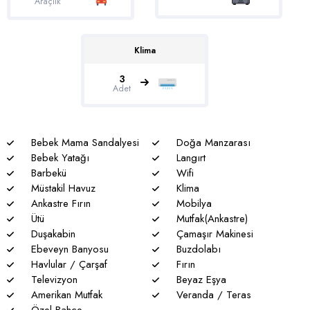
Araçlık
* Villalarımızda yaz aylarında yoğun nüfus artışı nedeniyle
nadiren de olsa elektrik ve su kesintileri yaşanabilmektedir.
Klima
3
Adet
Bebek Mama Sandalyesi
Doğa Manzarası
Bebek Yatağı
Langırt
Barbekü
Wifi
Müstakil Havuz
Klima
Ankastre Fırın
Mobilya
Ütü
Mutfak(Ankastre)
Duşakabin
Çamaşır Makinesi
Ebeveyn Banyosu
Buzdolabı
Havlular / Çarşaf
Fırın
Televizyon
Beyaz Eşya
Amerikan Mutfak
Veranda / Teras