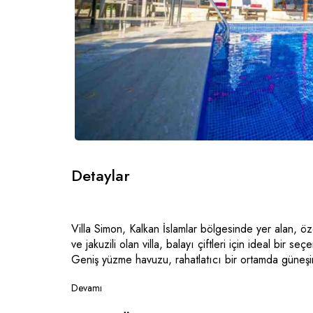
Detaylar
Villa Simon, Kalkan İslamlar bölgesinde yer alan, özel
ve jakuzili olan villa, balayı çiftleri için ideal bir s
Geniş yüzme havuzu, rahatlatıcı bir ortamda güneşin
yorgunluğundan uzaklaşabilirsiniz. Ayrıca villa içinde
Devamı
Simon, plaja sadece 10 dakika mesafede olup, denizi
bölgesindeki doğa manzarasıyla huzurlu bir atmosfer