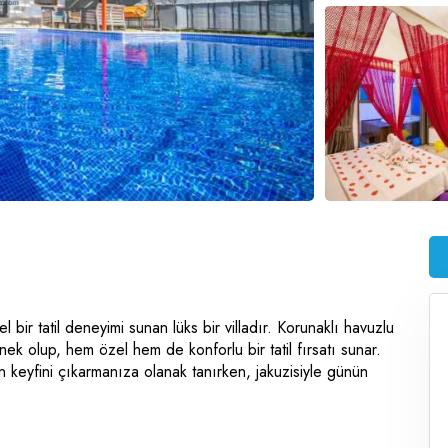
 bir tatil deneyimi sunan lüks bir villadır. Korunaklı havuzlu
eçenek olup, hem özel hem de konforlu bir tatil fırsatı sunar.
 keyfini çıkarmanıza olanak tanırken, jakuzisiyle günün
 masa tenisi gibi eğlenceli aktiviteler de bulunmaktadır. Villa
n keyfini çıkarabileceğiniz bir konumda yer alır. İslamlar
 sunan bu villa, modern tasarımı ve şıklığı ile unutulmaz bir