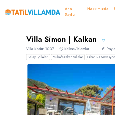
Ana
Hakkımızda
Detaylar
Fiyatlar
Müsaitlik Takvimi
Müsaitlik Takvimi
Sayfa
Teşekkür 
Villa Simon | Kalkan
Dil Seçiniz
Kur Seçiniz
Favorilerim
Müsaitlik Takvimi
Villa Kodu: 1007
Kalkan/İslamlar
Payla
Balayı Villaları
Muhafazakar Villalar
Erken Rezervasyon 
Türk Lirası
EURO
TRY
- TL
EUR
- €
Türkçe
E
Russian
S