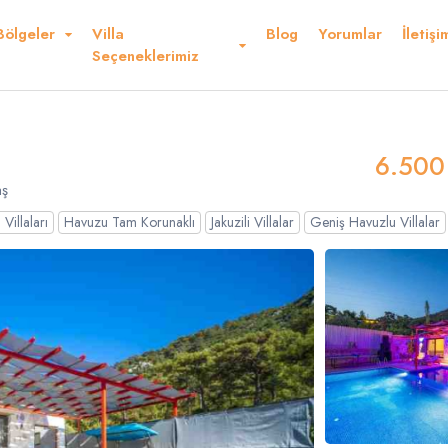
Bölgeler
Villa
Blog
Yorumlar
İletişi
Kurallar ve Şartlar
Konum
Yorumlar
Seçeneklerimiz
Ederiz
6.500
ş
Villaları
Havuzu Tam Korunaklı
Jakuzili Villalar
Geniş Havuzlu Villalar
Dolar
Sterlin
USD
- $
GBP
- £
nglish
French
Germ
panish