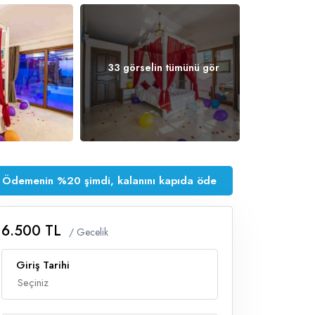
33 görselin tümünü gör
Ödemenin %20 şimdi, kalanını kapıda öde
6.500 TL
/ Gecelik
Giriş Tarihi