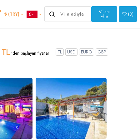
m
Villanı
6.500 ₺
₺ (TRY)
(
0
)
'den başlayan fiyatlar
Ekle
>
 TL
TL
USD
EURO
GBP
'den başlayan fiyatlar
an
Italian