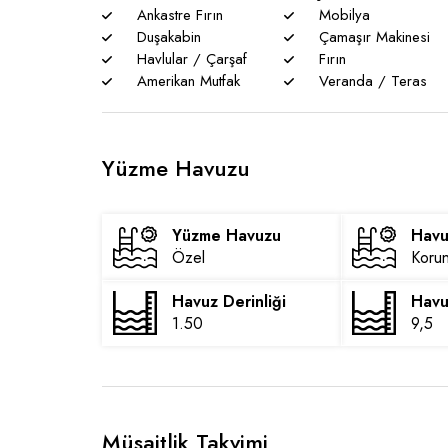
Ankastre Fırın
Mobilya
Duşakabin
Çamaşır Makinesi
Havlular / Çarşaf
Fırın
Amerikan Mutfak
Veranda / Teras
Yüzme Havuzu
Yüzme Havuzu
Havu
Özel
Korun
Havuz Derinliği
Havu
1.50
9,5
Müsaitlik Takvimi