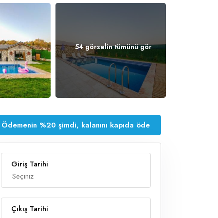
54 görselin tümünü gör
Ödemenin %20 şimdi, kalanını kapıda öde
Giriş Tarihi
Çıkış Tarihi