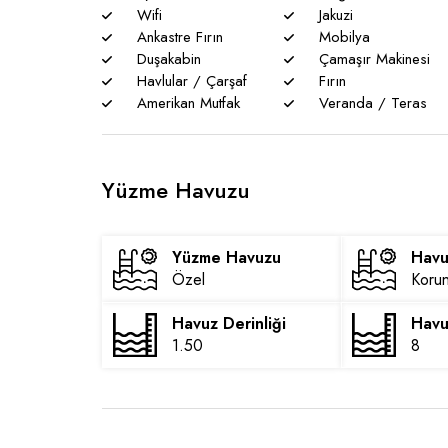
* Havuzu korunaklı villalarımızda sizlere %100 gör
Wifi
Jakuzi
zaman %5 sakınma payı mevcuttur.
Ankastre Fırın
Mobilya
Duşakabin
Çamaşır Makinesi
* Villalarımızda yaz aylarında yoğun nüfus artışı ned
Havlular / Çarşaf
Fırın
yaşanabilmektedir.
Amerikan Mutfak
Veranda / Teras
Yüzme Havuzu
Yüzme Havuzu
Havu
Özel
Korun
Havuz Derinliği
Havu
1.50
8