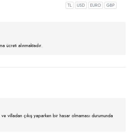
TL
USD
EURO
GBP
a ücreti alınmaktadır.
nır ve villadan çıkış yaparken bir hasar olmaması durumunda