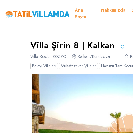
Ana
Hakkımızda
Detaylar
Fiyatlar
Müsaitlik Takvimi
Müsaitlik Takvimi
Sayfa
Teşekk
Villa Şirin 8 | Kalkan
Dil Seçiniz
Kur Seçiniz
Favorilerim
Müsaitlik Takvimi
Villa Kodu: Z0Z7C
Kalkan/Kumluova
Pa
Balayı Villaları
Muhafazakar Villalar
Havuzu Tam Korun
Türk Lirası
EURO
TRY
- TL
EUR
- €
Türkçe
E
Russian
S