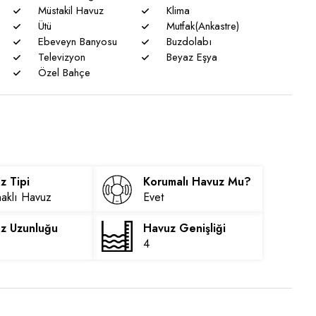
ünmeme garantisi verememekteyiz. Bu villalarımızda her
Müstakil Havuz
Klima
Ütü
Mutfak(Ankastre)
Ebeveyn Banyosu
Buzdolabı
eniyle nadiren de olsa elektrik ve su kesintileri
Televizyon
Beyaz Eşya
Özel Bahçe
z Tipi
Korumalı Havuz Mu?
aklı Havuz
Evet
z Uzunluğu
Havuz Genişliği
4