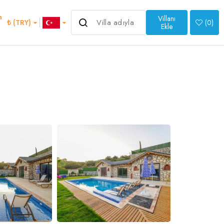
m
Villanı
₺ (TRY)
(
0
)
Ekle
>
an
Italian