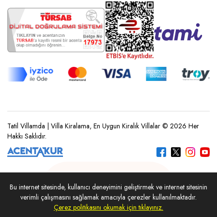
Tatil Villamda | Villa Kiralama, En Uygun Kiralık Villalar © 2026 Her
Hakkı Saklıdır.
Bu internet sitesinde, kullanıcı deneyimini geliştirmek ve internet sitesinin
REZERVASYON YAP
verimli çalışmasını sağlamak amacıyla çerezler kullanılmaktadır.
Çerez politikasını okumak için tıklayınız.