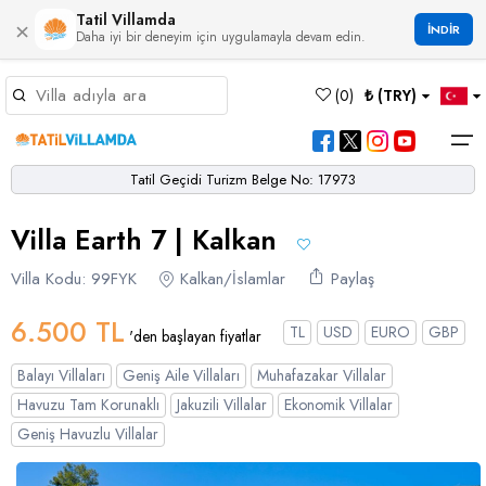
Tatil Villamda
×
İNDİR
Daha iyi bir deneyim için uygulamayla devam edin.
Müsaitlik Takvimi
(
0
)
₺ (TRY)
Dil Seçiniz
Kur Seçiniz
Favorilerim
Müsaitlik Takvimi
>
Tatil Geçidi Turizm Belge No: 17973
Ana Sayfa
Villa Earth 7 | Kalkan
Türk Lirası
EURO
Dolar
Hakkımızda
TRY
- TL
EUR
- €
USD
- $
Turgutreis
Alaçatı
Çalış
Bornova
Akbel
Ağullu
Çamlı
Boğaziçi
Villa Kodu: 99FYK
Kalkan/İslamlar
Paylaş
Bölgeler
Villa Seçeneklerimiz
Türkçe
English
French
Germiyan
Çamköy
Bezirgan
Bayındır
Selimiye
Eşen
Sterlin
Bölgeler
6.500 TL
TL
USD
EURO
GBP
'den başlayan fiyatlar
GBP
- £
Bodrum
Balayı Villaları
Çatalarık
Çavdır
Çukurbağ
Karadere
Villa Seçeneklerimiz
Balayı Villaları
Geniş Aile Villaları
Muhafazakar Villalar
Çeşme
Çift Jakuzili Villalar
Çiftlik
Çayköy
Gökçeören
Yakabağ
Havuzu Tam Korunaklı
Jakuzili Villalar
Ekonomik Villalar
German
Italian
Russian
Blog
Dalaman
Çocuk Havuzlu Villalar
Geniş Havuzlu Villalar
Eldirek
Hacıoğlan
Gökseki
Dalyan
Çocuk Oyun Alanı Olan Villalar
Yorumlar