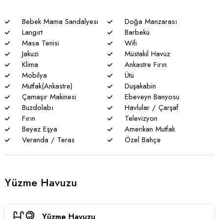
garantisi verememekteyiz. Bu villalarımızda her zaman %5
sakınma payı mevcuttur.
Bebek Mama Sandalyesi
Doğa Manzarası
Langırt
Barbekü
* Villalarımızda yaz aylarında yoğun nüfus artışı nedeniyle
Masa Tenisi
Wifi
nadiren de olsa elektrik ve su kesintileri yaşanabilmektedir.
Jakuzi
Müstakil Havuz
Klima
Ankastre Fırın
Mobilya
Ütü
Mutfak(Ankastre)
Duşakabin
Çamaşır Makinesi
Ebeveyn Banyosu
Buzdolabı
Havlular / Çarşaf
Fırın
Televizyon
Beyaz Eşya
Amerikan Mutfak
Veranda / Teras
Özel Bahçe
Yüzme Havuzu
Yüzme Havuzu