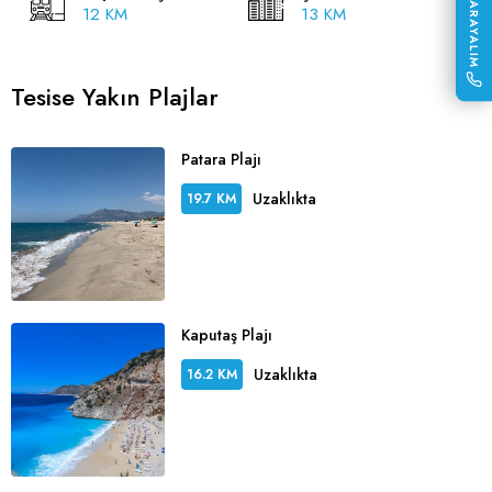
SİZİ ARAYALIM
12 KM
13 KM
Tesise Yakın Plajlar
Patara Plajı
Uzaklıkta
19.7 KM
Kaputaş Plajı
Uzaklıkta
16.2 KM