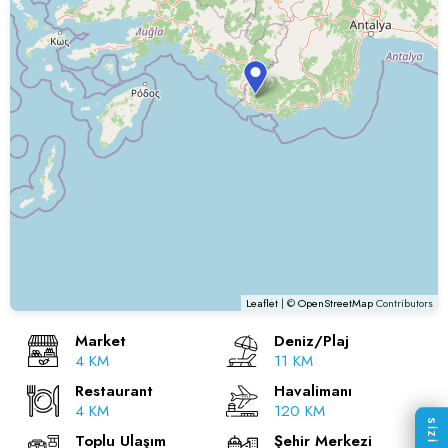
Leaflet
| ©
OpenStreetMap
Contributors
Market
Deniz/Plaj
4 KM
11 KM
Restaurant
Havalimanı
4 KM
120 KM
Toplu Ulaşım
Şehir Merkezi