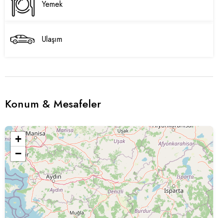
Yemek
Ulaşım
Konum & Mesafeler
+
−