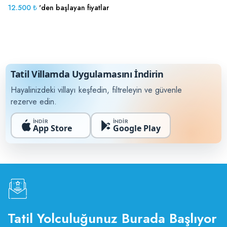
12.500 ₺
'den başlayan fiyatlar
Tatil Villamda Uygulamasını İndirin
Hayalinizdeki villayı keşfedin, filtreleyin ve güvenle
rezerve edin.
İNDİR
İNDİR
App Store
Google Play
Tatil Yolculuğunuz Burada Başlıyor