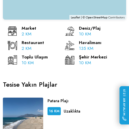
Leaflet
| ©
OpenStreetMap
Contributors
Market
Deniz/Plaj
2 KM
10 KM
Restaurant
Havalimanı
2 KM
135 KM
Toplu Ulaşım
Şehir Merkezi
10 KM
10 KM
Tesise Yakın Plajlar
SİZİ ARAYALIM
Patara Plajı
Uzaklıkta
16 KM