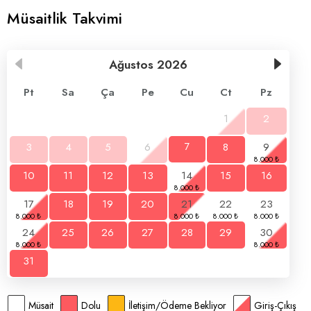
Müsaitlik Takvimi
Ağustos
2026
Pt
Sa
Ça
Pe
Cu
Ct
Pz
1
2
3
4
5
6
7
8
9
10
11
12
13
14
15
16
17
18
19
20
21
22
23
24
25
26
27
28
29
30
31
Müsait
Dolu
İletişim/Ödeme Bekliyor
Giriş-Çıkış