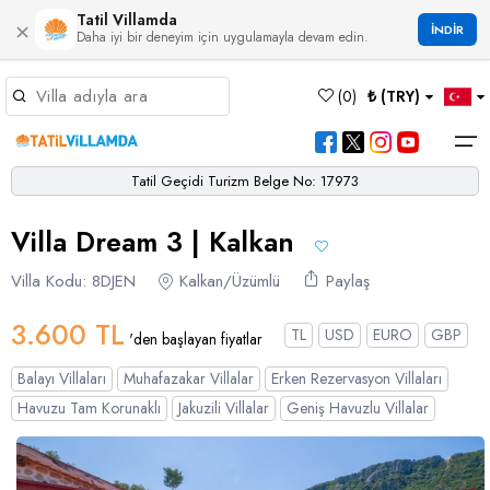
Tatil Villamda
×
İNDİR
Daha iyi bir deneyim için uygulamayla devam edin.
Müsaitlik Takvimi
(
0
)
₺ (TRY)
Dil Seçiniz
Kur Seçiniz
Favorilerim
Müsaitlik Takvimi
>
Tatil Geçidi Turizm Belge No: 17973
Ana Sayfa
Villa Dream 3 | Kalkan
Türk Lirası
EURO
Dolar
Hakkımızda
TRY
- TL
EUR
- €
USD
- $
Turgutreis
Alaçatı
Çalış
Bornova
Akbel
Ağullu
Çamlı
Boğaziçi
Villa Kodu: 8DJEN
Kalkan/Üzümlü
Paylaş
Bölgeler
Villa Seçeneklerimiz
Türkçe
English
French
Germiyan
Çamköy
Bezirgan
Bayındır
Selimiye
Eşen
Sterlin
Bölgeler
3.600 TL
TL
USD
EURO
GBP
'den başlayan fiyatlar
GBP
- £
Bodrum
Balayı Villaları
Çatalarık
Çavdır
Çukurbağ
Karadere
Villa Seçeneklerimiz
Balayı Villaları
Muhafazakar Villalar
Erken Rezervasyon Villaları
Çeşme
Çift Jakuzili Villalar
Çiftlik
Çayköy
Gökçeören
Yakabağ
Havuzu Tam Korunaklı
Jakuzili Villalar
Geniş Havuzlu Villalar
German
Italian
Russian
Blog
Dalaman
Çocuk Havuzlu Villalar
Eldirek
Hacıoğlan
Gökseki
Dalyan
Çocuk Oyun Alanı Olan Villalar
Yorumlar