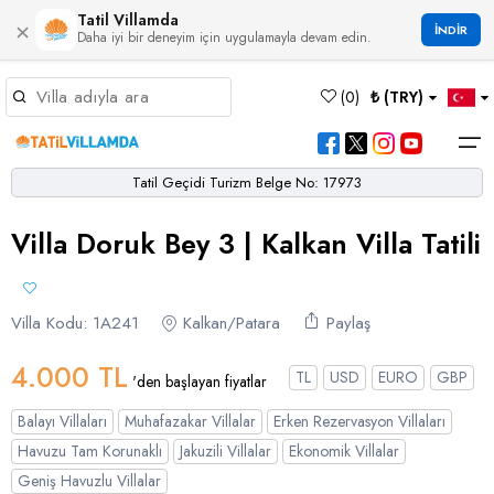
Tatil Villamda
×
İNDİR
Daha iyi bir deneyim için uygulamayla devam edin.
Müsaitlik Takvimi
(
0
)
₺ (TRY)
Dil Seçiniz
Kur Seçiniz
Favorilerim
Müsaitlik Takvimi
>
Tatil Geçidi Turizm Belge No: 17973
Ana Sayfa
Villa Doruk Bey 3 | Kalkan Villa Tatili
Türk Lirası
EURO
Dolar
Hakkımızda
TRY
- TL
EUR
- €
USD
- $
Turgutreis
Alaçatı
Çalış
Bornova
Akbel
Ağullu
Çamlı
Boğaziçi
Bölgeler
Villa Seçeneklerimiz
Türkçe
English
French
Germiyan
Çamköy
Bezirgan
Bayındır
Selimiye
Eşen
Sterlin
Villa Kodu: 1A241
Bölgeler
Kalkan/Patara
Paylaş
GBP
- £
Bodrum
Balayı Villaları
Çatalarık
Çavdır
Çukurbağ
Karadere
4.000 TL
Villa Seçeneklerimiz
TL
USD
EURO
GBP
'den başlayan fiyatlar
Çeşme
Çift Jakuzili Villalar
Çiftlik
Çayköy
Gökçeören
Yakabağ
Balayı Villaları
Muhafazakar Villalar
Erken Rezervasyon Villaları
German
Italian
Russian
Blog
Dalaman
Çocuk Havuzlu Villalar
Eldirek
Hacıoğlan
Gökseki
Havuzu Tam Korunaklı
Jakuzili Villalar
Ekonomik Villalar
Geniş Havuzlu Villalar
Dalyan
Çocuk Oyun Alanı Olan Villalar
Yorumlar