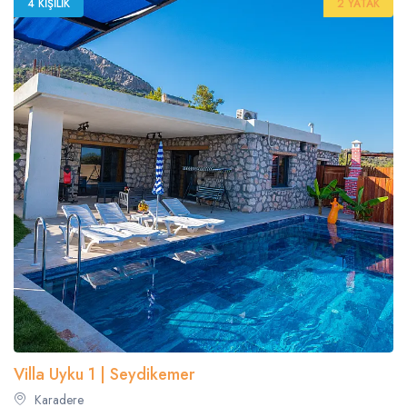
4 KIŞILIK
2 YATAK
Villa Uyku 1 | Seydikemer
Karadere