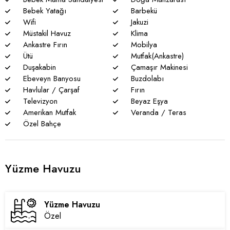
Bebek Yatağı
Barbekü
Wifi
Jakuzi
Müstakil Havuz
Klima
Ankastre Fırın
Mobilya
Ütü
Mutfak(Ankastre)
Duşakabin
Çamaşır Makinesi
Ebeveyn Banyosu
Buzdolabı
Havlular / Çarşaf
Fırın
Televizyon
Beyaz Eşya
Amerikan Mutfak
Veranda / Teras
Özel Bahçe
Yüzme Havuzu
Yüzme Havuzu
Özel