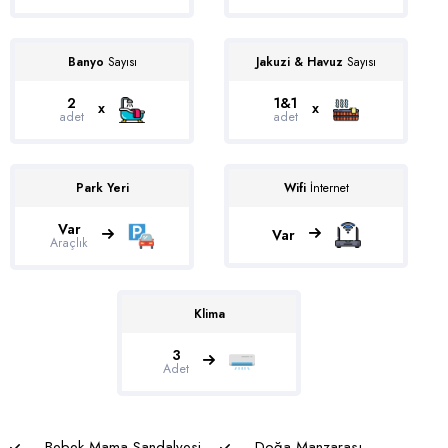
Söğüt
Muhafazakar Villalar
Ulugöl
Plaja Yakın Villalar
Banyo
Sayısı
Jakuzi & Havuz
Sayısı
Üzümlü
Saunalı Villalar
2
1&1
x
x
Yalı
adet
adet
Sonsuzluk Havuzlu Villalar
Yeşilköy
Ultra Lüks Villalar
Park Yeri
Wifi
İnternet
Var
Var
Araçlık
Klima
3
Adet
Bebek Mama Sandalyesi
Doğa Manzarası