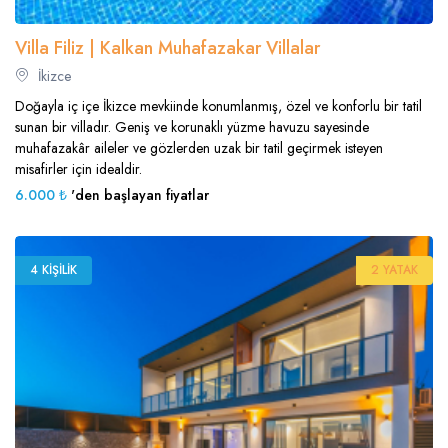
Villa Filiz | Kalkan Muhafazakar Villalar
İkizce
Doğayla iç içe İkizce mevkiinde konumlanmış, özel ve konforlu bir tatil
sunan bir villadır. Geniş ve korunaklı yüzme havuzu sayesinde
muhafazakâr aileler ve gözlerden uzak bir tatil geçirmek isteyen
misafirler için idealdir.
6.000 ₺
'den başlayan fiyatlar
4 KIŞILIK
2 YATAK