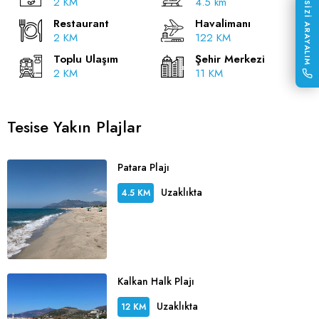
2 KM
4.5 km
SİZİ ARAYALIM
Restaurant
Havalimanı
2 KM
122 KM
Toplu Ulaşım
Şehir Merkezi
2 KM
11 KM
Tesise Yakın Plajlar
Patara Plajı
Uzaklıkta
4.5 KM
Kalkan Halk Plajı
Uzaklıkta
12 KM