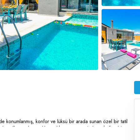
de konumlanmış, konfor ve lüksü bir arada sunan özel bir tatil
nulan villamız, korunaklı özel havuzu sayesinde muhafazakâr