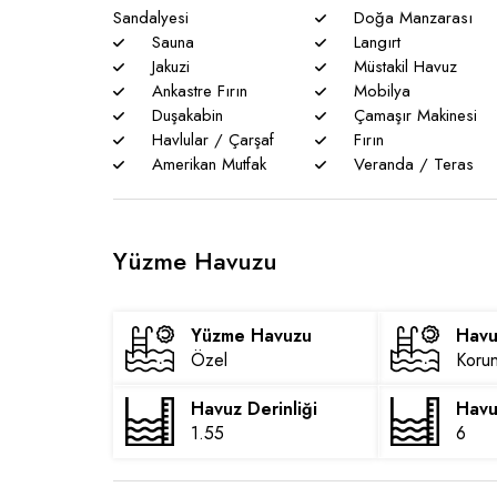
yaşanabilmektedir.
Sandalyesi
Doğa Manzarası
Sauna
Langırt
Jakuzi
Müstakil Havuz
Ankastre Fırın
Mobilya
Duşakabin
Çamaşır Makinesi
Havlular / Çarşaf
Fırın
Amerikan Mutfak
Veranda / Teras
Yüzme Havuzu
Yüzme Havuzu
Havu
Özel
Korun
Havuz Derinliği
Havu
1.55
6