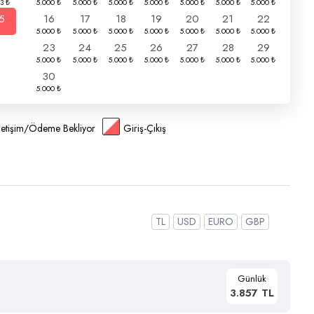
5
16
17
18
19
20
21
22
23
24
25
26
27
28
29
30
İletişim/Ödeme Bekliyor
Giriş-Çıkış
TL
USD
EURO
GBP
Günlük
3.857 TL