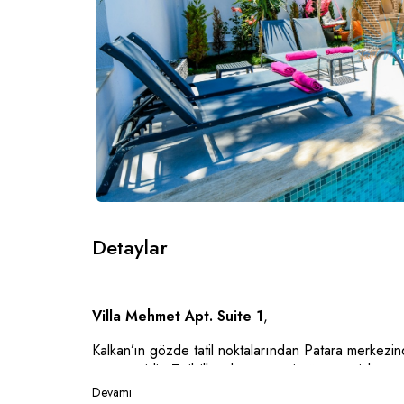
Detaylar
Villa Mehmet Apt. Suite 1
,
Kalkan’ın gözde tatil noktalarından Patara merkezin
seçeneğidir. Tatilvillamda acentesi güvencesiyle su
aileler ve balayı çiftleri için oldukça idealdir.
Devamı