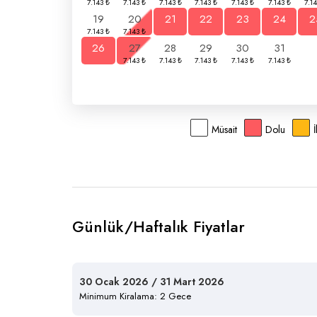
19
20
21
22
23
24
2
26
27
28
29
30
31
Müsait
Dolu
Günlük/Haftalık Fiyatlar
30 Ocak 2026 / 31 Mart 2026
Minimum Kiralama: 2 Gece