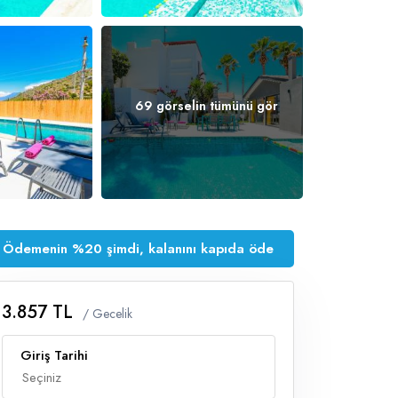
69 görselin tümünü gör
Ödemenin %20 şimdi, kalanını kapıda öde
3.857 TL
/ Gecelik
Giriş Tarihi