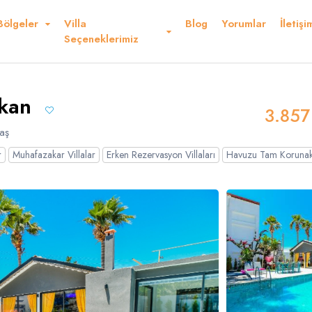
Bölgeler
Villa
Blog
Yorumlar
İletişi
Kurallar ve Şartlar
Konum
Yorumlar
Seçeneklerimiz
 Ederiz
lkan
3.857
aş
r
Muhafazakar Villalar
Erken Rezervasyon Villaları
Havuzu Tam Korunak
Dolar
Sterlin
USD
- $
GBP
- £
nglish
French
Germ
panish