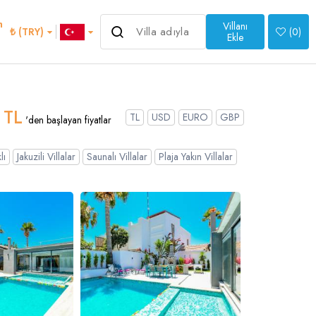
m
Villanı
3.857 ₺
₺ (TRY)
(
0
)
'den başlayan fiyatlar
Ekle
>
 TL
TL
USD
EURO
GBP
'den başlayan fiyatlar
lı
Jakuzili Villalar
Saunalı Villalar
Plaja Yakın Villalar
an
Italian