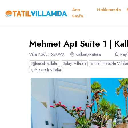
Ana
Hakkımızda
Detaylar
Fiyatlar
Müsaitlik Takvimi
Müsaitlik Takvimi
Sayfa
Teşekkür
Mehmet Apt Suite 1 | Ka
Dil Seçiniz
Kur Seçiniz
Favorilerim
Müsaitlik Takvimi
Villa Kodu: 63KWX
Kalkan/Patara
Payl
Eğlenceli Villalar
Balayı Villaları
Isıtmalı Havuzlu Villala
Türk Lirası
EURO
Çift Jakuzili Villalar
TRY
- TL
EUR
- €
Türkçe
E
Russian
S