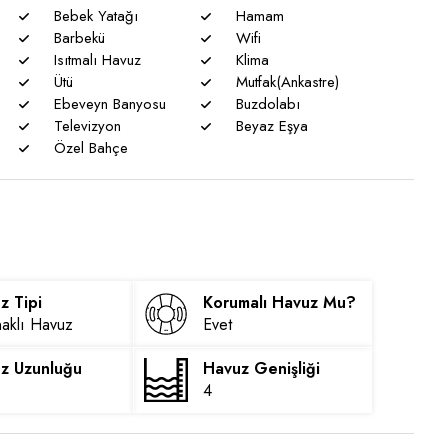
Bebek Yatağı
Hamam
Barbekü
Wifi
Isıtmalı Havuz
Klima
Ütü
Mutfak(Ankastre)
Ebeveyn Banyosu
Buzdolabı
Televizyon
Beyaz Eşya
Özel Bahçe
z Tipi
Korumalı Havuz Mu?
aklı Havuz
Evet
z Uzunluğu
Havuz Genişliği
4