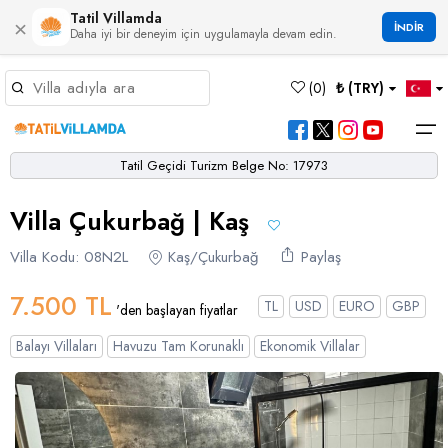
Tatil Villamda
×
İNDİR
Daha iyi bir deneyim için uygulamayla devam edin.
Müsaitlik Takvimi
(
0
)
₺ (TRY)
Dil Seçiniz
Kur Seçiniz
Favorilerim
Müsaitlik Takvimi
>
Tatil Geçidi Turizm Belge No: 17973
Ana Sayfa
Villa Çukurbağ | Kaş
Türk Lirası
EURO
Dolar
Hakkımızda
TRY
- TL
EUR
- €
USD
- $
Turgutreis
Alaçatı
Çalış
Bornova
Akbel
Ağullu
Çamlı
Boğaziçi
Villa Kodu: 08N2L
Kaş/Çukurbağ
Paylaş
Bölgeler
Villa Seçeneklerimiz
Türkçe
English
French
Germiyan
Çamköy
Bezirgan
Bayındır
Selimiye
Eşen
Sterlin
Bölgeler
7.500 TL
TL
USD
EURO
GBP
'den başlayan fiyatlar
GBP
- £
Bodrum
Balayı Villaları
Çatalarık
Çavdır
Çukurbağ
Karadere
Villa Seçeneklerimiz
Balayı Villaları
Havuzu Tam Korunaklı
Ekonomik Villalar
Çeşme
Çift Jakuzili Villalar
Çiftlik
Çayköy
Gökçeören
Yakabağ
German
Italian
Russian
Blog
Dalaman
Çocuk Havuzlu Villalar
Eldirek
Hacıoğlan
Gökseki
Dalyan
Çocuk Oyun Alanı Olan Villalar
Yorumlar