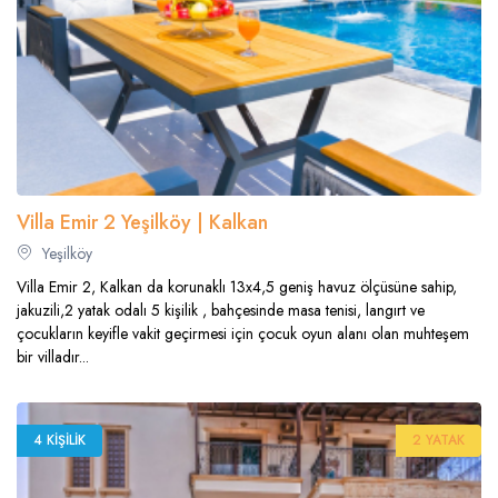
Villa Emir 2 Yeşilköy | Kalkan
Yeşilköy
Villa Emir 2, Kalkan da korunaklı 13x4,5 geniş havuz ölçüsüne sahip,
jakuzili,2 yatak odalı 5 kişilik , bahçesinde masa tenisi, langırt ve
çocukların keyifle vakit geçirmesi için çocuk oyun alanı olan muhteşem
bir villadır...
4 KIŞILIK
2 YATAK