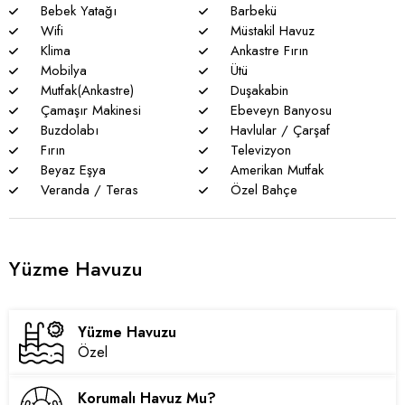
Bebek Yatağı
Barbekü
Wifi
Müstakil Havuz
Klima
Ankastre Fırın
Mobilya
Ütü
Mutfak(Ankastre)
Duşakabin
Çamaşır Makinesi
Ebeveyn Banyosu
Buzdolabı
Havlular / Çarşaf
Fırın
Televizyon
Beyaz Eşya
Amerikan Mutfak
Veranda / Teras
Özel Bahçe
Yüzme Havuzu
Yüzme Havuzu
Özel
Korumalı Havuz Mu?