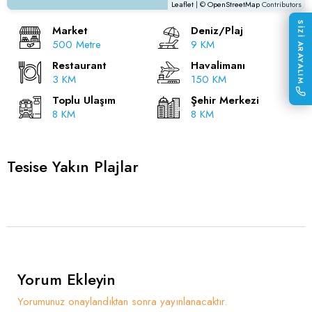
Leaflet
| ©
OpenStreetMap
Contributors
SİZİ ARAYALIM
Market
Deniz/Plaj
500 Metre
9 KM
Restaurant
Havalimanı
3 KM
150 KM
Toplu Ulaşım
Şehir Merkezi
8 KM
8 KM
Tesise Yakın Plajlar
Yorum Ekleyin
Yorumunuz onaylandıktan sonra yayınlanacaktır.