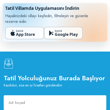
Tatil Villamda Uygulamasını İndirin
Hayalinizdeki villayı keşfedin, filtreleyin ve güvenle
rezerve edin.
İNDİR
İNDİR
App Store
Google Play
Tatil Yolculuğunuz Burada Başlıyor
Kaydolun, size en iyi fırsatları gönderelim