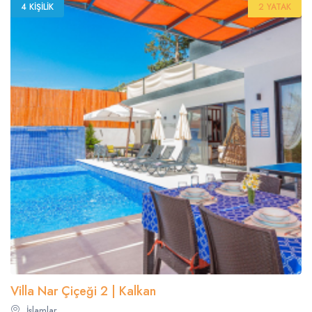
4 KIŞILIK
2 YATAK
Villa Nar Çiçeği 2 | Kalkan
İslamlar