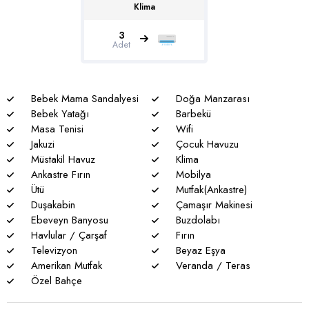
Klima
Genel notlar
* Doğa ile iç içe olan tüm villalarımızda düzenli olarak ilaçlama
3
yapılmaktadır. Bütün önlemlere rağmen çevrede kelebek,
Adet
böcek, sinek vs. bulunma ihtimali vardır.
* Havuzu korunaklı villalarımızda sizlere %100 görünmeme
garantisi verememekteyiz. Bu villalarımızda her zaman %5
Bebek Mama Sandalyesi
Doğa Manzarası
sakınma payı mevcuttur.
Bebek Yatağı
Barbekü
Masa Tenisi
Wifi
* Villalarımızda yaz aylarında yoğun nüfus artışı nedeniyle
Jakuzi
Çocuk Havuzu
nadiren de olsa elektrik ve su kesintileri yaşanabilmektedir.
Müstakil Havuz
Klima
Ankastre Fırın
Mobilya
Ütü
Mutfak(Ankastre)
Duşakabin
Çamaşır Makinesi
Ebeveyn Banyosu
Buzdolabı
Havlular / Çarşaf
Fırın
Televizyon
Beyaz Eşya
Amerikan Mutfak
Veranda / Teras
Özel Bahçe