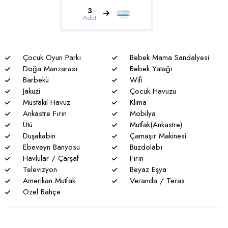
yoldur.
3
Adet
Genel notlar
* Doğa ile iç içe olan tüm villalarımızda düzenli olarak ilaçlama
yapılmaktadır. Bütün önlemlere rağmen çevrede kelebek,
Çocuk Oyun Parkı
Bebek Mama Sandalyesi
böcek, sinek vs. bulunma ihtimali vardır.
Doğa Manzarası
Bebek Yatağı
Barbekü
Wifi
* Havuzu korunaklı villalarımızda sizlere %100 görünmeme
Jakuzi
Çocuk Havuzu
garantisi verememekteyiz. Bu villalarımızda her zaman %5
Müstakil Havuz
Klima
sakınma payı mevcuttur.
Ankastre Fırın
Mobilya
Ütü
Mutfak(Ankastre)
* Villalarımızda yaz aylarında yoğun nüfus artışı nedeniyle
Duşakabin
Çamaşır Makinesi
nadiren de olsa elektrik ve su kesintileri yaşanabilmektedir.
Ebeveyn Banyosu
Buzdolabı
Havlular / Çarşaf
Fırın
Televizyon
Beyaz Eşya
Amerikan Mutfak
Veranda / Teras
Özel Bahçe