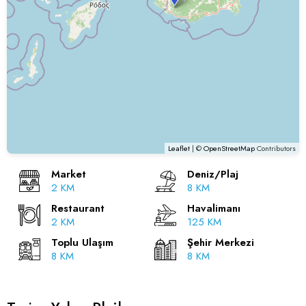
Leaflet
| ©
OpenStreetMap
Contributors
Market
Deniz/Plaj
2 KM
8 KM
Restaurant
Havalimanı
2 KM
125 KM
Toplu Ulaşım
Şehir Merkezi
8 KM
8 KM