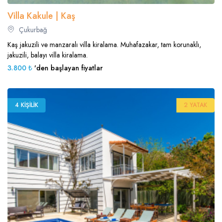
Villa Kakule | Kaş
Çukurbağ
Kaş jakuzili ve manzaralı villa kiralama. Muhafazakar, tam korunaklı,
jakuzili, balayı villa kiralama.
3.800 ₺
'den başlayan fiyatlar
4 KIŞILIK
2 YATAK