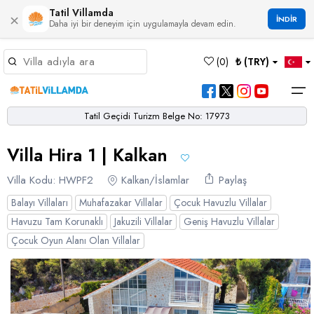
Tatil Villamda
×
İNDİR
Daha iyi bir deneyim için uygulamayla devam edin.
Müsaitlik Takvimi
(
0
)
₺ (TRY)
Dil Seçiniz
Kur Seçiniz
Favorilerim
Müsaitlik Takvimi
>
Tatil Geçidi Turizm Belge No: 17973
Ana Sayfa
Villa Hira 1 | Kalkan
Türk Lirası
EURO
Dolar
Hakkımızda
TRY
- TL
EUR
- €
USD
- $
Turgutreis
Alaçatı
Çalış
Bornova
Akbel
Ağullu
Çamlı
Boğaziçi
Villa Kodu: HWPF2
Kalkan/İslamlar
Paylaş
Bölgeler
Villa Seçeneklerimiz
Türkçe
English
French
Germiyan
Çamköy
Bezirgan
Bayındır
Selimiye
Eşen
Balayı Villaları
Sterlin
Muhafazakar Villalar
Çocuk Havuzlu Villalar
Bölgeler
Havuzu Tam Korunaklı
GBP
- £
Jakuzili Villalar
Geniş Havuzlu Villalar
Bodrum
Balayı Villaları
Çatalarık
Çavdır
Çukurbağ
Karadere
Villa Seçeneklerimiz
Çocuk Oyun Alanı Olan Villalar
Çeşme
Çift Jakuzili Villalar
Çiftlik
Çayköy
Gökçeören
Yakabağ
German
Italian
Russian
Blog
Dalaman
Çocuk Havuzlu Villalar
Eldirek
Hacıoğlan
Gökseki
Dalyan
Çocuk Oyun Alanı Olan Villalar
Yorumlar