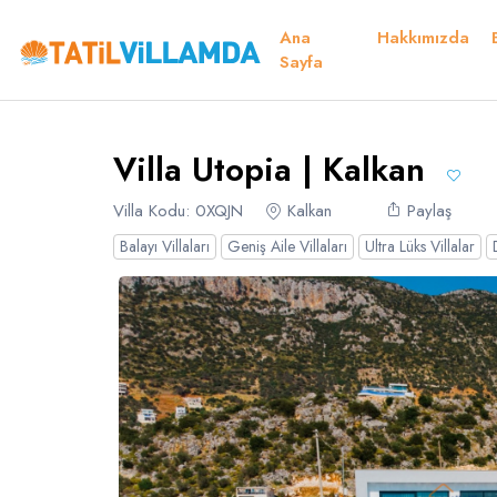
Ana
Hakkımızda
Detaylar
Fiyatlar
Müsaitlik Takvimi
Müsaitlik Takvimi
Sayfa
Teşekkür Ederiz
Villa Utopia | Kalkan
Dil Seçiniz
Kur Seçiniz
Favorilerim
Müsaitlik Takvimi
Villa Kodu: 0XQJN
Kalkan
Paylaş
Balayı Villaları
Geniş Aile Villaları
Ultra Lüks Villalar
Türk Lirası
EURO
TRY
- TL
EUR
- €
Türkçe
E
Russian
S