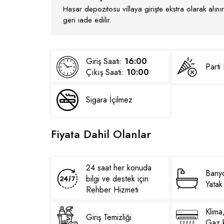
Hasar depozitosu villaya girişte ekstra olarak alı
geri iade edilir.
Giriş Saati:
16:00
Part
Çıkış Saati:
10:00
Sigara İçilmez
Fiyata Dahil Olanlar
24 saat her konuda
Banyo
bilgi ve destek için
Yatak 
Rehber Hizmeti
Klima
Giriş Temizliği
Gaz k