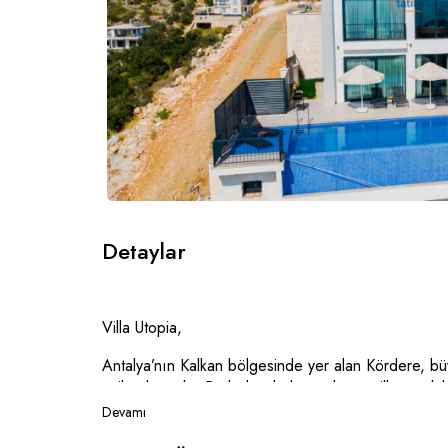
Detaylar
Villa Utopia,
Antalya’nın Kalkan bölgesinde yer alan Kördere, büy
tatil noktasıdır. Bu bölgede konumlanan villamız, lü
bir tatil deneyimi sunuyor.
Devamı
Villada üç yatak odası ve üç banyo bulunmakta olup,