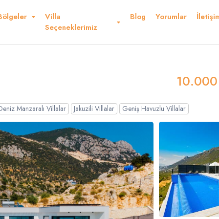
Bölgeler
Villa
Blog
Yorumlar
İletişi
Kurallar ve Şartlar
Konum
Yorumlar
Seçeneklerimiz
10.000
Deniz Manzaralı Villalar
Jakuzili Villalar
Geniş Havuzlu Villalar
Dolar
Sterlin
USD
- $
GBP
- £
nglish
French
Germ
panish