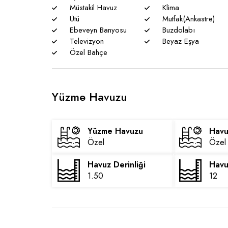
Müstakil Havuz
Klima
Ütü
Mutfak(Ankastre)
Ebeveyn Banyosu
Buzdolabı
Televizyon
Beyaz Eşya
Özel Bahçe
Yüzme Havuzu
Yüzme Havuzu
Havu
Özel
Özel
Havuz Derinliği
Havu
1.50
12