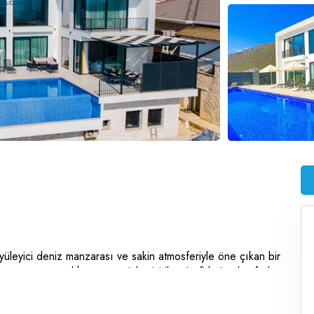
üleyici deniz manzarası ve sakin atmosferiyle öne çıkan bir
ks tasarımı, özel
havuzu ve jakuzisi ile misafirlerine konforlu
 toplamda 6 kişilik konaklama kapasitesine sahiptir. Odalarda