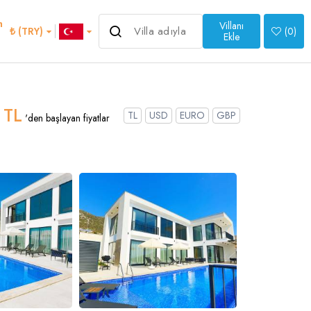
m
Villanı
10.000 ₺
₺ (TRY)
(
0
)
'den başlayan fiyatlar
Ekle
>
 TL
TL
USD
EURO
GBP
'den başlayan fiyatlar
an
Italian