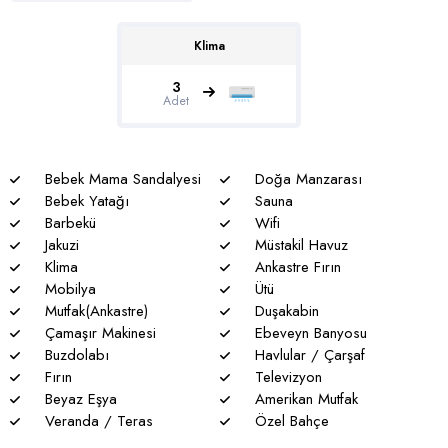
sakınma payı mevcuttur.
* Villalarımızda yaz aylarında yoğun nüfus artışı nedeniyle
Klima
nadiren de olsa elektrik ve su kesintileri yaşanabilmektedir.
3
Adet
Bebek Mama Sandalyesi
Doğa Manzarası
Bebek Yatağı
Sauna
Barbekü
Wifi
Jakuzi
Müstakil Havuz
Klima
Ankastre Fırın
Mobilya
Ütü
Mutfak(Ankastre)
Duşakabin
Çamaşır Makinesi
Ebeveyn Banyosu
Buzdolabı
Havlular / Çarşaf
Fırın
Televizyon
Beyaz Eşya
Amerikan Mutfak
Veranda / Teras
Özel Bahçe