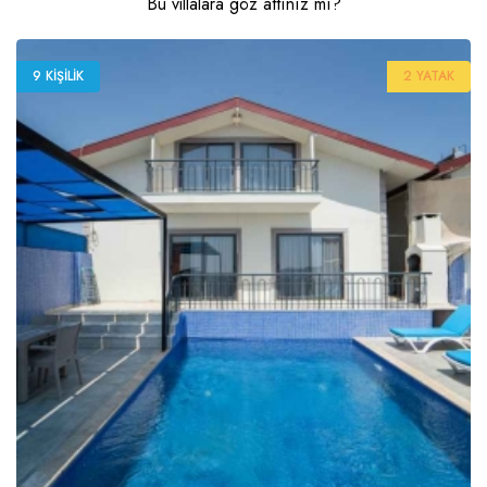
Bu villalara göz attınız mı?
9 KIŞILIK
2 YATAK