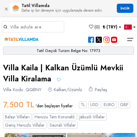
Tatil Villamda
×
İNDİR
Daha iyi bir deneyim için uygulamayla devam edin.
Müsaitlik Takvimi
(
0
)
₺ (TRY)
Dil Seçiniz
Kur Seçiniz
Favorilerim
Müsaitlik Takvimi
>
Tatil Geçidi Turizm Belge No: 17973
Ana Sayfa
Villa Kaila | Kalkan Üzümlü Mevkii
Türk Lirası
EURO
Dolar
Hakkımızda
TRY
- TL
EUR
- €
USD
- $
Turgutreis
Alaçatı
Çalış
Bornova
Akbel
Ağullu
Çamlı
Boğaziçi
Villa Kiralama
Bölgeler
Villa Seçeneklerimiz
Türkçe
English
French
Germiyan
Çamköy
Bezirgan
Bayındır
Selimiye
Eşen
Sterlin
Villa Kodu: QQBNY
Bölgeler
Kalkan/Üzümlü
Paylaş
GBP
- £
Bodrum
Balayı Villaları
Çatalarık
Çavdır
Çukurbağ
Karadere
7.500 TL
Villa Seçeneklerimiz
TL
USD
EURO
GBP
'den başlayan fiyatlar
Çeşme
Çift Jakuzili Villalar
Çiftlik
Çayköy
Gökçeören
Yakabağ
Balayı Villaları
Havuzu Tam Korunaklı
Jakuzili Villalar
German
Italian
Russian
Blog
Dalaman
Çocuk Havuzlu Villalar
Eldirek
Hacıoğlan
Gökseki
Geniş Havuzlu Villalar
Saunalı Villalar
Dalyan
Çocuk Oyun Alanı Olan Villalar
Yorumlar