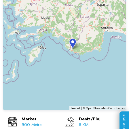
Leaflet
| ©
OpenStreetMap
Contributors
SİZİ ARAYALIM
Market
Deniz/Plaj
500 Metre
8 KM