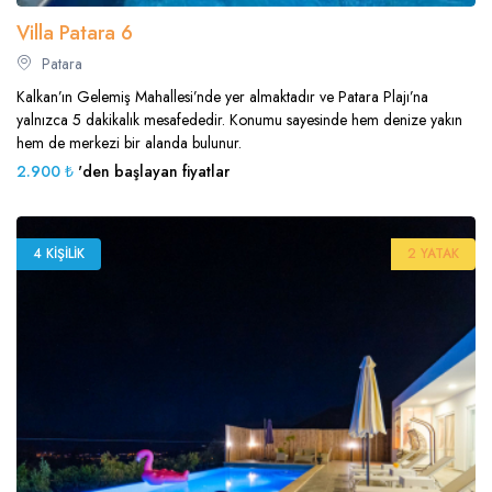
Villa Patara 6
Patara
Kalkan’ın Gelemiş Mahallesi’nde yer almaktadır ve Patara Plajı’na
yalnızca 5 dakikalık mesafededir. Konumu sayesinde hem denize yakın
hem de merkezi bir alanda bulunur.
2.900 ₺
'den başlayan fiyatlar
4 KIŞILIK
2 YATAK