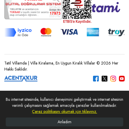
Tatil Villamda | Villa Kiralama, En Uygun Kiralık Villalar © 2026 Her
Hakkı Saklıdır.
Bu internet sitesinde, kullanıcı deneyimini geliştirmek ve internet sitesinin
REZERVASYON YAP
verimli çalışmasını sağlamak amacıyla çerezler kullanılmaktadır.
Çerez politikasını okumak için tıklayınız.
Anladım
Ana Sayfa
Arama Yap
Villalarımız
Whatsapp
Telefon