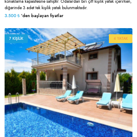
konaklama kapasitesine sahiptir. Odalardan biri çift kişilik yatak içerirken,
diğerinde 3 adet tek kişilik yatak bulunmaktadır.
3.500 ₺
'den başlayan fiyatlar
7 KIŞILIK
4 YATAK