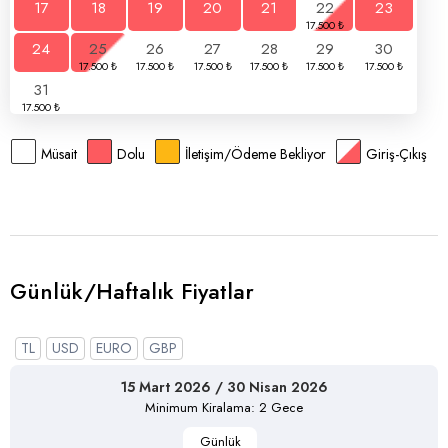
17
18
19
20
21
22
23
24
25
26
27
28
29
30
31
Müsait
Dolu
İletişim/Ödeme Bekliyor
Giriş-Çıkış
Günlük/Haftalık Fiyatlar
TL
USD
EURO
GBP
15 Mart 2026 / 30 Nisan 2026
Minimum Kiralama: 2 Gece
Günlük