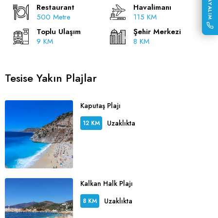
Restaurant
Havalimanı
500 Metre
115 KM
Toplu Ulaşım
Şehir Merkezi
9 KM
8 KM
Tesise Yakın Plajlar
Kaputaş Plajı
Uzaklıkta
12 KM
Kalkan Halk Plajı
Uzaklıkta
8 KM