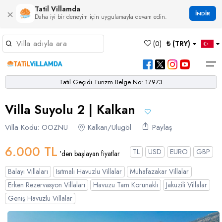
Tatil Villamda
×
İNDİR
Daha iyi bir deneyim için uygulamayla devam edin.
Müsaitlik Takvimi
(
0
)
₺ (TRY)
Dil Seçiniz
Kur Seçiniz
Favorilerim
Müsaitlik Takvimi
>
Tatil Geçidi Turizm Belge No: 17973
Ana Sayfa
Villa Suyolu 2 | Kalkan
Türk Lirası
EURO
Dolar
Hakkımızda
TRY
- TL
EUR
- €
USD
- $
Turgutreis
Alaçatı
Çalış
Bornova
Akbel
Ağullu
Çamlı
Boğaziçi
Villa Kodu: OOZNU
Kalkan/Ulugöl
Paylaş
Bölgeler
Villa Seçeneklerimiz
Türkçe
English
French
Germiyan
Çamköy
Bezirgan
Bayındır
Selimiye
Eşen
Sterlin
Bölgeler
6.000 TL
TL
USD
EURO
GBP
'den başlayan fiyatlar
GBP
- £
Bodrum
Balayı Villaları
Çatalarık
Çavdır
Çukurbağ
Karadere
Villa Seçeneklerimiz
Balayı Villaları
Isıtmalı Havuzlu Villalar
Muhafazakar Villalar
Çeşme
Çift Jakuzili Villalar
Çiftlik
Çayköy
Gökçeören
Yakabağ
Erken Rezervasyon Villaları
Havuzu Tam Korunaklı
Jakuzili Villalar
German
Italian
Russian
Blog
Dalaman
Çocuk Havuzlu Villalar
Geniş Havuzlu Villalar
Eldirek
Hacıoğlan
Gökseki
Dalyan
Çocuk Oyun Alanı Olan Villalar
Yorumlar