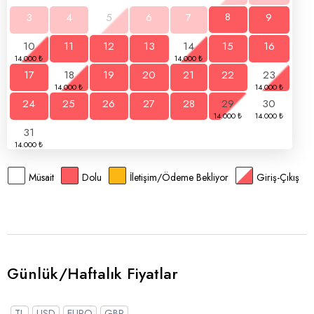
3
4
5
6
7
8
9
10
11
12
13
14
15
16
17
18
19
20
21
22
23
24
25
26
27
28
29
30
31
Müsait
Dolu
İletişim/Ödeme Bekliyor
Giriş-Çıkış
Günlük/Haftalık Fiyatlar
TL
USD
EURO
GBP