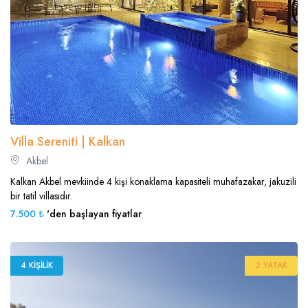
Villa Sereniti | Kalkan
Akbel
Kalkan Akbel mevkiinde 4 kişi konaklama kapasiteli muhafazakar, jakuzili
bir tatil villasıdır.
7.500 ₺
'den başlayan fiyatlar
4 KIŞILIK
2 YATAK