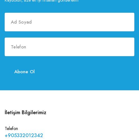
Kaydolun, size en iyi fırsatları gönderelim
Abone Ol
İletişim Bilgilerimiz
Telefon
+905332012342