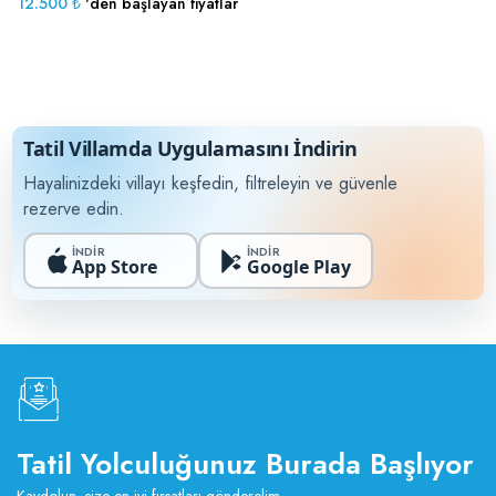
12.500 ₺
'den başlayan fiyatlar
Tatil Villamda Uygulamasını İndirin
Hayalinizdeki villayı keşfedin, filtreleyin ve güvenle
rezerve edin.
İNDİR
İNDİR
App Store
Google Play
Tatil Yolculuğunuz Burada Başlıyor