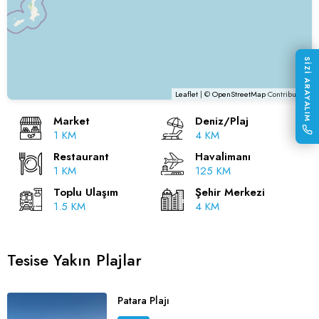
SİZİ ARAYALIM
Leaflet
| ©
OpenStreetMap
Contributors
Market
Deniz/Plaj
1 KM
4 KM
Restaurant
Havalimanı
1 KM
125 KM
Toplu Ulaşım
Şehir Merkezi
1.5 KM
4 KM
Tesise Yakın Plajlar
Patara Plajı