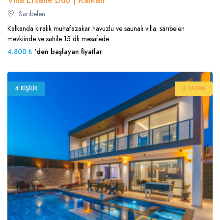
Villa Efsane Duo | Kalkan
Sarıbelen
Kalkanda kiralık muhafazakar havuzlu ve saunalı villa. sarıbelen
mevkiinde ve sahile 15 dk mesafede
4.800 ₺
'den başlayan fiyatlar
4 KIŞILIK
2 YATAK