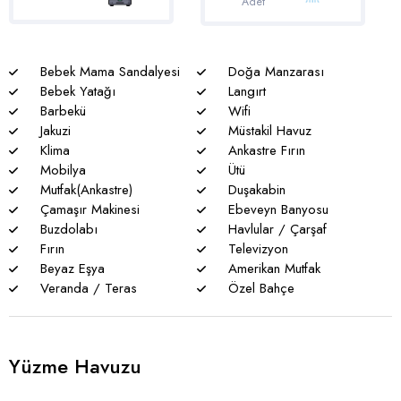
Adet
sakınma payı mevcuttur.
* Villalarımızda yaz aylarında yoğun nüfus artışı nedeniyle
nadiren de olsa elektrik ve su kesintileri yaşanabilmektedir.
Bebek Mama Sandalyesi
Doğa Manzarası
Bebek Yatağı
Langırt
Barbekü
Wifi
Jakuzi
Müstakil Havuz
Klima
Ankastre Fırın
Mobilya
Ütü
Mutfak(Ankastre)
Duşakabin
Çamaşır Makinesi
Ebeveyn Banyosu
Buzdolabı
Havlular / Çarşaf
Fırın
Televizyon
Beyaz Eşya
Amerikan Mutfak
Veranda / Teras
Özel Bahçe
Yüzme Havuzu