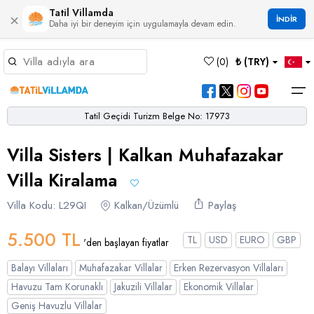
Tatil Villamda
×
İNDİR
Daha iyi bir deneyim için uygulamayla devam edin.
Müsaitlik Takvimi
(
0
)
₺ (TRY)
Dil Seçiniz
Kur Seçiniz
Favorilerim
Müsaitlik Takvimi
>
Tatil Geçidi Turizm Belge No: 17973
Ana Sayfa
Villa Sisters | Kalkan Muhafazakar
Türk Lirası
EURO
Dolar
Hakkımızda
TRY
- TL
EUR
- €
USD
- $
Turgutreis
Alaçatı
Çalış
Bornova
Akbel
Ağullu
Çamlı
Boğaziçi
Villa Kiralama
Bölgeler
Villa Seçeneklerimiz
Türkçe
English
French
Germiyan
Çamköy
Bezirgan
Bayındır
Selimiye
Eşen
Sterlin
Villa Kodu: L29QI
Bölgeler
Kalkan/Üzümlü
Paylaş
GBP
- £
Bodrum
Balayı Villaları
Çatalarık
Çavdır
Çukurbağ
Karadere
5.500 TL
Villa Seçeneklerimiz
TL
USD
EURO
GBP
'den başlayan fiyatlar
Çeşme
Çift Jakuzili Villalar
Çiftlik
Çayköy
Gökçeören
Yakabağ
Balayı Villaları
Muhafazakar Villalar
Erken Rezervasyon Villaları
German
Italian
Russian
Blog
Dalaman
Çocuk Havuzlu Villalar
Eldirek
Hacıoğlan
Gökseki
Havuzu Tam Korunaklı
Jakuzili Villalar
Ekonomik Villalar
Geniş Havuzlu Villalar
Dalyan
Çocuk Oyun Alanı Olan Villalar
Yorumlar