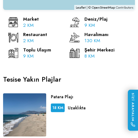
Leaflet
| ©
OpenStreetMap
Contributors
Market
Deniz/Plaj
2 KM
9 KM
Restaurant
Havalimanı
2 KM
130 KM
Toplu Ulaşım
Şehir Merkezi
9 KM
8 KM
Tesise Yakın Plajlar
SİZİ ARAYALIM
Patara Plajı
Uzaklıkta
18 KM