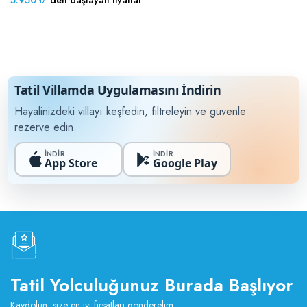
5.950 ₺
'den başlayan fiyatlar
Tatil Villamda Uygulamasını İndirin
Hayalinizdeki villayı keşfedin, filtreleyin ve güvenle
rezerve edin.
İNDİR
İNDİR
App Store
Google Play
Tatil Yolculuğunuz Burada Başlıyor
Kaydolun, size en iyi fırsatları gönderelim