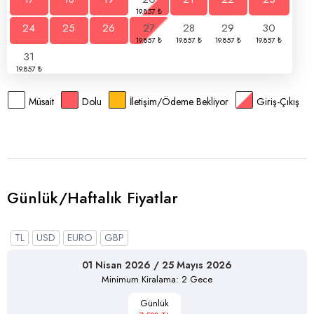
24
25
26
27
28
29
30
31
Müsait
Dolu
İletişim/Ödeme Bekliyor
Giriş-Çıkış
Günlük/Haftalık Fiyatlar
TL
USD
EURO
GBP
01 Nisan 2026 / 25 Mayıs 2026
Minimum Kiralama: 2 Gece
Günlük