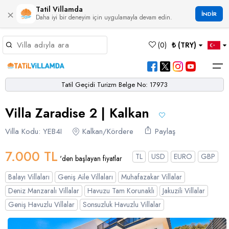
Tatil Villamda
×
İNDİR
Daha iyi bir deneyim için uygulamayla devam edin.
Müsaitlik Takvimi
(
0
)
₺ (TRY)
Dil Seçiniz
Kur Seçiniz
Favorilerim
Müsaitlik Takvimi
>
Tatil Geçidi Turizm Belge No: 17973
Ana Sayfa
Villa Zaradise 2 | Kalkan
Türk Lirası
EURO
Dolar
Hakkımızda
TRY
- TL
EUR
- €
USD
- $
Turgutreis
Alaçatı
Çalış
Bornova
Akbel
Ağullu
Çamlı
Boğaziçi
Villa Kodu: YEB4I
Kalkan/Kördere
Paylaş
Bölgeler
Villa Seçeneklerimiz
Türkçe
English
French
Germiyan
Çamköy
Bezirgan
Bayındır
Selimiye
Eşen
Sterlin
Bölgeler
7.000 TL
TL
USD
EURO
GBP
'den başlayan fiyatlar
GBP
- £
Bodrum
Balayı Villaları
Çatalarık
Çavdır
Çukurbağ
Karadere
Villa Seçeneklerimiz
Balayı Villaları
Geniş Aile Villaları
Muhafazakar Villalar
Çeşme
Çift Jakuzili Villalar
Çiftlik
Çayköy
Gökçeören
Yakabağ
Deniz Manzaralı Villalar
Havuzu Tam Korunaklı
Jakuzili Villalar
German
Italian
Russian
Blog
Dalaman
Çocuk Havuzlu Villalar
Geniş Havuzlu Villalar
Sonsuzluk Havuzlu Villalar
Eldirek
Hacıoğlan
Gökseki
Dalyan
Çocuk Oyun Alanı Olan Villalar
Yorumlar