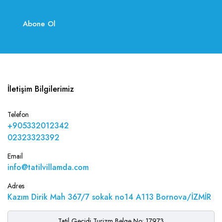
Abone Ol
İletişim Bilgilerimiz
Telefon
+905332012342
02323323392
Email
info@tatilvillamda.com
Adres
Kazım Dirik Mah 367/7 sokak no14 A113 Bornova/İZMİR
Tatil Geçidi Turizm Belge No: 17973