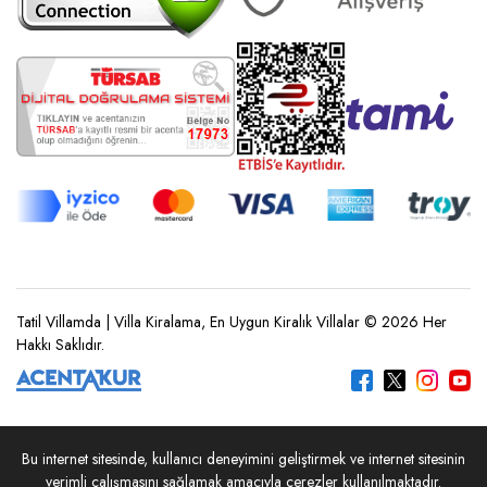
Tatil Villamda | Villa Kiralama, En Uygun Kiralık Villalar © 2026 Her
Hakkı Saklıdır.
Bu internet sitesinde, kullanıcı deneyimini geliştirmek ve internet sitesinin
REZERVASYON YAP
verimli çalışmasını sağlamak amacıyla çerezler kullanılmaktadır.