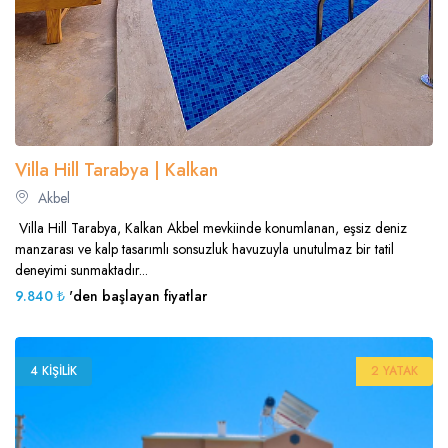
Villa Hill Tarabya | Kalkan
Akbel
Villa Hill Tarabya, Kalkan Akbel mevkiinde konumlanan, eşsiz deniz
manzarası ve kalp tasarımlı sonsuzluk havuzuyla unutulmaz bir tatil
deneyimi sunmaktadır...
9.840 ₺
'den başlayan fiyatlar
4 KIŞILIK
2 YATAK