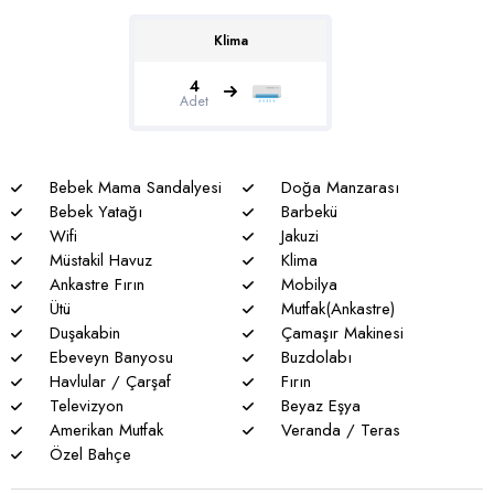
yapılmaktadır. Bütün önlemlere rağmen çevrede kelebek,
böcek, sinek vs. bulunma ihtimali vardır.
Klima
* Havuzu korunaklı villalarımızda sizlere %100 görünmeme
4
Adet
garantisi verememekteyiz. Bu villalarımızda her zaman %5
sakınma payı mevcuttur.
* Villalarımızda yaz aylarında yoğun nüfus artışı nedeniyle
Bebek Mama Sandalyesi
Doğa Manzarası
nadiren de olsa elektrik ve su kesintileri yaşanabilmektedir.
Bebek Yatağı
Barbekü
Wifi
Jakuzi
Müstakil Havuz
Klima
Ankastre Fırın
Mobilya
Ütü
Mutfak(Ankastre)
Duşakabin
Çamaşır Makinesi
Ebeveyn Banyosu
Buzdolabı
Havlular / Çarşaf
Fırın
Televizyon
Beyaz Eşya
Amerikan Mutfak
Veranda / Teras
Özel Bahçe