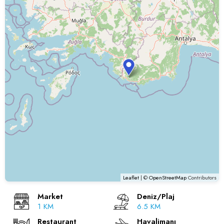
Leaflet
| ©
OpenStreetMap
Contributors
Market
Deniz/Plaj
1 KM
6.5 KM
Restaurant
Havalimanı