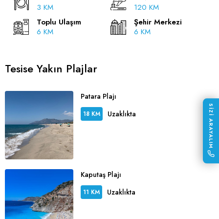
3 KM
120 KM
Toplu Ulaşım
Şehir Merkezi
6 KM
6 KM
Tesise Yakın Plajlar
Patara Plajı
SİZİ ARAYALIM
Uzaklıkta
18 KM
Kaputaş Plajı
Uzaklıkta
11 KM