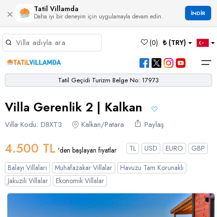
Tatil Villamda
×
İNDİR
Daha iyi bir deneyim için uygulamayla devam edin.
Müsaitlik Takvimi
(
0
)
₺ (TRY)
Dil Seçiniz
Kur Seçiniz
Favorilerim
Müsaitlik Takvimi
>
Tatil Geçidi Turizm Belge No: 17973
Ana Sayfa
Villa Gerenlik 2 | Kalkan
Türk Lirası
EURO
Dolar
Hakkımızda
TRY
- TL
EUR
- €
USD
- $
Turgutreis
Alaçatı
Çalış
Bornova
Akbel
Ağullu
Çamlı
Boğaziçi
Villa Kodu: D8XT3
Kalkan/Patara
Paylaş
Bölgeler
Villa Seçeneklerimiz
Türkçe
English
French
Germiyan
Çamköy
Bezirgan
Bayındır
Selimiye
Eşen
Sterlin
Bölgeler
4.500 TL
TL
USD
EURO
GBP
'den başlayan fiyatlar
GBP
- £
Bodrum
Balayı Villaları
Çatalarık
Çavdır
Çukurbağ
Karadere
Villa Seçeneklerimiz
Balayı Villaları
Muhafazakar Villalar
Havuzu Tam Korunaklı
Çeşme
Çift Jakuzili Villalar
Çiftlik
Çayköy
Gökçeören
Yakabağ
Jakuzili Villalar
Ekonomik Villalar
German
Italian
Russian
Blog
Dalaman
Çocuk Havuzlu Villalar
Eldirek
Hacıoğlan
Gökseki
Dalyan
Çocuk Oyun Alanı Olan Villalar
Yorumlar