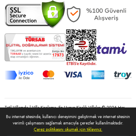
Tatil Villamda | Villa Kiralama, En Uygun Kiralık Villalar © 2026 Her
Hakkı Saklıdır.
Bu internet sitesinde, kullanıcı deneyimini geliştirmek ve internet sitesinin
REZERVASYON YAP
verimli çalışmasını sağlamak amacıyla çerezler kullanılmaktadır.
Çerez politikasını okumak için tıklayınız.