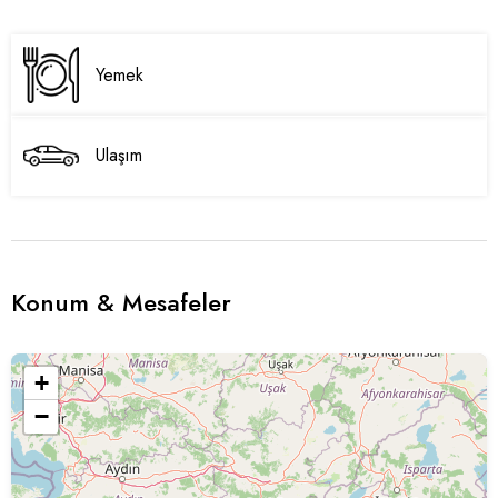
Yemek
Ulaşım
Konum & Mesafeler
+
−