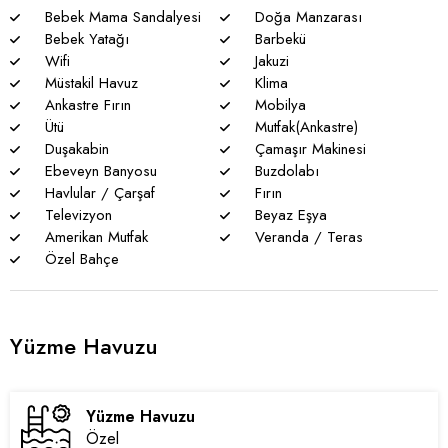
Bebek Mama Sandalyesi
Doğa Manzarası
Bebek Yatağı
Barbekü
Wifi
Jakuzi
Müstakil Havuz
Klima
Ankastre Fırın
Mobilya
Ütü
Mutfak(Ankastre)
Duşakabin
Çamaşır Makinesi
Ebeveyn Banyosu
Buzdolabı
Havlular / Çarşaf
Fırın
Televizyon
Beyaz Eşya
Amerikan Mutfak
Veranda / Teras
Özel Bahçe
Yüzme Havuzu
Yüzme Havuzu
Özel