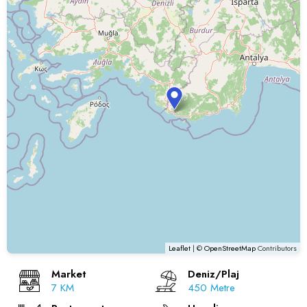
Leaflet
| ©
OpenStreetMap
Contributors
Market
Deniz/Plaj
7 KM
450 Metre