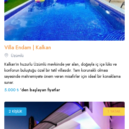
Villa Endam | Kalkan
Üzümlü
Kalkan'ın huzurlu Üzümlü mevkiinde yer alan, doğayla iç içe lüks ve
konforun buluştuğu özel bir tatil villasıdır. Tam korunaklı olması
sayesinde mahremiyete önem veren misafirler için ideal bir konaklama
sunar.
5.000 ₺
'den başlayan fiyatlar
2 KIŞILIK
1 YATAK