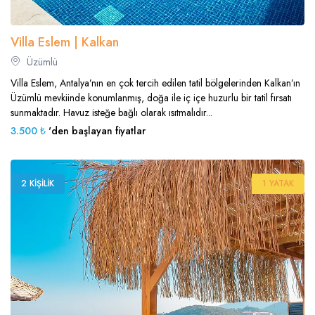
Villa Eslem | Kalkan
Üzümlü
Villa Eslem, Antalya’nın en çok tercih edilen tatil bölgelerinden Kalkan’ın
Üzümlü mevkiinde konumlanmış, doğa ile iç içe huzurlu bir tatil fırsatı
sunmaktadır. Havuz isteğe bağlı olarak ısıtmalıdır...
3.500 ₺
'den başlayan fiyatlar
2 KIŞILIK
1 YATAK