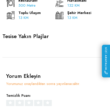
Restaurant
Havalimanı
500 Metre
132 KM
Toplu Ulaşım
Şehir Merkezi
13 KM
13 KM
Tesise Yakın Plajlar
SİZİ ARAYALIM
Yorum Ekleyin
Yorumunuz onaylandıktan sonra yayınlanacaktır.
Temizlik Puanı