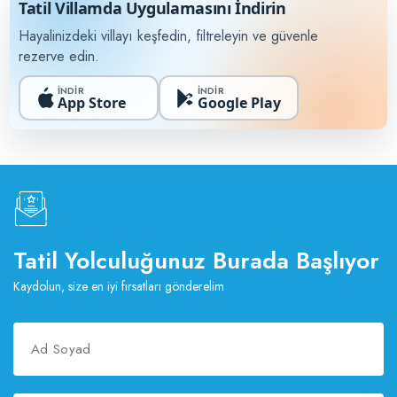
Tatil Villamda Uygulamasını İndirin
Hayalinizdeki villayı keşfedin, filtreleyin ve güvenle
rezerve edin.
İNDİR
İNDİR
App Store
Google Play
Tatil Yolculuğunuz Burada Başlıyor
Kaydolun, size en iyi fırsatları gönderelim