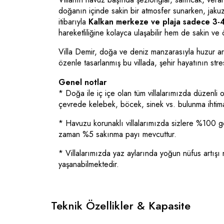
doğanın içinde sakin bir atmosfer sunarken, jakuzi
itibarıyla
Kalkan merkeze ve plaja sadece 3-4
hareketliliğine kolayca ulaşabilir hem de sakin ve öz
Villa Demir, doğa ve deniz manzarasıyla huzur ara
özenle tasarlanmış bu villada, şehir hayatının stre
Genel notlar
* Doğa ile iç içe olan tüm villalarımızda düzenli
çevrede kelebek, böcek, sinek vs. bulunma ihtimal
* Havuzu korunaklı villalarımızda sizlere %100 
zaman %5 sakınma payı mevcuttur.
* Villalarımızda yaz aylarında yoğun nüfus artışı n
yaşanabilmektedir.
Teknik Özellikler & Kapasite