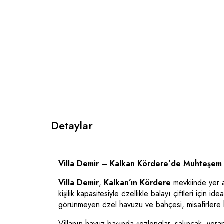
Detaylar
Villa Demir – Kalkan Kördere’de Muhteşem B
Villa Demir
,
Kalkan’ın Kördere
mevkiinde yer al
kişilik kapasitesiyle özellikle balayı çiftleri için
görünmeyen özel havuzu ve bahçesi, misafirlere huzu
Villanın havuz başında şezlonglar, salıncak, ver