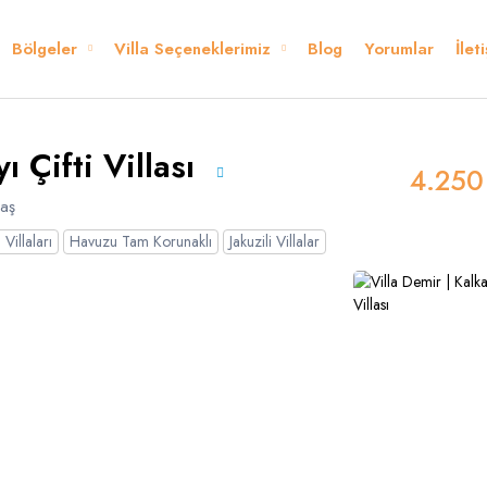
Bölgeler
Villa Seçeneklerimiz
Blog
Yorumlar
İlet
Kurallar ve Şartlar
Konum
Yorumlar
 Ederiz
ı Çifti Villası
4.250
aş
Villaları
Havuzu Tam Korunaklı
Jakuzili Villalar
Dolar
Sterlin
Germ
USD
- $
GBP
- £
nglish
French
panish