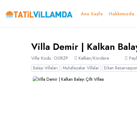
Ana Sayfa
Hakkımızda
Detaylar
Fiyatlar
Müsaitlik Takvimi
Müsaitlik Takvimi
Teşekkür
Villa Demir | Kalkan Balay
Dil Seçiniz
Kur Seçiniz
Favorilerim
Müsaitlik Takvimi
Villa Kodu: O0RZP
Kalkan/Kördere
Payl
Balayı Villaları
Muhafazakar Villalar
Erken Rezervasyon 
Türk Lirası
EURO
Türkçe
TRY
- TL
EUR
- €
E
Russian
S