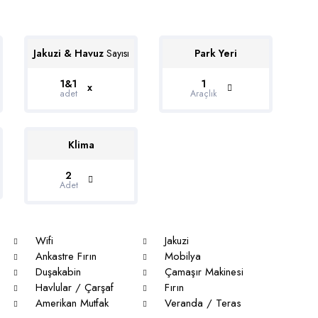
Jakuzi & Havuz
Sayısı
Park Yeri
1&1
1
x
adet
Araçlık
Klima
2
Adet
Wifi
Jakuzi
Ankastre Fırın
Mobilya
Duşakabin
Çamaşır Makinesi
Havlular / Çarşaf
Fırın
Amerikan Mutfak
Veranda / Teras