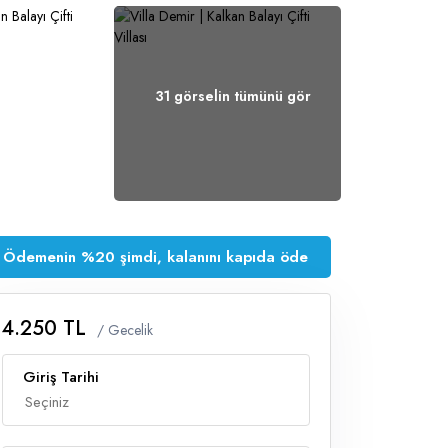
31 görselin tümünü gör
Ödemenin %20 şimdi, kalanını kapıda öde
4.250 TL
/ Gecelik
Giriş Tarihi