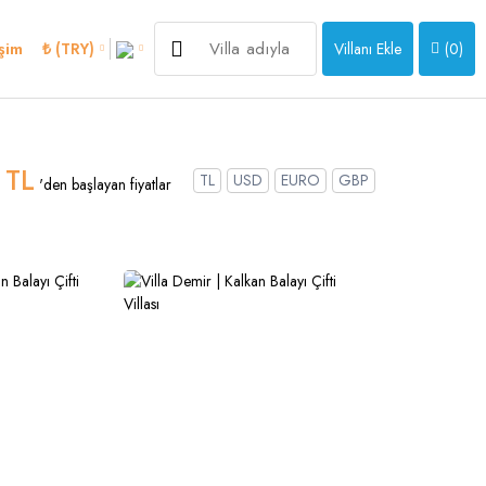
4.250 ₺
işim
₺ (TRY)
Villanı Ekle
(
0
)
'den başlayan fiyatlar
>
 TL
TL
USD
EURO
GBP
'den başlayan fiyatlar
an
Italian