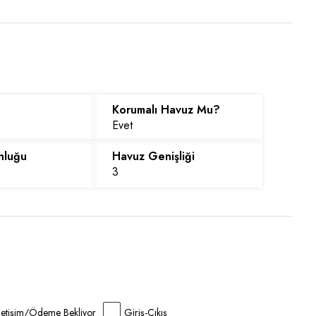
Korumalı Havuz Mu?
Evet
nluğu
Havuz Genişliği
3
İletişim/Ödeme Bekliyor
Giriş-Çıkış