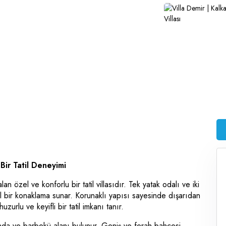
ir Tatil Deneyimi
an özel ve konforlu bir tatil villasıdır. Tek yatak odalı ve iki
 ideal bir konaklama sunar. Korunaklı yapısı sayesinde dışarıdan
rlu ve keyifli bir tatil imkanı tanır.
anda ve barbekü alanı bulunur. Geniş ve ferah bahçesi,