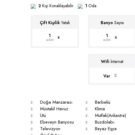
2
Kişi Konaklayabilir
1
Oda
Çift Kişilik
Yatak
Banyo
Sayısı
1
1
x
x
adet
adet
Wifi
İnternet
Var
Doğa Manzarası
Barbekü
Müstakil Havuz
Klima
Ütü
Mutfak(Ankastre)
Ebeveyn Banyosu
Buzdolabı
Televizyon
Beyaz Eşya