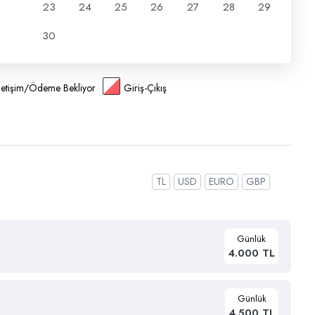
23
24
25
26
27
28
29
30
İletişim/Ödeme Bekliyor
Giriş-Çıkış
TL
USD
EURO
GBP
Günlük
4.000 TL
Günlük
4.500 TL