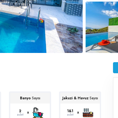
Banyo
Sayısı
Jakuzi & Havuz
Sayısı
2
1&1
x
x
adet
adet