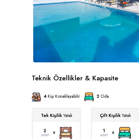
Teknik Özellikler & Kapasite
4
Kişi Konaklayabilir
2
Oda
Tek Kişilik
Yatak
Çift Kişilik
Yatak
2
1
x
x
adet
adet