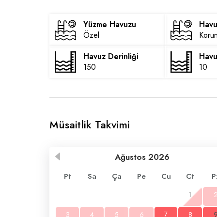
Yüzme Havuzu
Havu
Özel
Korun
Havuz Derinliği
Havu
150
10
Müsaitlik Takvimi
Ağustos
2026
Pt
Sa
Ça
Pe
Cu
Ct
P
1
3
4
5
6
7
8