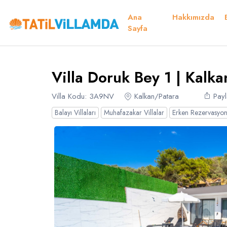
Ana
Hakkımızda
Detaylar
Fiyatlar
Müsaitlik Takvimi
Müsaitlik Takvimi
Sayfa
Teşekkür
Villa Doruk Bey 1 | Kalka
Dil Seçiniz
Kur Seçiniz
Favorilerim
Müsaitlik Takvimi
Villa Kodu: 3A9NV
Kalkan/Patara
Payl
Balayı Villaları
Muhafazakar Villalar
Erken Rezervasyon 
Türk Lirası
EURO
TRY
- TL
EUR
- €
Türkçe
E
Russian
S