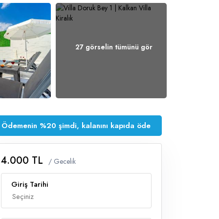
27 görselin tümünü gör
Ödemenin %20 şimdi, kalanını kapıda öde
4.000 TL
/ Gecelik
Giriş Tarihi