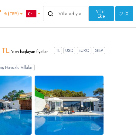
m
Villanı
4.000 ₺
₺ (TRY)
(
0
)
'den başlayan fiyatlar
Ekle
>
 TL
TL
USD
EURO
GBP
'den başlayan fiyatlar
iş Havuzlu Villalar
an
Italian