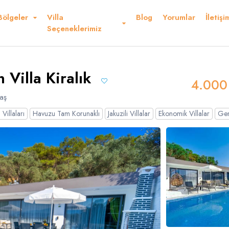
Bölgeler
Villa
Blog
Yorumlar
İletişi
Kurallar ve Şartlar
Konum
Yorumlar
Seçeneklerimiz
 Ederiz
n Villa Kiralık
4.000
aş
Villaları
Havuzu Tam Korunaklı
Jakuzili Villalar
Ekonomik Villalar
Gen
Dolar
Sterlin
USD
- $
GBP
- £
nglish
French
Germ
panish