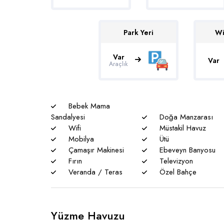
Park Yeri
Wi
Var
Var
Araçlık
Bebek Mama
Sandalyesi
Doğa Manzarası
Wifi
Müstakil Havuz
Mobilya
Ütü
Çamaşır Makinesi
Ebeveyn Banyosu
Fırın
Televizyon
Veranda / Teras
Özel Bahçe
Yüzme Havuzu