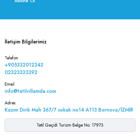
Abone Ol
İletişim Bilgilerimiz
Telefon
+905332012342
02323323392
Email
info@tatilvillamda.com
Adres
Kazım Dirik Mah 367/7 sokak no14 A113 Bornova/İZMİR
Tatil Geçidi Turizm Belge No: 17973