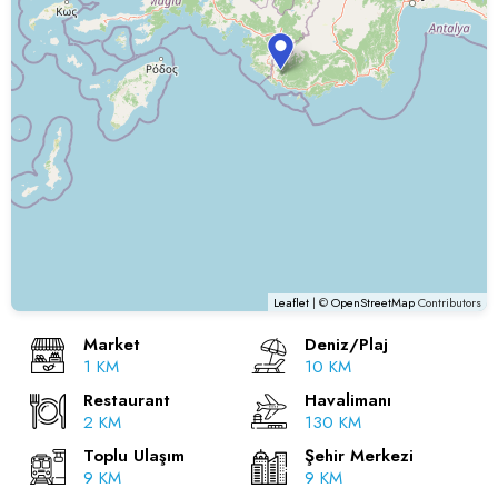
Leaflet
| ©
OpenStreetMap
Contributors
Market
Deniz/Plaj
1 KM
10 KM
Restaurant
Havalimanı
2 KM
130 KM
Toplu Ulaşım
Şehir Merkezi
9 KM
9 KM