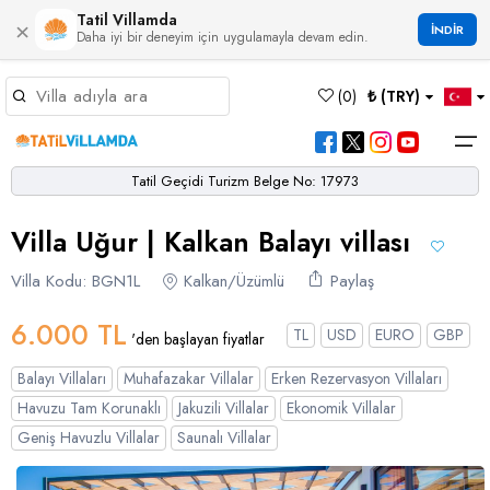
Tatil Villamda
×
İNDİR
Daha iyi bir deneyim için uygulamayla devam edin.
Müsaitlik Takvimi
(
0
)
₺ (TRY)
Dil Seçiniz
Kur Seçiniz
Favorilerim
Müsaitlik Takvimi
>
Tatil Geçidi Turizm Belge No: 17973
Ana Sayfa
Villa Uğur | Kalkan Balayı villası
Türk Lirası
EURO
Dolar
Hakkımızda
TRY
- TL
EUR
- €
USD
- $
Turgutreis
Alaçatı
Çalış
Bornova
Akbel
Ağullu
Çamlı
Boğaziçi
Villa Kodu: BGN1L
Kalkan/Üzümlü
Paylaş
Bölgeler
Villa Seçeneklerimiz
Türkçe
English
French
Germiyan
Çamköy
Bezirgan
Bayındır
Selimiye
Eşen
Sterlin
Bölgeler
6.000 TL
TL
USD
EURO
GBP
'den başlayan fiyatlar
GBP
- £
Bodrum
Balayı Villaları
Çatalarık
Çavdır
Çukurbağ
Karadere
Villa Seçeneklerimiz
Balayı Villaları
Muhafazakar Villalar
Erken Rezervasyon Villaları
Çeşme
Çift Jakuzili Villalar
Çiftlik
Çayköy
Gökçeören
Yakabağ
Havuzu Tam Korunaklı
Jakuzili Villalar
Ekonomik Villalar
German
Italian
Russian
Blog
Dalaman
Çocuk Havuzlu Villalar
Geniş Havuzlu Villalar
Saunalı Villalar
Eldirek
Hacıoğlan
Gökseki
Dalyan
Çocuk Oyun Alanı Olan Villalar
Yorumlar