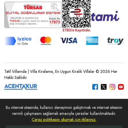
Tatil Villamda | Villa Kiralama, En Uygun Kiralık Villalar © 2026 Her
Hakkı Saklıdır.
Bu internet sitesinde, kullanıcı deneyimini geliştirmek ve internet sitesinin
REZERVASYON YAP
verimli çalışmasını sağlamak amacıyla çerezler kullanılmaktadır.
Çerez politikasını okumak için tıklayınız.