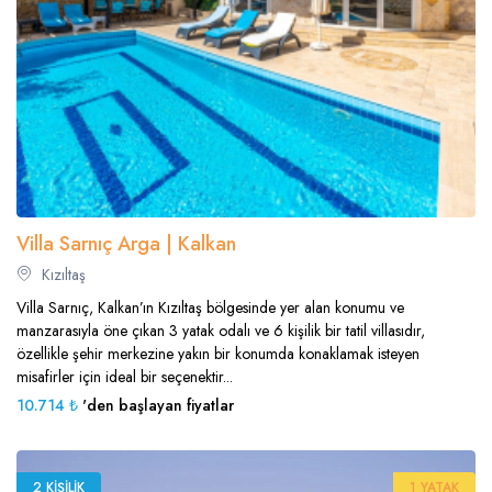
Villa Sarnıç Arga | Kalkan
Kızıltaş
Villa Sarnıç, Kalkan’ın Kızıltaş bölgesinde yer alan konumu ve
manzarasıyla öne çıkan 3 yatak odalı ve 6 kişilik bir tatil villasıdır,
özellikle şehir merkezine yakın bir konumda konaklamak isteyen
misafirler için ideal bir seçenektir...
10.714 ₺
'den başlayan fiyatlar
2 KIŞILIK
1 YATAK