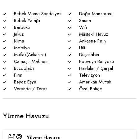
nadiren de olsa elektrik ve su kesintileri yaşanabilmektedir.
Bebek Mama Sandalyesi
Doğa Manzarası
Bebek Yatağı
Sauna
Barbekü
Wifi
Jakuzi
Müstakil Havuz
Klima
Ankastre Fırın
Mobilya
Ütü
Mutfak(Ankastre)
Duşakabin
Çamaşır Makinesi
Ebeveyn Banyosu
Buzdolabı
Havlular / Çarşaf
Fırın
Televizyon
Beyaz Eşya
Amerikan Mutfak
Veranda / Teras
Özel Bahçe
Yüzme Havuzu
Yüzme Havuzu