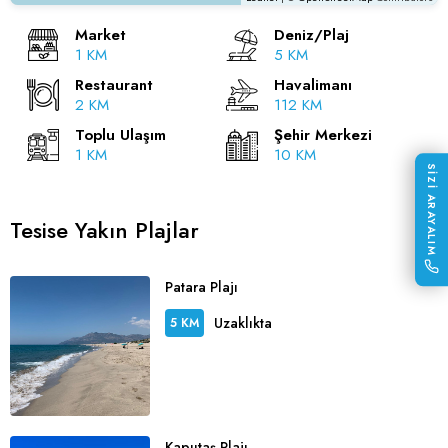
Market
Deniz/Plaj
1 KM
5 KM
Restaurant
Havalimanı
2 KM
112 KM
Toplu Ulaşım
Şehir Merkezi
1 KM
10 KM
SİZİ ARAYALIM
Tesise Yakın Plajlar
Patara Plajı
Uzaklıkta
5 KM
Kaputaş Plajı