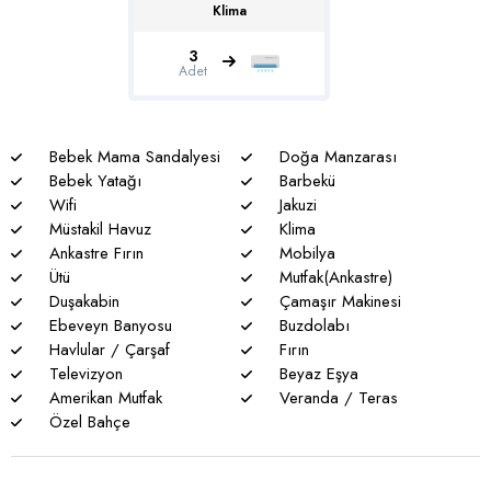
böcek, sinek vs. bulunma ihtimali vardır.
Klima
* Havuzu korunaklı villalarımızda sizlere %100 görünmeme
3
Adet
garantisi verememekteyiz. Bu villalarımızda her zaman %5
sakınma payı mevcuttur.
* Villalarımızda yaz aylarında yoğun nüfus artışı nedeniyle
Bebek Mama Sandalyesi
Doğa Manzarası
nadiren de olsa elektrik ve su kesintileri yaşanabilmektedir.
Bebek Yatağı
Barbekü
Wifi
Jakuzi
Müstakil Havuz
Klima
Ankastre Fırın
Mobilya
Ütü
Mutfak(Ankastre)
Duşakabin
Çamaşır Makinesi
Ebeveyn Banyosu
Buzdolabı
Havlular / Çarşaf
Fırın
Televizyon
Beyaz Eşya
Amerikan Mutfak
Veranda / Teras
Özel Bahçe