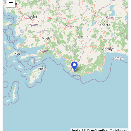
−
Leaflet
| ©
OpenStreetMap
Contributors