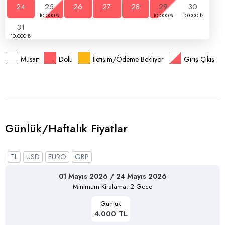
24
25
26
27
28
29
30
31
Müsait
Dolu
İletişim/Ödeme Bekliyor
Giriş-Çıkış
Günlük/Haftalık Fiyatlar
TL
USD
EURO
GBP
01 Mayıs 2026 / 24 Mayıs 2026
Minimum Kiralama: 2 Gece
Günlük
4.000 TL