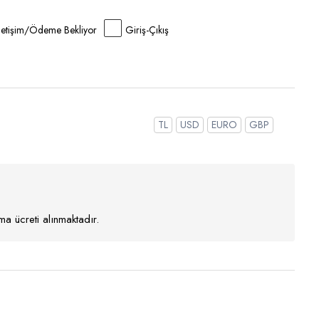
İletişim/Ödeme Bekliyor
Giriş-Çıkış
TL
USD
EURO
GBP
a ücreti alınmaktadır.