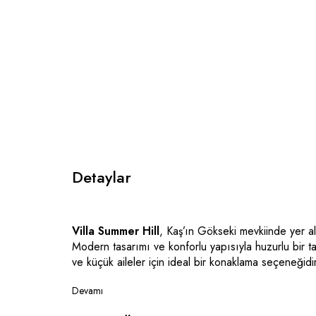
Detaylar
Villa Summer Hill
, Kaş’ın Gökseki mevkiinde yer ala
Modern tasarımı ve konforlu yapısıyla huzurlu bir tatil
ve küçük aileler için ideal bir konaklama seçeneğidir
Villanın özel ve korunaklı bir havuzu bulunur, böylece
Devamı
çıkarabilir. Şömineli geniş salonu, serin akşamlard