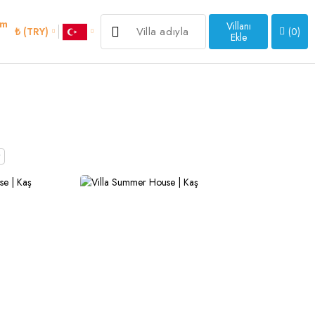
im
Villanı
₺ (TRY)
(
0
)
Ekle
>
r
an
Italian