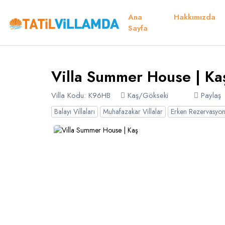
Ana
Hakkımızda
Detaylar
Fiyatlar
Müsaitlik Takvimi
Müsaitlik Takvimi
Sayfa
Teşekkür Ed
Villa Summer House | K
Dil Seçiniz
Kur Seçiniz
Favorilerim
Müsaitlik Takvimi
Villa Kodu: K96HB
Kaş/Gökseki
Paylaş
Balayı Villaları
Muhafazakar Villalar
Erken Rezervasyon 
Türk Lirası
EURO
TRY
- TL
EUR
- €
Türkçe
E
Russian
S