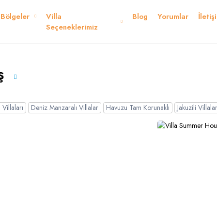
Bölgeler
Villa
Blog
Yorumlar
İletiş
Kurallar ve Şartlar
Konum
Yorumlar
Seçeneklerimiz
eriz
aş
Villaları
Deniz Manzaralı Villalar
Havuzu Tam Korunaklı
Jakuzili Villala
Dolar
Sterlin
Germ
USD
- $
GBP
- £
nglish
French
panish