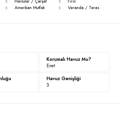
Havlular / Çarşaf
Fırın
Amerikan Mutfak
Veranda / Teras
Korumalı Havuz Mu?
Evet
nluğu
Havuz Genişliği
3