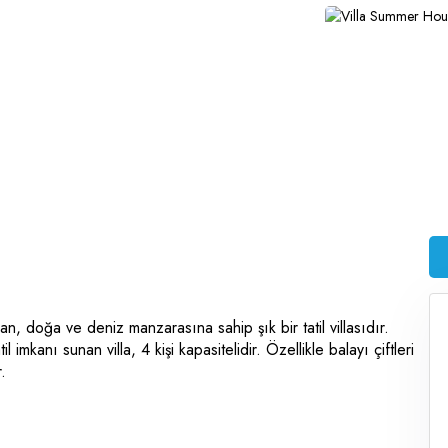
n, doğa ve deniz manzarasına sahip şık bir tatil villasıdır.
 imkanı sunan villa, 4 kişi kapasitelidir. Özellikle balayı çiftleri
.
 misafirler gözlerden uzak bir şekilde tatilin keyfini
a sıcak ve romantik bir atmosfer sunar. Ebeveyn banyosu