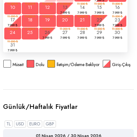
10
11
12
13
14
15
16
17
18
19
20
21
22
23
24
25
26
27
28
29
30
31
Müsait
Dolu
İletişim/Ödeme Bekliyor
Giriş-Çıkış
Günlük/Haftalık Fiyatlar
TL
USD
EURO
GBP
01 Nisan 2026 / 30 Nisan 2026