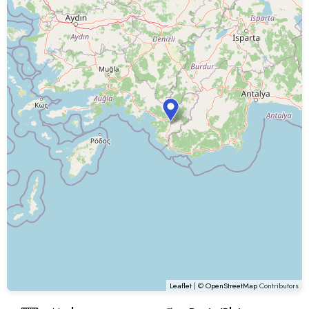
Leaflet
| ©
OpenStreetMap
Contributors