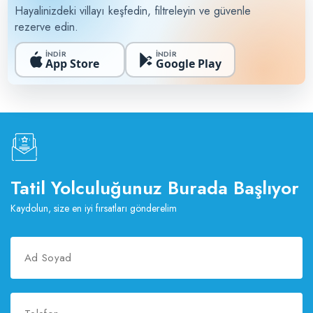
Hayalinizdeki villayı keşfedin, filtreleyin ve güvenle
rezerve edin.
İNDİR
İNDİR
App Store
Google Play
Tatil Yolculuğunuz Burada Başlıyor
Kaydolun, size en iyi fırsatları gönderelim