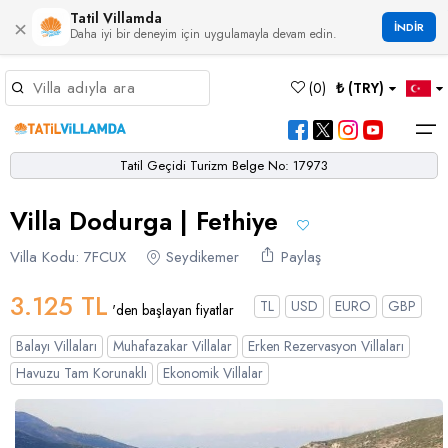
Tatil Villamda
×
İNDİR
Daha iyi bir deneyim için uygulamayla devam edin.
Müsaitlik Takvimi
(
0
)
₺ (TRY)
Dil Seçiniz
Kur Seçiniz
Favorilerim
Müsaitlik Takvimi
>
Tatil Geçidi Turizm Belge No: 17973
Ana Sayfa
Villa Dodurga | Fethiye
Türk Lirası
EURO
Dolar
Hakkımızda
TRY
- TL
EUR
- €
USD
- $
Turgutreis
Alaçatı
Çalış
Bornova
Akbel
Ağullu
Çamlı
Boğaziçi
Villa Kodu: 7FCUX
Seydikemer
Paylaş
Bölgeler
Villa Seçeneklerimiz
Türkçe
English
French
Germiyan
Çamköy
Bezirgan
Bayındır
Selimiye
Eşen
Sterlin
Bölgeler
3.125 TL
TL
USD
EURO
GBP
'den başlayan fiyatlar
GBP
- £
Bodrum
Balayı Villaları
Çatalarık
Çavdır
Çukurbağ
Karadere
Villa Seçeneklerimiz
Balayı Villaları
Muhafazakar Villalar
Erken Rezervasyon Villaları
Çeşme
Çift Jakuzili Villalar
Çiftlik
Çayköy
Gökçeören
Yakabağ
Havuzu Tam Korunaklı
Ekonomik Villalar
German
Italian
Russian
Blog
Dalaman
Çocuk Havuzlu Villalar
Eldirek
Hacıoğlan
Gökseki
Dalyan
Çocuk Oyun Alanı Olan Villalar
Yorumlar