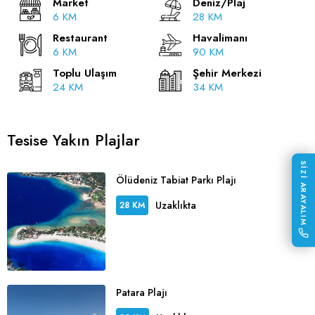
Market
Deniz/Plaj
6 KM
28 KM
Restaurant
Havalimanı
6 KM
90 KM
Toplu Ulaşım
Şehir Merkezi
24 KM
34 KM
Tesise Yakın Plajlar
SİZİ ARAYALIM
Ölüdeniz Tabiat Parkı Plajı
Uzaklıkta
28 KM
Patara Plajı