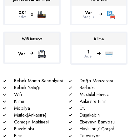
Söğüt
Muhafazakar Villalar
Ulugöl
0&1
Var
x
adet
Araçlık
Plaja Yakın Villalar
Üzümlü
Saunalı Villalar
Yalı
Wifi
İnternet
Klima
Sonsuzluk Havuzlu Villalar
Yeşilköy
1
Var
Adet
Ultra Lüks Villalar
Bebek Mama Sandalyesi
Doğa Manzarası
Bebek Yatağı
Barbekü
Wifi
Müstakil Havuz
Klima
Ankastre Fırın
Mobilya
Ütü
Mutfak(Ankastre)
Duşakabin
Çamaşır Makinesi
Ebeveyn Banyosu
Buzdolabı
Havlular / Çarşaf
Fırın
Televizyon