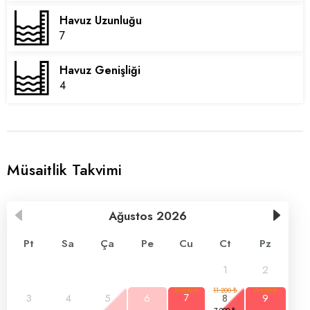
Havuz Uzunluğu
7
Havuz Genişliği
4
Müsaitlik Takvimi
Ağustos
2026
Pt
Sa
Ça
Pe
Cu
Ct
Pz
1
2
3
4
5
6
7
8
9