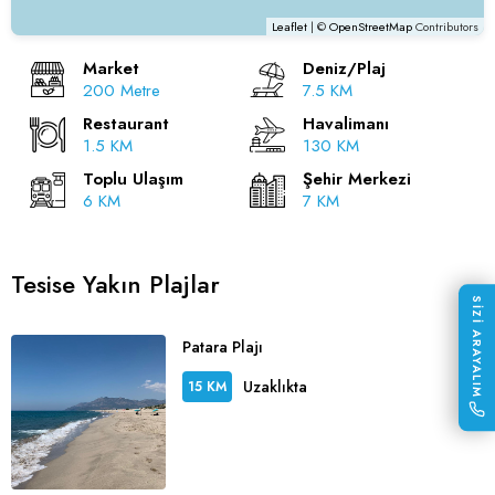
Leaflet
| ©
OpenStreetMap
Contributors
Market
Deniz/Plaj
200 Metre
7.5 KM
Restaurant
Havalimanı
1.5 KM
130 KM
Toplu Ulaşım
Şehir Merkezi
6 KM
7 KM
Tesise Yakın Plajlar
SİZİ ARAYALIM
Patara Plajı
Uzaklıkta
15 KM