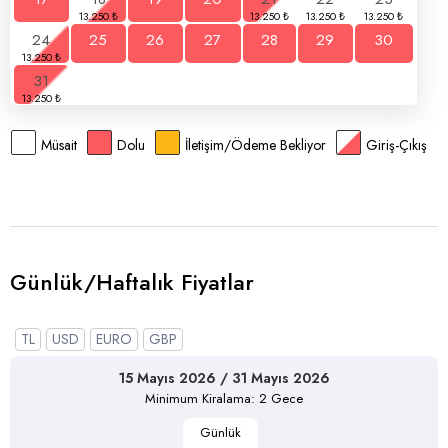
24
25
26
27
28
29
30
31
Müsait
Dolu
İletişim/Ödeme Bekliyor
Giriş-Çıkış
Günlük/Haftalık Fiyatlar
TL
USD
EURO
GBP
15 Mayıs 2026 / 31 Mayıs 2026
Minimum Kiralama: 2 Gece
Günlük