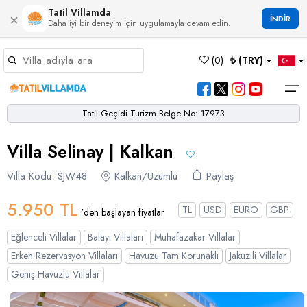
Tatil Villamda
×
İNDİR
Daha iyi bir deneyim için uygulamayla devam edin.
Müsaitlik Takvimi
(
0
)
₺ (TRY)
Dil Seçiniz
Kur Seçiniz
Favorilerim
Müsaitlik Takvimi
>
Tatil Geçidi Turizm Belge No: 17973
Ana Sayfa
Villa Selinay | Kalkan
Türk Lirası
EURO
Dolar
Hakkımızda
TRY
- TL
EUR
- €
USD
- $
Turgutreis
Alaçatı
Çalış
Bornova
Akbel
Ağullu
Çamlı
Boğaziçi
Villa Kodu: SJW48
Kalkan/Üzümlü
Paylaş
Bölgeler
Villa Seçeneklerimiz
Türkçe
English
French
Germiyan
Çamköy
Bezirgan
Bayındır
Selimiye
Eşen
Sterlin
Bölgeler
5.950 TL
TL
USD
EURO
GBP
'den başlayan fiyatlar
GBP
- £
Bodrum
Balayı Villaları
Çatalarık
Çavdır
Çukurbağ
Karadere
Villa Seçeneklerimiz
Eğlenceli Villalar
Balayı Villaları
Muhafazakar Villalar
Çeşme
Çift Jakuzili Villalar
Çiftlik
Çayköy
Gökçeören
Yakabağ
Erken Rezervasyon Villaları
Havuzu Tam Korunaklı
Jakuzili Villalar
German
Italian
Russian
Blog
Dalaman
Çocuk Havuzlu Villalar
Geniş Havuzlu Villalar
Eldirek
Hacıoğlan
Gökseki
Dalyan
Çocuk Oyun Alanı Olan Villalar
Yorumlar