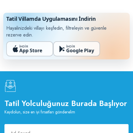
Tatil Villamda Uygulamasını İndirin
Hayalinizdeki villayı keşfedin, filtreleyin ve güvenle
rezerve edin.
İNDİR
İNDİR
App Store
Google Play
Tatil Yolculuğunuz Burada Başlıyor
Kaydolun, size en iyi fırsatları gönderelim