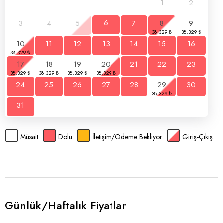
1
2
3
4
5
6
7
8
9
10
11
12
13
14
15
16
17
18
19
20
21
22
23
24
25
26
27
28
29
30
31
Müsait
Dolu
İletişim/Ödeme Bekliyor
Giriş-Çıkış
Günlük/Haftalık Fiyatlar