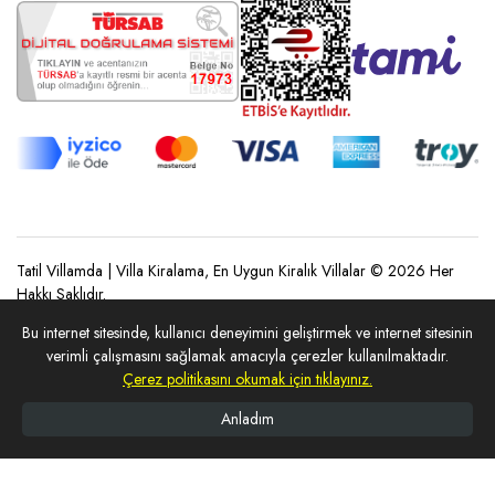
Tatil Villamda | Villa Kiralama, En Uygun Kiralık Villalar © 2026 Her
Hakkı Saklıdır.
Bu internet sitesinde, kullanıcı deneyimini geliştirmek ve internet sitesinin
REZERVASYON YAP
verimli çalışmasını sağlamak amacıyla çerezler kullanılmaktadır.
Çerez politikasını okumak için tıklayınız.
Anladım
Ana Sayfa
Arama Yap
Villalarımız
Whatsapp
Telefon