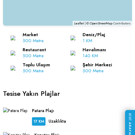
Leaflet
| ©
OpenStreetMap
Contributors
Market
Deniz/Plaj
500 Metre
1 KM
Restaurant
Havalimanı
500 Metre
140 KM
Toplu Ulaşım
Şehir Merkezi
500 Metre
500 Metre
Tesise Yakın Plajlar
Patara Plajı
SİZİ ARAYALIM
Uzaklıkta
17 KM
Kaputaş Plajı