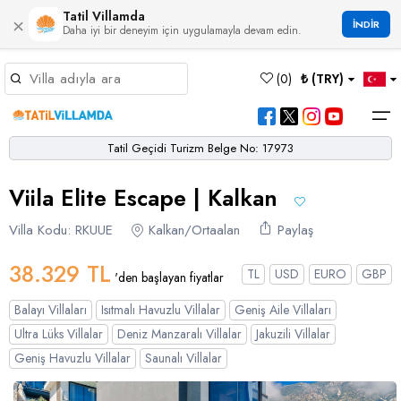
Tatil Villamda
×
İNDİR
Daha iyi bir deneyim için uygulamayla devam edin.
Müsaitlik Takvimi
(
0
)
₺ (TRY)
Dil Seçiniz
Kur Seçiniz
Favorilerim
Müsaitlik Takvimi
>
Tatil Geçidi Turizm Belge No: 17973
Ana Sayfa
Viila Elite Escape | Kalkan
Türk Lirası
EURO
Dolar
Hakkımızda
TRY
- TL
EUR
- €
USD
- $
Turgutreis
Alaçatı
Çalış
Bornova
Akbel
Ağullu
Çamlı
Boğaziçi
Villa Kodu: RKUUE
Kalkan/Ortaalan
Paylaş
Bölgeler
Villa Seçeneklerimiz
Türkçe
English
French
Germiyan
Çamköy
Bezirgan
Bayındır
Selimiye
Eşen
Sterlin
Bölgeler
38.329 TL
TL
USD
EURO
GBP
'den başlayan fiyatlar
GBP
- £
Bodrum
Balayı Villaları
Çatalarık
Çavdır
Çukurbağ
Karadere
Villa Seçeneklerimiz
Balayı Villaları
Isıtmalı Havuzlu Villalar
Geniş Aile Villaları
Çeşme
Çift Jakuzili Villalar
Çiftlik
Çayköy
Gökçeören
Yakabağ
Ultra Lüks Villalar
Deniz Manzaralı Villalar
Jakuzili Villalar
German
Italian
Russian
Blog
Dalaman
Çocuk Havuzlu Villalar
Geniş Havuzlu Villalar
Saunalı Villalar
Eldirek
Hacıoğlan
Gökseki
Dalyan
Çocuk Oyun Alanı Olan Villalar
Yorumlar