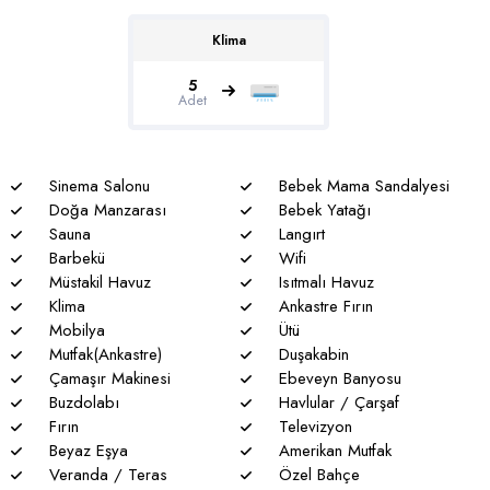
TL karşılığında aktif edilmektedir.
Klima
Genel notlar
* Doğa ile iç içe olan tüm villalarımızda düzenli olarak ilaçlama
5
Adet
yapılmaktadır. Bütün önlemlere rağmen çevrede kelebek,
böcek, sinek vs. bulunma ihtimali vardır.
* Havuzu korunaklı villalarımızda sizlere %100 görünmeme
Sinema Salonu
Bebek Mama Sandalyesi
garantisi verememekteyiz. Bu villalarımızda her zaman %5
Doğa Manzarası
Bebek Yatağı
sakınma payı mevcuttur.
Sauna
Langırt
Barbekü
Wifi
* Villalarımızda yaz aylarında yoğun nüfus artışı nedeniyle
Müstakil Havuz
Isıtmalı Havuz
nadiren de olsa elektrik ve su kesintileri yaşanabilmektedir.
Klima
Ankastre Fırın
Mobilya
Ütü
Mutfak(Ankastre)
Duşakabin
Çamaşır Makinesi
Ebeveyn Banyosu
Buzdolabı
Havlular / Çarşaf
Fırın
Televizyon
Beyaz Eşya
Amerikan Mutfak
Veranda / Teras
Özel Bahçe