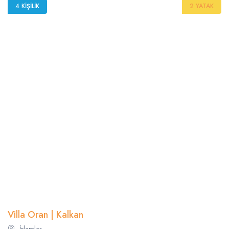
4 KIŞILIK
2 YATAK
Villa Oran | Kalkan
İslamlar