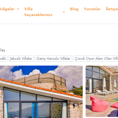
Bölgeler
Villa
Blog
Yorumlar
İletişi
Kurallar ve Şartlar
Konum
Yorumlar
Seçeneklerimiz
 Ederiz
laş
aklı
Jakuzili Villalar
Geniş Havuzlu Villalar
Çocuk Oyun Alanı Olan Vill
Dolar
Sterlin
USD
- $
GBP
- £
nglish
French
Germ
panish