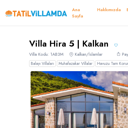
Ana
Hakkımızda
Detaylar
Fiyatlar
Müsaitlik Takvimi
Müsaitlik Takvimi
Sayfa
Teşekkür
Villa Hira 5 | Kalkan
Dil Seçiniz
Kur Seçiniz
Favorilerim
Müsaitlik Takvimi
Villa Kodu: 1AB3M
Kalkan/İslamlar
Pay
Balayı Villaları
Muhafazakar Villalar
Havuzu Tam Korun
Türk Lirası
EURO
TRY
- TL
EUR
- €
Türkçe
E
Russian
S