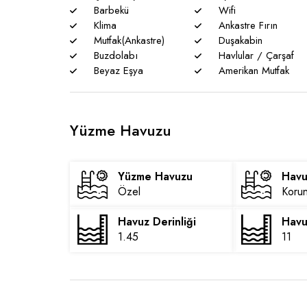
Barbekü
Wifi
Klima
Ankastre Fırın
Mutfak(Ankastre)
Duşakabin
Buzdolabı
Havlular / Çarşaf
Beyaz Eşya
Amerikan Mutfak
Yüzme Havuzu
Yüzme Havuzu
Havu
Özel
Korun
Havuz Derinliği
Havu
1.45
11