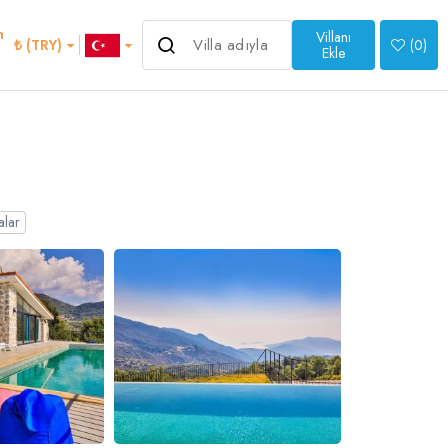
m
Villanı
₺ (TRY)
(
0
)
Ekle
>
alar
an
Italian