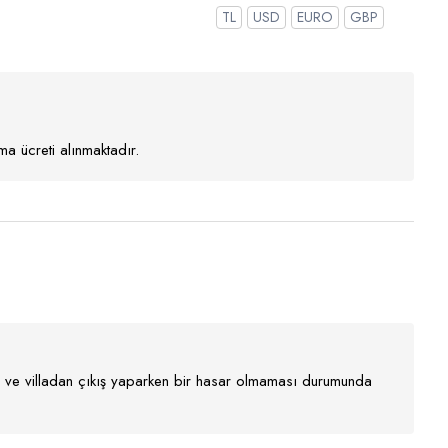
TL
USD
EURO
GBP
a ücreti alınmaktadır.
nır ve villadan çıkış yaparken bir hasar olmaması durumunda