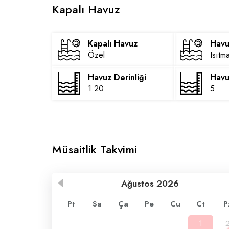
Kapalı Havuz
Kapalı Havuz
Havu
Özel
Isıtm
Havuz Derinliği
Havu
1.20
5
Müsaitlik Takvimi
Ağustos
2026
Pt
Sa
Ça
Pe
Cu
Ct
P
1