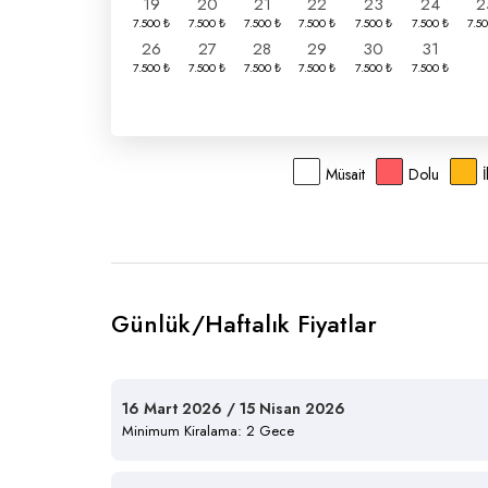
19
20
21
22
23
24
2
26
27
28
29
30
31
Müsait
Dolu
Günlük/Haftalık Fiyatlar
16 Mart 2026 / 15 Nisan 2026
Minimum Kiralama: 2 Gece