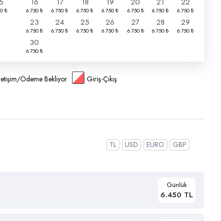
5
16
17
18
19
20
21
22
23
24
25
26
27
28
29
30
İletişim/Ödeme Bekliyor
Giriş-Çıkış
TL
USD
EURO
GBP
Günlük
6.450 TL