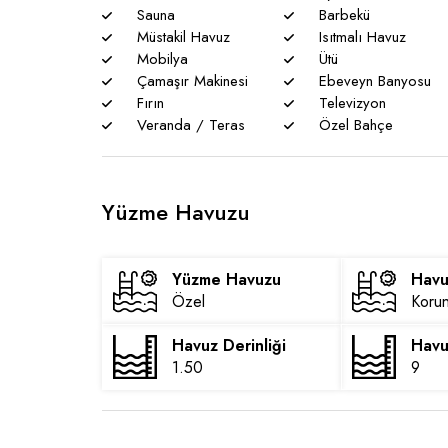
Sauna
Barbekü
* Havuzu korunaklı villalarımızda sizlere %100 gör
Müstakil Havuz
Isıtmalı Havuz
zaman %5 sakınma payı mevcuttur.
Mobilya
Ütü
Çamaşır Makinesi
Ebeveyn Banyosu
* Villalarımızda yaz aylarında yoğun nüfus artışı ned
Fırın
Televizyon
yaşanabilmektedir.
Veranda / Teras
Özel Bahçe
Yüzme Havuzu
Yüzme Havuzu
Havu
Özel
Korun
Havuz Derinliği
Havu
1.50
9