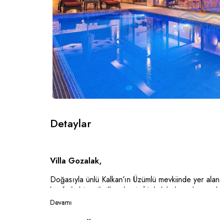
Detaylar
Villa Gozalak,
Doğasıyla ünlü Kalkan’ın Üzümlü mevkiinde yer alan, b
konforlu bir tatil villasıdır. Şehir kalabalığından u
keyifli bir tatil imkanı sunar. Korunaklı yapısı sayes
Devamı
gözlerden uzak bir tatil geçirmek isteyen misafirler i