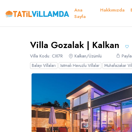
Ana
Hakkımızda
Detaylar
Fiyatlar
Müsaitlik Takvimi
Müsaitlik Takvimi
Sayfa
Teşekkür E
Villa Gozalak | Kalkan
Dil Seçiniz
Kur Seçiniz
Favorilerim
Müsaitlik Takvimi
Villa Kodu: CXI7R
Kalkan/Üzümlü
Payla
Balayı Villaları
Isıtmalı Havuzlu Villalar
Muhafazakar Vil
Türk Lirası
EURO
TRY
- TL
EUR
- €
Türkçe
E
Russian
S