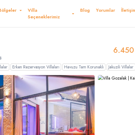
Bölgeler
Villa
Blog
Yorumlar
İletişi
Kurallar ve Şartlar
Konum
Yorumlar
Seçeneklerimiz
deriz
6.450
ş
lalar
Erken Rezervasyon Villaları
Havuzu Tam Korunaklı
Jakuzili Villalar
Dolar
Sterlin
USD
- $
GBP
- £
nglish
French
Germ
panish