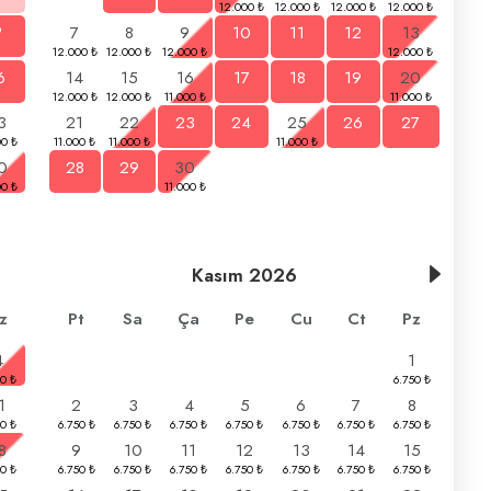
9
7
8
9
10
11
12
13
6
14
15
16
17
18
19
20
3
21
22
23
24
25
26
27
0
28
29
30
Kasım
2026
z
Pt
Sa
Ça
Pe
Cu
Ct
Pz
4
1
1
2
3
4
5
6
7
8
8
9
10
11
12
13
14
15