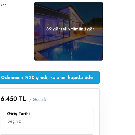
39 görselin tümünü gör
Ödemenin %20 şimdi, kalanını kapıda öde
6.450 TL
/ Gecelik
Giriş Tarihi