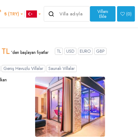
m
Villanı
6.450 ₺
₺ (TRY)
(
0
)
'den başlayan fiyatlar
Ekle
>
 TL
TL
USD
EURO
GBP
'den başlayan fiyatlar
Geniş Havuzlu Villalar
Saunalı Villalar
an
Italian