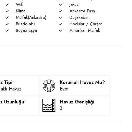
Wifi
Jakuzi
ünmeme garantisi verememekteyiz. Bu villalarımızda her
Klima
Ankastre Fırın
Mutfak(Ankastre)
Duşakabin
Buzdolabı
Havlular / Çarşaf
eniyle nadiren de olsa elektrik ve su kesintileri
Beyaz Eşya
Amerikan Mutfak
z Tipi
Korumalı Havuz Mu?
aklı Havuz
Evet
z Uzunluğu
Havuz Genişliği
3