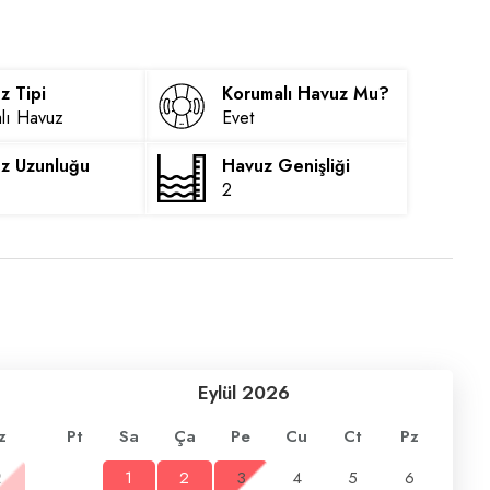
z Tipi
Korumalı Havuz Mu?
alı Havuz
Evet
z Uzunluğu
Havuz Genişliği
2
Eylül
2026
z
Pt
Sa
Ça
Pe
Cu
Ct
Pz
2
1
2
3
4
5
6