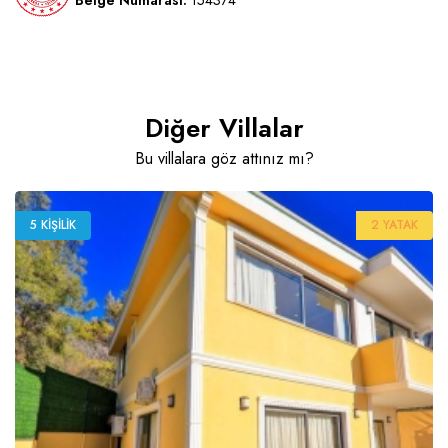
Belge Numarası:
154374
Diğer Villalar
Bu villalara göz attınız mı?
5 KIŞILIK
2 YATAK