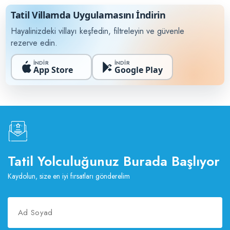
Tatil Villamda Uygulamasını İndirin
Hayalinizdeki villayı keşfedin, filtreleyin ve güvenle
rezerve edin.
İNDİR
İNDİR
App Store
Google Play
Tatil Yolculuğunuz Burada Başlıyor
Kaydolun, size en iyi fırsatları gönderelim