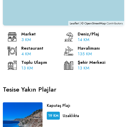
Leaflet
| ©
OpenStreetMap
Contributors
Market
Deniz/Plaj
3 KM
14 KM
Restaurant
Havalimanı
4 KM
135 KM
Toplu Ulaşım
Şehir Merkezi
13 KM
13 KM
Tesise Yakın Plajlar
Kaputaş Plajı
Uzaklıkta
19 KM