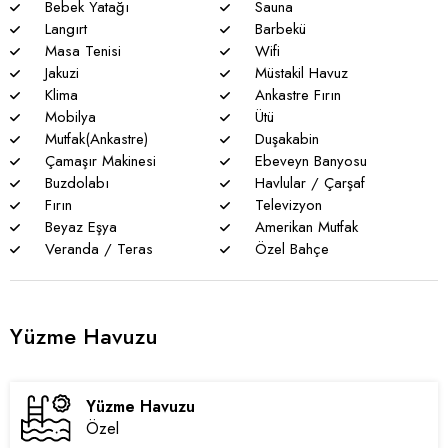
Bebek Yatağı
Sauna
Langırt
Barbekü
Masa Tenisi
Wifi
Jakuzi
Müstakil Havuz
Klima
Ankastre Fırın
Mobilya
Ütü
Mutfak(Ankastre)
Duşakabin
Çamaşır Makinesi
Ebeveyn Banyosu
Buzdolabı
Havlular / Çarşaf
Fırın
Televizyon
Beyaz Eşya
Amerikan Mutfak
Veranda / Teras
Özel Bahçe
Yüzme Havuzu
Yüzme Havuzu
Özel