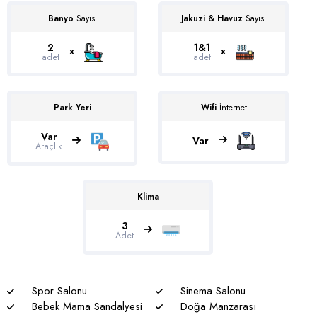
Söğüt
Muhafazakar Villalar
Banyo
Sayısı
Jakuzi & Havuz
Sayısı
Ulugöl
Plaja Yakın Villalar
2
1&1
x
x
Üzümlü
adet
adet
Saunalı Villalar
Yalı
Sonsuzluk Havuzlu Villalar
Yeşilköy
Park Yeri
Wifi
İnternet
Ultra Lüks Villalar
Var
Var
Araçlık
Klima
3
Adet
Spor Salonu
Sinema Salonu
Bebek Mama Sandalyesi
Doğa Manzarası