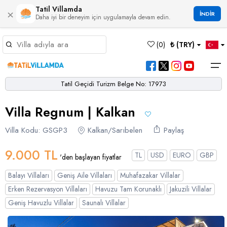
Tatil Villamda
×
İNDİR
Daha iyi bir deneyim için uygulamayla devam edin.
Müsaitlik Takvimi
(
0
)
₺ (TRY)
Dil Seçiniz
Kur Seçiniz
Favorilerim
Müsaitlik Takvimi
>
Tatil Geçidi Turizm Belge No: 17973
Ana Sayfa
Villa Regnum | Kalkan
Türk Lirası
EURO
Dolar
Hakkımızda
TRY
- TL
EUR
- €
USD
- $
Turgutreis
Alaçatı
Çalış
Bornova
Akbel
Ağullu
Çamlı
Boğaziçi
Villa Kodu: GSGP3
Kalkan/Sarıbelen
Paylaş
Bölgeler
Villa Seçeneklerimiz
Türkçe
English
French
Germiyan
Çamköy
Bezirgan
Bayındır
Selimiye
Eşen
Sterlin
Bölgeler
9.000 TL
TL
USD
EURO
GBP
'den başlayan fiyatlar
GBP
- £
Bodrum
Balayı Villaları
Çatalarık
Çavdır
Çukurbağ
Karadere
Villa Seçeneklerimiz
Balayı Villaları
Geniş Aile Villaları
Muhafazakar Villalar
Çeşme
Çift Jakuzili Villalar
Çiftlik
Çayköy
Gökçeören
Yakabağ
Erken Rezervasyon Villaları
Havuzu Tam Korunaklı
Jakuzili Villalar
German
Italian
Russian
Blog
Dalaman
Çocuk Havuzlu Villalar
Geniş Havuzlu Villalar
Saunalı Villalar
Eldirek
Hacıoğlan
Gökseki
Dalyan
Çocuk Oyun Alanı Olan Villalar
Yorumlar