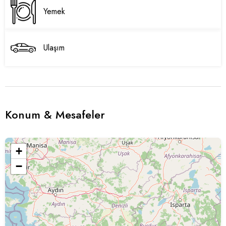
Yemek
Ulaşım
Konum & Mesafeler
+
−