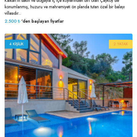
Kalkan’ın sakin ve doğayla iç içe köylerinden biri olan Çayköy’de
konumlanmış, huzuru ve mahremiyeti ön planda tutan özel bir balayı
villasıdır...
2.500 ₺
'den başlayan fiyatlar
4 KIŞILIK
2 YATAK