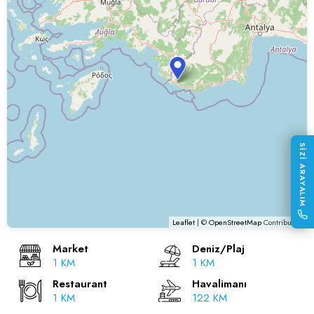
SİZİ ARAYALIM
Leaflet
| ©
OpenStreetMap
Contributors
Market
Deniz/Plaj
1 KM
1 KM
Restaurant
Havalimanı
1 KM
122 KM