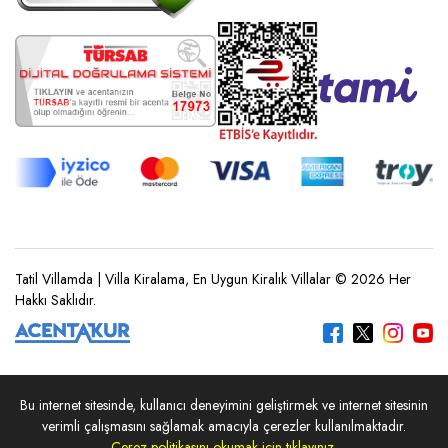
Tatil Villamda | Villa Kiralama, En Uygun Kiralık Villalar © 2026 Her
Hakkı Saklıdır.
Bu internet sitesinde, kullanıcı deneyimini geliştirmek ve internet sitesinin
REZERVASYON YAP
verimli çalışmasını sağlamak amacıyla çerezler kullanılmaktadır.
Çerez politikasını okumak için tıklayınız.