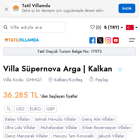
Tatil Villamda
×
İNDİR
Daha iyi bir deneyim için uygulamayla devam edin.
Müsaitlik Takvimi
(
0
)
₺ (TRY)
Dil Seçiniz
Kur Seçiniz
Favorilerim
Müsaitlik Takvimi
>
Tatil Geçidi Turizm Belge No: 17973
Ana Sayfa
Villa Süpernova Arga | Kalkan
Türk Lirası
EURO
Dolar
Hakkımızda
TRY
- TL
EUR
- €
USD
- $
Turgutreis
Alaçatı
Çalış
Bornova
Akbel
Ağullu
Çamlı
Boğaziçi
Villa Kodu: GHHQ1
Kalkan/Kızıltaş
Paylaş
Bölgeler
Villa Seçeneklerimiz
Türkçe
English
French
Germiyan
Çamköy
Bezirgan
Bayındır
Selimiye
Eşen
Sterlin
Bölgeler
36.285 TL
'den başlayan fiyatlar
GBP
- £
Bodrum
Balayı Villaları
Çatalarık
Çavdır
Çukurbağ
Karadere
Villa Seçeneklerimiz
TL
USD
EURO
GBP
Çeşme
Çift Jakuzili Villalar
Çiftlik
Çayköy
Gökçeören
Yakabağ
Balayı Villaları
Isıtmalı Havuzlu Villalar
Geniş Aile Villaları
German
Italian
Russian
Blog
Dalaman
Çocuk Havuzlu Villalar
Eldirek
Hacıoğlan
Gökseki
Ultra Lüks Villalar
Muhafazakar Villalar
Erken Rezervasyon Villaları
Deniz Manzaralı Villalar
Havuzu Tam Korunaklı
Jakuzili Villalar
Dalyan
Çocuk Oyun Alanı Olan Villalar
Yorumlar