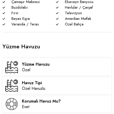
Çamaşır Makinesi
Ebeveyn Banyosu
Buzdolabı
Havlular / Çarşaf
Fırın
Televizyon
Genel notlar
Beyaz Eşya
Amerikan Mutfak
* Doğa ile iç içe olan tüm villalarımızda düzenli olarak ilaçlama
Veranda / Teras
Özel Bahçe
yapılmaktadır. Bütün önlemlere rağmen çevrede kelebek,
böcek, sinek vs. bulunma ihtimali vardır.
* Havuzu korunaklı villalarımızda sizlere %100 görünmeme
Yüzme Havuzu
garantisi verememekteyiz. Bu villalarımızda her zaman %5
sakınma payı mevcuttur.
Yüzme Havuzu
* Villalarımızda yaz aylarında yoğun nüfus artışı nedeniyle
Özel
nadiren de olsa elektrik ve su kesintileri yaşanabilmektedir.
Havuz Tipi
Özel Havuzlu
Korumalı Havuz Mu?
Evet