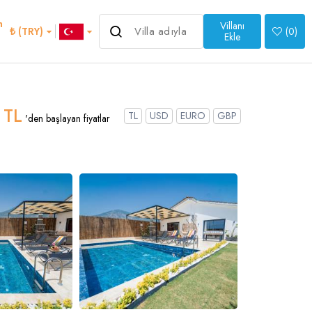
m
Villanı
3.000 ₺
₺ (TRY)
(
0
)
'den başlayan fiyatlar
Ekle
>
 TL
TL
USD
EURO
GBP
'den başlayan fiyatlar
an
Italian