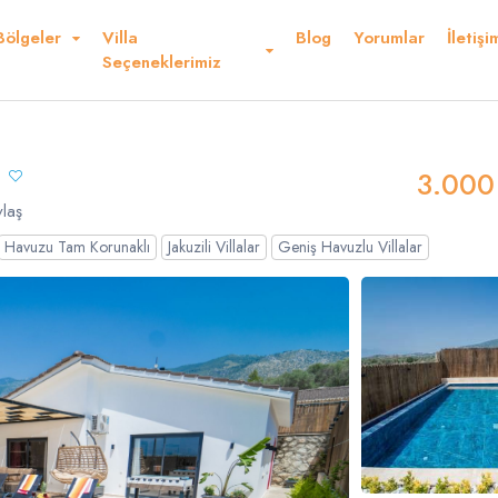
Bölgeler
Villa
Blog
Yorumlar
İletişi
Kurallar ve Şartlar
Konum
Yorumlar
Seçeneklerimiz
r Ederiz
3.000
laş
Havuzu Tam Korunaklı
Jakuzili Villalar
Geniş Havuzlu Villalar
Dolar
Sterlin
USD
- $
GBP
- £
nglish
French
Germ
panish