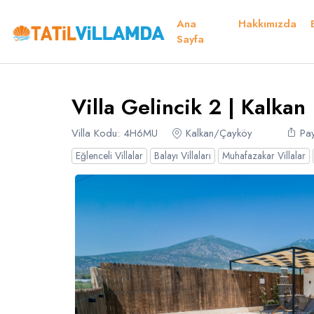
Ana
Hakkımızda
Detaylar
Fiyatlar
Müsaitlik Takvimi
Müsaitlik Takvimi
Sayfa
Teşekkü
Villa Gelincik 2 | Kalkan
Dil Seçiniz
Kur Seçiniz
Favorilerim
Müsaitlik Takvimi
Villa Kodu: 4H6MU
Kalkan/Çayköy
Pay
Eğlenceli Villalar
Balayı Villaları
Muhafazakar Villalar
Türk Lirası
EURO
TRY
- TL
EUR
- €
Türkçe
E
Russian
S