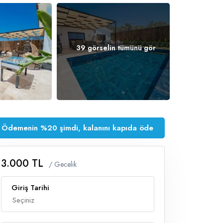
39 görselin tümünü gör
Ödemenin %20 şimdi, kalanını kapıda öde
3.000 TL
/ Gecelik
Giriş Tarihi