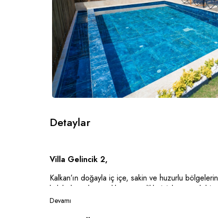
Detaylar
Villa Gelincik 2,
Kalkan’ın doğayla iç içe, sakin ve huzurlu bölgeleri
kalabalığından uzaklaşıp sevdiklerinizle gerçek bir t
tasarlanmıştır. Doğanın dinginliğiyle çevrili bu öze
Devamı
Toplam 2 yatak odasına sahip olan villa, 4 kişilik ko