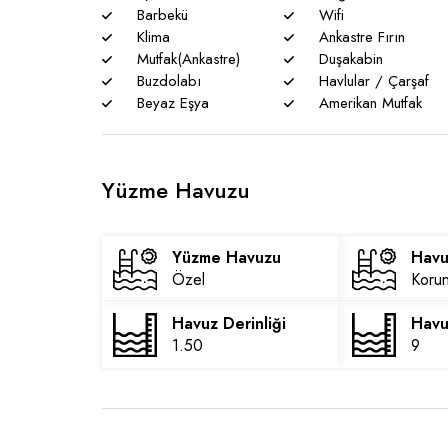
Barbekü
Wifi
Klima
Ankastre Fırın
Mutfak(Ankastre)
Duşakabin
Buzdolabı
Havlular / Çarşaf
Beyaz Eşya
Amerikan Mutfak
Yüzme Havuzu
Yüzme Havuzu
Havu
Özel
Korun
Havuz Derinliği
Havu
1.50
9