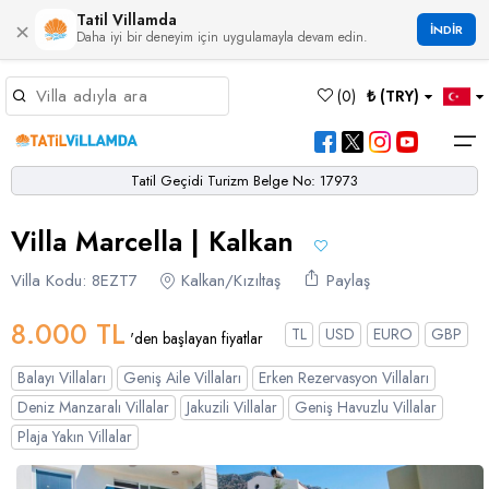
Tatil Villamda
×
İNDİR
Daha iyi bir deneyim için uygulamayla devam edin.
Müsaitlik Takvimi
(
0
)
₺ (TRY)
Dil Seçiniz
Kur Seçiniz
Favorilerim
Müsaitlik Takvimi
>
Tatil Geçidi Turizm Belge No: 17973
Ana Sayfa
Villa Marcella | Kalkan
Türk Lirası
EURO
Dolar
Hakkımızda
TRY
- TL
EUR
- €
USD
- $
Turgutreis
Alaçatı
Çalış
Bornova
Akbel
Ağullu
Çamlı
Boğaziçi
Villa Kodu: 8EZT7
Kalkan/Kızıltaş
Paylaş
Bölgeler
Villa Seçeneklerimiz
Türkçe
English
French
Germiyan
Çamköy
Bezirgan
Bayındır
Selimiye
Eşen
Sterlin
Bölgeler
8.000 TL
TL
USD
EURO
GBP
'den başlayan fiyatlar
GBP
- £
Bodrum
Balayı Villaları
Çatalarık
Çavdır
Çukurbağ
Karadere
Villa Seçeneklerimiz
Balayı Villaları
Geniş Aile Villaları
Erken Rezervasyon Villaları
Çeşme
Çift Jakuzili Villalar
Çiftlik
Çayköy
Gökçeören
Yakabağ
Deniz Manzaralı Villalar
Jakuzili Villalar
Geniş Havuzlu Villalar
German
Italian
Russian
Blog
Dalaman
Çocuk Havuzlu Villalar
Plaja Yakın Villalar
Eldirek
Hacıoğlan
Gökseki
Dalyan
Çocuk Oyun Alanı Olan Villalar
Yorumlar