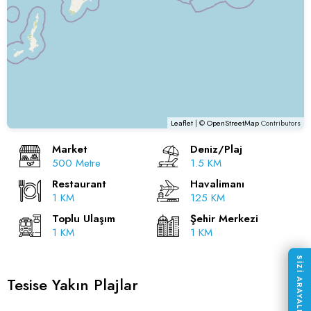
Leaflet
| ©
OpenStreetMap
Contributors
Market
Deniz/Plaj
500 Metre
1.5 KM
Restaurant
Havalimanı
1 KM
125 KM
Toplu Ulaşım
Şehir Merkezi
1 KM
1 KM
SİZİ ARAYALIM
Tesise Yakın Plajlar