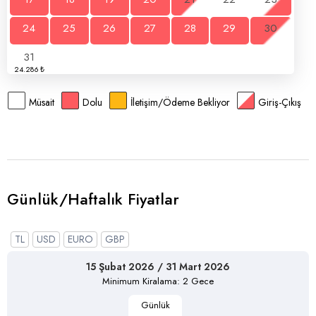
24
25
26
27
28
29
30
31
Müsait
Dolu
İletişim/Ödeme Bekliyor
Giriş-Çıkış
Günlük/Haftalık Fiyatlar
TL
USD
EURO
GBP
15 Şubat 2026 / 31 Mart 2026
Minimum Kiralama: 2 Gece
Günlük