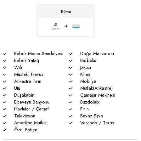
lüks villa arayan misafirler için Villa Marcella, unutulmaz bir
Klima
Kalkan tatili için mükemmel bir seçenektir.
Genel notlar
5
Adet
* Doğa ile iç içe olan tüm villalarımızda düzenli olarak ilaçlama
yapılmaktadır. Bütün önlemlere rağmen çevrede kelebek,
böcek, sinek vs. bulunma ihtimali vardır.
Bebek Mama Sandalyesi
Doğa Manzarası
* Havuzu korunaklı villalarımızda sizlere %100 görünmeme
Bebek Yatağı
Barbekü
garantisi verememekteyiz. Bu villalarımızda her zaman %5
Wifi
Jakuzi
sakınma payı mevcuttur.
Müstakil Havuz
Klima
Ankastre Fırın
Mobilya
* Villalarımızda yaz aylarında yoğun nüfus artışı nedeniyle
Ütü
Mutfak(Ankastre)
nadiren de olsa elektrik ve su kesintileri yaşanabilmektedir.
Duşakabin
Çamaşır Makinesi
Ebeveyn Banyosu
Buzdolabı
Havlular / Çarşaf
Fırın
Televizyon
Beyaz Eşya
Amerikan Mutfak
Veranda / Teras
Özel Bahçe