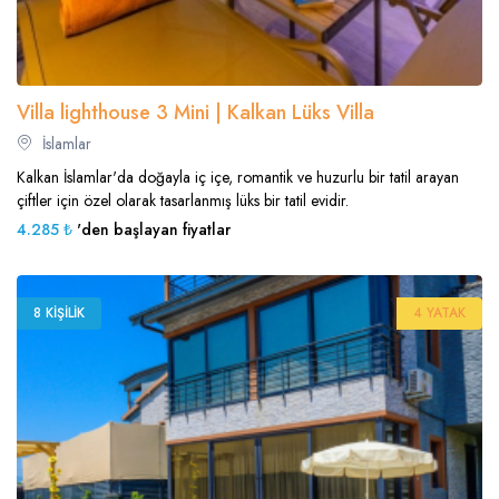
Villa lighthouse 3 Mini | Kalkan Lüks Villa
İslamlar
Kalkan İslamlar'da doğayla iç içe, romantik ve huzurlu bir tatil arayan
çiftler için özel olarak tasarlanmış lüks bir tatil evidir.
4.285 ₺
'den başlayan fiyatlar
8 KIŞILIK
4 YATAK