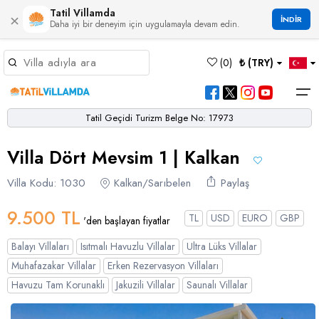
Tatil Villamda
×
İNDİR
Daha iyi bir deneyim için uygulamayla devam edin.
Müsaitlik Takvimi
(
0
)
₺ (TRY)
Dil Seçiniz
Kur Seçiniz
Favorilerim
Müsaitlik Takvimi
>
Tatil Geçidi Turizm Belge No: 17973
Ana Sayfa
Villa Dört Mevsim 1 | Kalkan
Türk Lirası
EURO
Dolar
Hakkımızda
TRY
- TL
EUR
- €
USD
- $
Turgutreis
Alaçatı
Çalış
Bornova
Akbel
Ağullu
Çamlı
Boğaziçi
Villa Kodu: 1030
Kalkan/Sarıbelen
Paylaş
Bölgeler
Villa Seçeneklerimiz
Türkçe
English
French
Germiyan
Çamköy
Bezirgan
Bayındır
Selimiye
Eşen
Sterlin
Bölgeler
9.500 TL
TL
USD
EURO
GBP
'den başlayan fiyatlar
GBP
- £
Bodrum
Balayı Villaları
Çatalarık
Çavdır
Çukurbağ
Karadere
Villa Seçeneklerimiz
Balayı Villaları
Isıtmalı Havuzlu Villalar
Ultra Lüks Villalar
Çeşme
Çift Jakuzili Villalar
Çiftlik
Çayköy
Gökçeören
Yakabağ
Muhafazakar Villalar
Erken Rezervasyon Villaları
German
Italian
Russian
Blog
Dalaman
Çocuk Havuzlu Villalar
Havuzu Tam Korunaklı
Jakuzili Villalar
Saunalı Villalar
Eldirek
Hacıoğlan
Gökseki
Dalyan
Çocuk Oyun Alanı Olan Villalar
Yorumlar