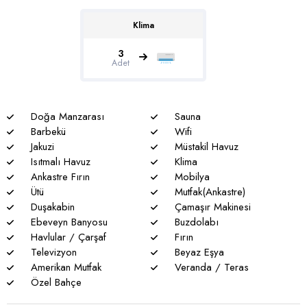
böcek, sinek vs. bulunma ihtimali vardır.
* Havuzu korunaklı villalarımızda sizlere %100 görünmeme
Klima
garantisi verememekteyiz. Bu villalarımızda her zaman %5
3
sakınma payı mevcuttur.
Adet
* Villalarımızda yaz aylarında yoğun nüfus artışı nedeniyle
nadiren de olsa elektrik ve su kesintileri yaşanabilmektedir.
Doğa Manzarası
Sauna
Barbekü
Wifi
Jakuzi
Müstakil Havuz
Isıtmalı Havuz
Klima
Ankastre Fırın
Mobilya
Ütü
Mutfak(Ankastre)
Duşakabin
Çamaşır Makinesi
Ebeveyn Banyosu
Buzdolabı
Havlular / Çarşaf
Fırın
Televizyon
Beyaz Eşya
Amerikan Mutfak
Veranda / Teras
Özel Bahçe