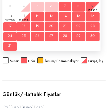
3
4
5
6
7
8
9
10
11
12
13
14
15
16
17
18
19
20
21
22
23
24
25
26
27
28
29
30
31
Müsait
Dolu
İletişim/Ödeme Bekliyor
Giriş-Çıkış
Günlük/Haftalık Fiyatlar
TL
USD
EURO
GBP