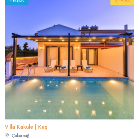
4 KIŞILIK
2 YATAK
Villa Kakule | Kaş
Çukurbağ