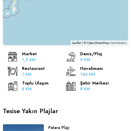
Leaflet
| ©
OpenStreetMap
Contributors
Market
Deniz/Plaj
1,5 KM
9 KM
Restaurant
Havalimanı
1 KM
140 KM
Toplu Ulaşım
Şehir Merkezi
8 KM
8 KM
Tesise Yakın Plajlar
Patara Plajı