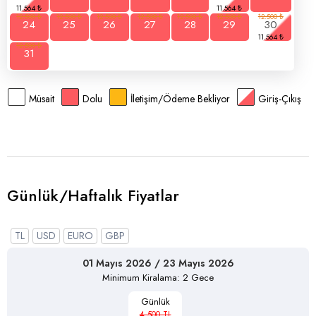
24
25
26
27
28
29
30
31
Müsait
Dolu
İletişim/Ödeme Bekliyor
Giriş-Çıkış
Günlük/Haftalık Fiyatlar
TL
USD
EURO
GBP
01 Mayıs 2026 / 23 Mayıs 2026
Minimum Kiralama: 2 Gece
Günlük
4.500 TL