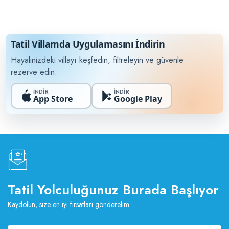
Tatil Villamda Uygulamasını İndirin
Hayalinizdeki villayı keşfedin, filtreleyin ve güvenle
rezerve edin.
İNDİR
İNDİR
App Store
Google Play
Tatil Yolculuğunuz Burada Başlıyor
Kaydolun, size en iyi fırsatları gönderelim