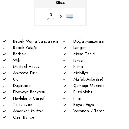
böcek, sinek vs. bulunma ihtimali vardır.
Klima
* Havuzu korunaklı villalarımızda sizlere %100 görünmeme
3
Adet
garantisi verememekteyiz. Bu villalarımızda her zaman %5
sakınma payı mevcuttur.
* Villalarımızda yaz aylarında yoğun nüfus artışı nedeniyle
Bebek Mama Sandalyesi
Doğa Manzarası
nadiren de olsa elektrik ve su kesintileri yaşanabilmektedir.
Bebek Yatağı
Langırt
Barbekü
Masa Tenisi
Wifi
Jakuzi
Müstakil Havuz
Klima
Ankastre Fırın
Mobilya
Ütü
Mutfak(Ankastre)
Duşakabin
Çamaşır Makinesi
Ebeveyn Banyosu
Buzdolabı
Havlular / Çarşaf
Fırın
Televizyon
Beyaz Eşya
Amerikan Mutfak
Veranda / Teras
Özel Bahçe