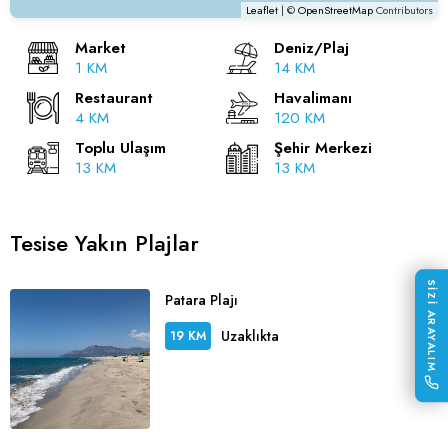
Leaflet
| ©
OpenStreetMap
Contributors
Market
Deniz/Plaj
1 KM
14 KM
Restaurant
Havalimanı
4 KM
120 KM
Toplu Ulaşım
Şehir Merkezi
13 KM
13 KM
Tesise Yakın Plajlar
SİZİ ARAYALIM
Patara Plajı
Uzaklıkta
19 KM