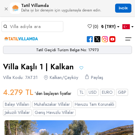
Tatil Villamda
×
İNDİR
Daha iyi bir deneyim için uygulamayla devam edin.
Müsaitlik Takvimi
(
0
)
₺ (TRY)
Dil Seçiniz
Kur Seçiniz
Favorilerim
Müsaitlik Takvimi
>
Tatil Geçidi Turizm Belge No: 17973
Ana Sayfa
Villa Kaşlı 1 | Kalkan
Türk Lirası
EURO
Dolar
Hakkımızda
TRY
- TL
EUR
- €
USD
- $
Turgutreis
Alaçatı
Çalış
Bornova
Akbel
Ağullu
Çamlı
Boğaziçi
Villa Kodu: 7AT31
Kalkan/Çayköy
Paylaş
Bölgeler
Villa Seçeneklerimiz
Türkçe
English
French
Germiyan
Çamköy
Bezirgan
Bayındır
Selimiye
Eşen
Sterlin
Bölgeler
4.279 TL
TL
USD
EURO
GBP
'den başlayan fiyatlar
GBP
- £
Bodrum
Balayı Villaları
Çatalarık
Çavdır
Çukurbağ
Karadere
Villa Seçeneklerimiz
Balayı Villaları
Muhafazakar Villalar
Havuzu Tam Korunaklı
Çeşme
Çift Jakuzili Villalar
Çiftlik
Çayköy
Gökçeören
Yakabağ
Jakuzili Villalar
Geniş Havuzlu Villalar
German
Italian
Russian
Blog
Dalaman
Çocuk Havuzlu Villalar
Eldirek
Hacıoğlan
Gökseki
Dalyan
Çocuk Oyun Alanı Olan Villalar
Yorumlar