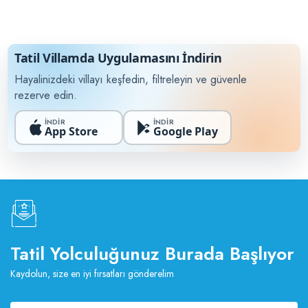
Tatil Villamda Uygulamasını İndirin
Hayalinizdeki villayı keşfedin, filtreleyin ve güvenle
rezerve edin.
İNDİR
İNDİR
App Store
Google Play
Tatil Yolculuğunuz Burada Başlıyor
Kaydolun, size en iyi fırsatları gönderelim