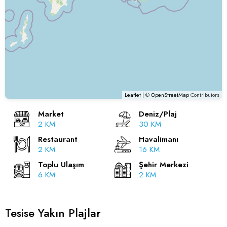
Leaflet
| ©
OpenStreetMap
Contributors
Market
Deniz/Plaj
2 KM
30 KM
Restaurant
Havalimanı
2 KM
16 KM
Toplu Ulaşım
Şehir Merkezi
6 KM
2 KM
Tesise Yakın Plajlar