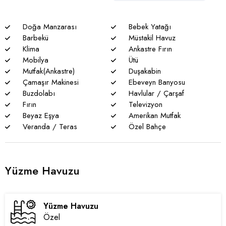
* Villalarımızda yaz aylarında yoğun nüfus artışı nedeniyle
Doğa Manzarası
Bebek Yatağı
nadiren de olsa elektrik ve su kesintileri yaşanabilmektedir.
Barbekü
Müstakil Havuz
Klima
Ankastre Fırın
Mobilya
Ütü
Mutfak(Ankastre)
Duşakabin
Çamaşır Makinesi
Ebeveyn Banyosu
Buzdolabı
Havlular / Çarşaf
Fırın
Televizyon
Beyaz Eşya
Amerikan Mutfak
Veranda / Teras
Özel Bahçe
Yüzme Havuzu
Yüzme Havuzu
Özel