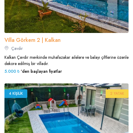
Villa Görkem 2 | Kalkan
Çavdır
Kalkan Çavdır mevkiinde muhafazakar ailelere ve balayı çiftlerine özenle
dekore edilmiş bir villadır.
5.000 ₺
'den başlayan fiyatlar
4 KIŞILIK
2 YATAK