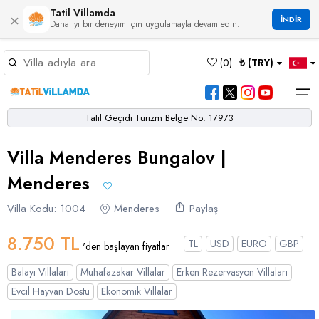
Tatil Villamda
×
İNDİR
Daha iyi bir deneyim için uygulamayla devam edin.
Müsaitlik Takvimi
(
0
)
₺ (TRY)
Dil Seçiniz
Kur Seçiniz
Favorilerim
Müsaitlik Takvimi
>
Tatil Geçidi Turizm Belge No: 17973
Ana Sayfa
Villa Menderes Bungalov |
Türk Lirası
EURO
Dolar
Hakkımızda
TRY
- TL
EUR
- €
USD
- $
Turgutreis
Alaçatı
Çalış
Bornova
Akbel
Ağullu
Çamlı
Boğaziçi
Menderes
Bölgeler
Villa Seçeneklerimiz
Türkçe
English
French
Germiyan
Çamköy
Bezirgan
Bayındır
Selimiye
Eşen
Sterlin
Villa Kodu: 1004
Bölgeler
Menderes
Paylaş
GBP
- £
Bodrum
Balayı Villaları
Çatalarık
Çavdır
Çukurbağ
Karadere
8.750 TL
Villa Seçeneklerimiz
TL
USD
EURO
GBP
'den başlayan fiyatlar
Çeşme
Çift Jakuzili Villalar
Çiftlik
Çayköy
Gökçeören
Yakabağ
Balayı Villaları
Muhafazakar Villalar
Erken Rezervasyon Villaları
German
Italian
Russian
Blog
Dalaman
Çocuk Havuzlu Villalar
Eldirek
Hacıoğlan
Gökseki
Evcil Hayvan Dostu
Ekonomik Villalar
Dalyan
Çocuk Oyun Alanı Olan Villalar
Yorumlar