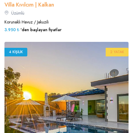
Villa Kıvılcım | Kalkan
Üzümlü
Korunaklı Havuz / Jakuzili
3.950 ₺
'den başlayan fiyatlar
4 KIŞILIK
2 YATAK