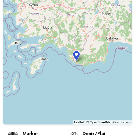
Leaflet
| ©
OpenStreetMap
Contributors
Market
Deniz/Plaj