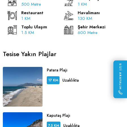
500 Metre
1 KM
Restaurant
Havalimanı
1 KM
130 KM
Toplu Ulaşım
Şehir Merkezi
1.5 KM
600 Metre
Tesise Yakın Plajlar
SİZİ ARAYALIM
Patara Plajı
Uzaklıkta
17 KM
Kaputaş Plajı
Uzaklıkta
7.5 KM