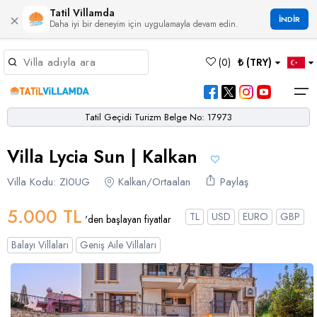
Tatil Villamda
×
İNDİR
Daha iyi bir deneyim için uygulamayla devam edin.
Müsaitlik Takvimi
(
0
)
₺ (TRY)
Dil Seçiniz
Kur Seçiniz
Favorilerim
Müsaitlik Takvimi
>
Tatil Geçidi Turizm Belge No: 17973
Ana Sayfa
Villa Lycia Sun | Kalkan
Türk Lirası
EURO
Dolar
Hakkımızda
TRY
- TL
EUR
- €
USD
- $
Turgutreis
Alaçatı
Çalış
Bornova
Akbel
Ağullu
Çamlı
Boğaziçi
Villa Kodu: ZI0UG
Kalkan/Ortaalan
Paylaş
Bölgeler
Villa Seçeneklerimiz
Türkçe
English
French
Germiyan
Çamköy
Bezirgan
Bayındır
Selimiye
Eşen
Sterlin
Bölgeler
5.000 TL
TL
USD
EURO
GBP
'den başlayan fiyatlar
GBP
- £
Bodrum
Balayı Villaları
Çatalarık
Çavdır
Çukurbağ
Karadere
Villa Seçeneklerimiz
Balayı Villaları
Geniş Aile Villaları
Çeşme
Çift Jakuzili Villalar
Çiftlik
Çayköy
Gökçeören
Yakabağ
German
Italian
Russian
Blog
Dalaman
Çocuk Havuzlu Villalar
Eldirek
Hacıoğlan
Gökseki
Dalyan
Çocuk Oyun Alanı Olan Villalar
Yorumlar