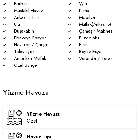
sakınma payı mevcuttur.
Barbekü
Wifi
Müstakil Havuz
Klima
* Villalarımızda yaz aylarında yoğun nüfus artışı nedeniyle
Ankastre Fırın
Mobilya
nadiren de olsa elektrik ve su kesintileri yaşanabilmektedir.
Ütü
Mutfak(Ankastre)
Duşakabin
Çamaşır Makinesi
Ebeveyn Banyosu
Buzdolabı
Havlular / Çarşaf
Fırın
Televizyon
Beyaz Eşya
Amerikan Mutfak
Veranda / Teras
Özel Bahçe
Yüzme Havuzu
Yüzme Havuzu
Özel
Havuz Tipi